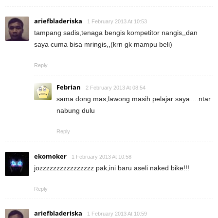
ariefbladeriska
1 February 2013 At 10:53
tampang sadis,tenaga bengis kompetitor nangis,,dan
saya cuma bisa mringis,,(krn gk mampu beli)
Reply
Febrian
2 February 2013 At 08:54
sama dong mas,lawong masih pelajar saya….ntar
nabung dulu
Reply
ekomoker
1 February 2013 At 10:58
jozzzzzzzzzzzzzzzz pak,ini baru aseli naked bike!!!
Reply
ariefbladeriska
1 February 2013 At 10:59