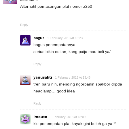
Alternatif pemasangan plat nomor z250
Reply
bagus
1 February 2013 At 13:23
bagus penempatannya
serius bikin editan, kang paijo mau beli ya/
Reply
yanusakti
1 February 2013 At 13:46
tren baru nih, mending ngorbanin spakbor drpda
headlamp… good idea
Reply
Imouto
1 February 2013 At 18:09
klo penempatan plat kayak gini boleh ga ya ?