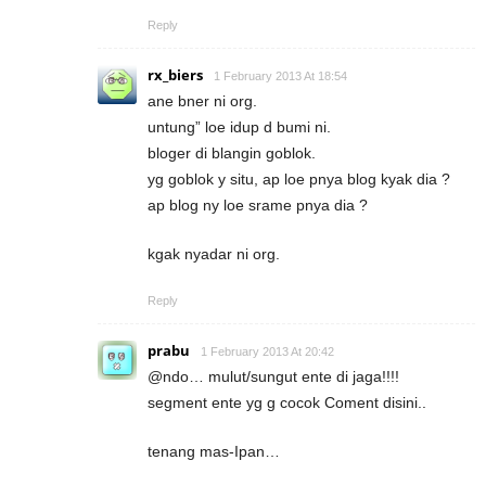
Reply
rx_biers
1 February 2013 At 18:54
ane bner ni org.
untung” loe idup d bumi ni.
bloger di blangin goblok.
yg goblok y situ, ap loe pnya blog kyak dia ?
ap blog ny loe srame pnya dia ?
kgak nyadar ni org.
Reply
prabu
1 February 2013 At 20:42
@ndo… mulut/sungut ente di jaga!!!!
segment ente yg g cocok Coment disini..
tenang mas-Ipan…