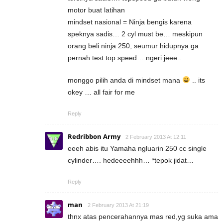
motor buat latihan
mindset nasional = Ninja bengis karena
speknya sadis… 2 cyl must be… meskipun
orang beli ninja 250, seumur hidupnya ga
pernah test top speed… ngeri jeee..
monggo pilih anda di mindset mana
.. its
okey … all fair for me
Reply
Redribbon Army
2 February 2013 At 12:11
eeeh abis itu Yamaha ngluarin 250 cc single
cylinder…. hedeeeehhh… *tepok jidat…
Reply
man
2 February 2013 At 21:19
thnx atas pencerahannya mas red,yg suka ama