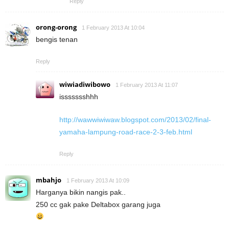
Reply
orong-orong
1 February 2013 At 10:04
bengis tenan
Reply
wiwiadiwibowo
1 February 2013 At 11:07
issssssshhh
http://wawwiwiwaw.blogspot.com/2013/02/final-
yamaha-lampung-road-race-2-3-feb.html
Reply
mbahjo
1 February 2013 At 10:09
Harganya bikin nangis pak..
250 cc gak pake Deltabox garang juga