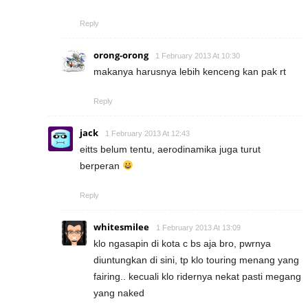
Reply
orong-orong
1 February 2013 At 10:30
makanya harusnya lebih kenceng kan pak rt
Reply
jack
1 February 2013 At 12:43
eitts belum tentu, aerodinamika juga turut
berperan
Reply
whitesmilee
1 February 2013 At 13:09
klo ngasapin di kota c bs aja bro, pwrnya
diuntungkan di sini, tp klo touring menang yang
fairing.. kecuali klo ridernya nekat pasti megang
yang naked