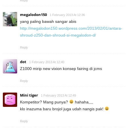
Reply
megalodon150
1 February 2013 At 12:36
yang paling bawah sangar abis
http://megalodon150.wordpress.com/2013/02/01/antara-
shroud-z250-dan-shroud-si-megalodon-d/
Reply
dot
1 February 2013 At 12:40
Z1000 mirip new vixion konsep fairing di jcms
Reply
Mini tiger
1 February 2013 At 12:49
Kompetitor? Mang punya?
hahaha,,,,
klo inazuma baru brojol juga udah nangis pak!
Reply