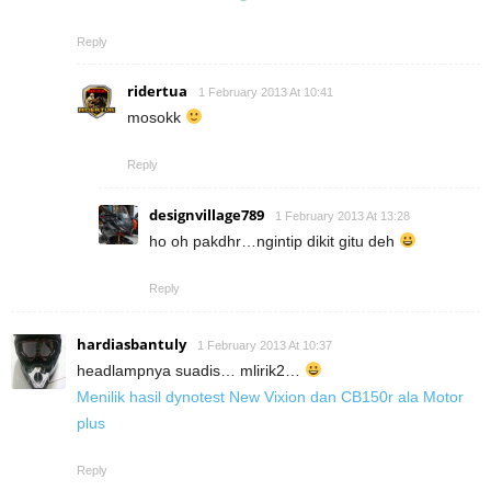
Reply
ridertua
1 February 2013 At 10:41
mosokk
Reply
designvillage789
1 February 2013 At 13:28
ho oh pakdhr…ngintip dikit gitu deh
Reply
hardiasbantuly
1 February 2013 At 10:37
headlampnya suadis… mlirik2…
Menilik hasil dynotest New Vixion dan CB150r ala Motor
plus
Reply