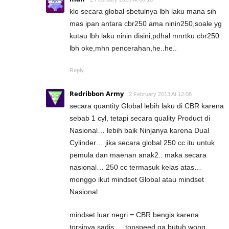
klo secara global sbetulnya lbh laku mana sih
mas ipan antara cbr250 ama ninin250,soale yg
kutau lbh laku ninin disini,pdhal mnrtku cbr250
lbh oke,mhn pencerahan,he..he..
Reply
Redribbon Army
2 February 2013 At 12:08
secara quantity Global lebih laku di CBR karena
sebab 1 cyl, tetapi secara quality Product di
Nasional… lebih baik Ninjanya karena Dual
Cylinder… jika secara global 250 cc itu untuk
pemula dan maenan anak2.. maka secara
nasional… 250 cc termasuk kelas atas…
monggo ikut mindset Global atau mindset
Nasional….
mindset luar negri = CBR bengis karena
torsinya sadis…. topspeed ga butuh wong