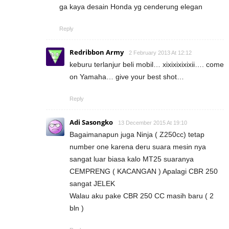
ga kaya desain Honda yg cenderung elegan
Reply
Redribbon Army
2 February 2013 At 12:12
keburu terlanjur beli mobil… xixixixixixii…. come
on Yamaha… give your best shot…
Reply
Adi Sasongko
13 December 2015 At 19:10
Bagaimanapun juga Ninja ( Z250cc) tetap
number one karena deru suara mesin nya
sangat luar biasa kalo MT25 suaranya
CEMPRENG ( KACANGAN ) Apalagi CBR 250
sangat JELEK
Walau aku pake CBR 250 CC masih baru ( 2
bln )