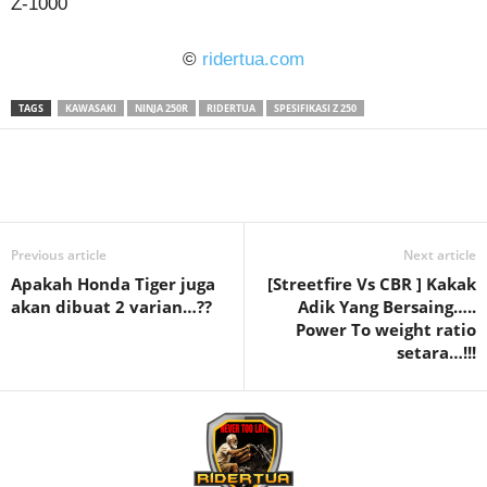
Z-1000
©
ridertua.com
TAGS
KAWASAKI
NINJA 250R
RIDERTUA
SPESIFIKASI Z 250
Previous article
Next article
Apakah Honda Tiger juga
[Streetfire Vs CBR ] Kakak
akan dibuat 2 varian…??
Adik Yang Bersaing…..
Power To weight ratio
setara…!!!