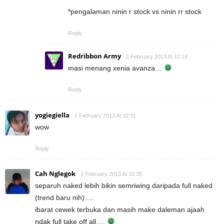
*pengalaman ninin r stock vs ninin rr stock
Reply
Redribbon Army
2 February 2013 At 12:14
masi menang xenia avanza…
Reply
yogiegiella
1 February 2013 At 10:31
wow
Reply
Cah Nglegok
1 February 2013 At 10:35
separuh naked lebih bikin semriwing daripada full naked
(trend baru nih)….
ibarat cewek terbuka dan masih make daleman ajaah
ndak full take off all….