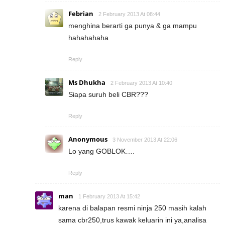
Febrian
2 February 2013 At 08:44
menghina berarti ga punya & ga mampu
hahahahaha
Reply
Ms Dhukha
2 February 2013 At 10:40
Siapa suruh beli CBR???
Reply
Anonymous
3 November 2013 At 22:06
Lo yang GOBLOK….
Reply
man
1 February 2013 At 15:42
karena di balapan resmi ninja 250 masih kalah
sama cbr250,trus kawak keluarin ini ya,analisa