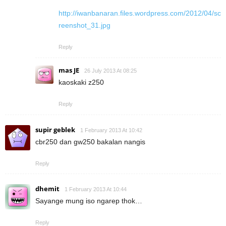
http://iwanbanaran.files.wordpress.com/2012/04/sc
reenshot_31.jpg
Reply
mas JE
26 July 2013 At 08:25
kaoskaki z250
Reply
supir geblek
1 February 2013 At 10:42
cbr250 dan gw250 bakalan nangis
Reply
dhemit
1 February 2013 At 10:44
Sayange mung iso ngarep thok…
Reply