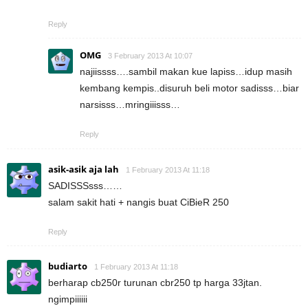
Reply
OMG
3 February 2013 At 10:07
najiissss….sambil makan kue lapiss…idup masih
kembang kempis..disuruh beli motor sadisss…biar
narsisss…mringiiisss…
Reply
asik-asik aja lah
1 February 2013 At 11:18
SADISSSsss……
salam sakit hati + nangis buat CiBieR 250
Reply
budiarto
1 February 2013 At 11:18
berharap cb250r turunan cbr250 tp harga 33jtan.
ngimpiiiiii