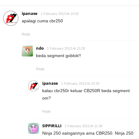
ipanase
1 February 2013 At 10:02
apalagi cuma cbr250
Reply
ndo
1 February 2013 At 10:28
beda segment goblok!!
Reply
ipanase
1 February 2013 At 10:30
kalau cbr250r keluar CB250R beda segment
om?
Reply
SIPPIRILLI
1 February 2013 At 11:36
Ninja 250 saingannya ama CBR250. Ninja 250