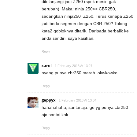
ditelanjangi jadi Z250 (spek mesin gak
berubah). Maka: ninja 250>< CBR250,
sedangkan ninja250=Z250. Terus kenapa Z250
jadi beda segmen dengan CBR 250? Tolong
kata2 gobloknya ditarik. Daripada berbalik ke
anda sendiri, saya kasihan.
Reply
surel
1 February 2013 At 13:27
nyang punya cbr250 marah..okwkowko
Reply
geppyx
1 February 2013 At 13:34
hahahahaha, santai aja. ge yg punya cbr250
aja santai kok
Reply