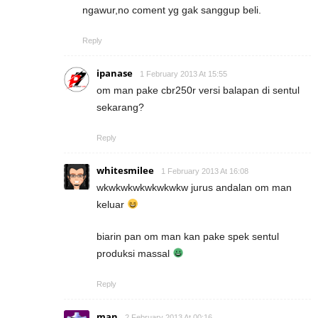
ngawur,no coment yg gak sanggup beli.
Reply
ipanase
1 February 2013 At 15:55
om man pake cbr250r versi balapan di sentul
sekarang?
Reply
whitesmilee
1 February 2013 At 16:08
wkwkwkwkwkwkwkw jurus andalan om man
keluar
biarin pan om man kan pake spek sentul
produksi massal
Reply
man
2 February 2013 At 00:16