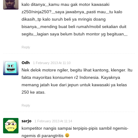
kalo ditanya;,,kamu mau gak motor kawasaki
z250/ninja250?,,,saya jawabnya,,pasti mau,,,tu kalo
dikasih,,tp kalo suruh beli ya mringis doang
bisanya,,,mending buat beli rumah/mobil sekalian duit
segitu,,,lagian saya belum butuh montor yg begituan,,,
Reply
Odh
1 February 2013 At 11:10
Nek delok motore ngiler, begitu lihat kantong, klenger. Itu
fakta mayoritas konsumen r2 Indonesia. Kayaknya
memang jatah kue dari jepun untuk kawasaki ya kelas
250 ke atas.
Reply
sarJo
1 February 2013 At 11:14
kompetitor nangis sampai terpipis-pipis sambil ngemis-
ngemis di parangtritis