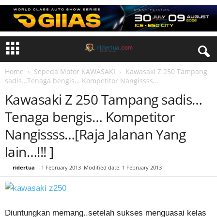
Home
Sepeda Motor KAWASAKI
Kawasaki Z 250 Tampang
sadis…Tenaga bengis… Kompetitor Nangissss…
Kawasaki Z 250 Tampang sadis…
Tenaga bengis… Kompetitor
Nangissss…[Raja Jalanan Yang
lain…!!! ]
By
ridertua
-
1 February 2013
Modified date: 1 February 2013
Diuntungkan memang..setelah sukses menguasai kelas