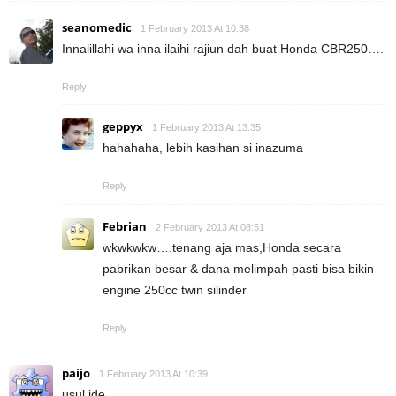
seanomedic
1 February 2013 At 10:38
Innalillahi wa inna ilaihi rajiun dah buat Honda CBR250….
Reply
geppyx
1 February 2013 At 13:35
hahahaha, lebih kasihan si inazuma
Reply
Febrian
2 February 2013 At 08:51
wkwkwkw….tenang aja mas,Honda secara
pabrikan besar & dana melimpah pasti bisa bikin
engine 250cc twin silinder
Reply
paijo
1 February 2013 At 10:39
usul ide…