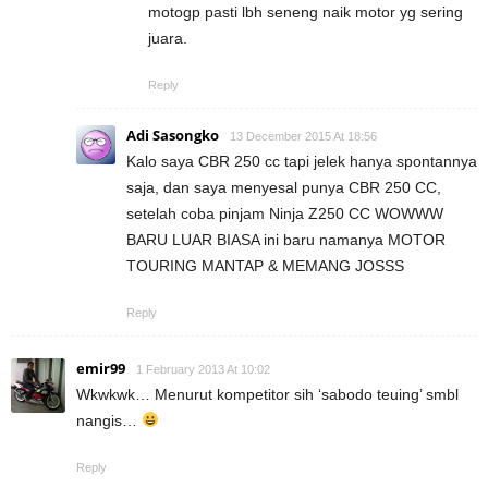
motogp pasti lbh seneng naik motor yg sering
juara.
Reply
Adi Sasongko
13 December 2015 At 18:56
Kalo saya CBR 250 cc tapi jelek hanya spontannya
saja, dan saya menyesal punya CBR 250 CC,
setelah coba pinjam Ninja Z250 CC WOWWW
BARU LUAR BIASA ini baru namanya MOTOR
TOURING MANTAP & MEMANG JOSSS
Reply
emir99
1 February 2013 At 10:02
Wkwkwk… Menurut kompetitor sih ‘sabodo teuing’ smbl
nangis…
Reply