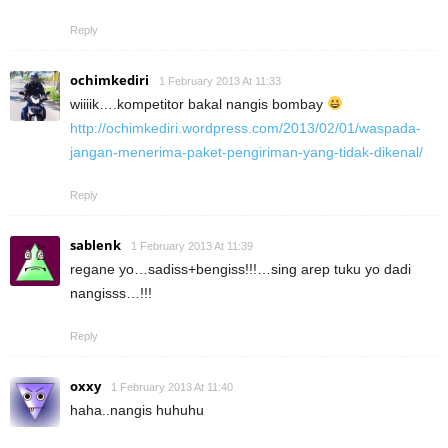
Reply
ochimkediri
1 February 2013 At 11:33
wiiiik….kompetitor bakal nangis bombay
http://ochimkediri.wordpress.com/2013/02/01/waspada-
jangan-menerima-paket-pengiriman-yang-tidak-dikenal/
Reply
sablenk
1 February 2013 At 11:39
regane yo…sadiss+bengiss!!!…sing arep tuku yo dadi
nangisss…!!!
Reply
oxxy
1 February 2013 At 11:40
haha..nangis huhuhu