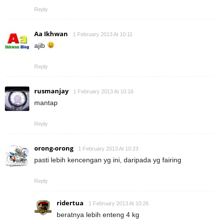
Reply
Aa Ikhwan
1 February 2013 At 10:11
ajib
Reply
rusmanjay
1 February 2013 At 10:16
mantap
Reply
orong-orong
1 February 2013 At 10:23
pasti lebih kencengan yg ini, daripada yg fairing
Reply
ridertua
1 February 2013 At 10:26
beratnya lebih enteng 4 kg