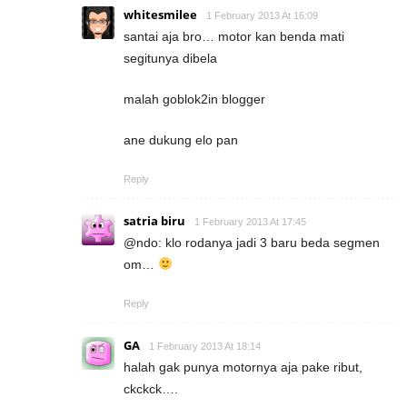
whitesmilee
1 February 2013 At 16:09
santai aja bro… motor kan benda mati
segitunya dibela
malah goblok2in blogger
ane dukung elo pan
Reply
satria biru
1 February 2013 At 17:45
@ndo: klo rodanya jadi 3 baru beda segmen
om…
Reply
GA
1 February 2013 At 18:14
halah gak punya motornya aja pake ribut,
ckckck….