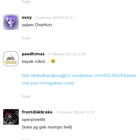
Reply
oxxy
1 February 2013 At 11:41
salam OneHurt
Reply
paedhimas
1 February 2013 At 11:55
kayak robot…
http://bakulkangkungjpr1.wordpress.com/2013/02/01/pedr
osa-pun-meragukan-rossi/
Reply
frontdiskbrake
1 February 2013 At 12:33
operpreetttt
(kata yg gak mampu beli)