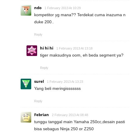
ndo
1 February 2013 At 10:29
kompetitor yg mana?? Terdekat cuma inazuma n
duke 200..
Reply
hi hi hi
1 February 2013 At 13:18
tiger maksudnya oom, eh beda segment ya?
Reply
surel
1 February 2013 At 13:23
Yang beli meringisssssss
Reply
Febrian
2 February 2013 At 08:48
tunggu tanggal main Yamaha 250cc,desain pasti
bisa sebagus Ninja 250 or Z250