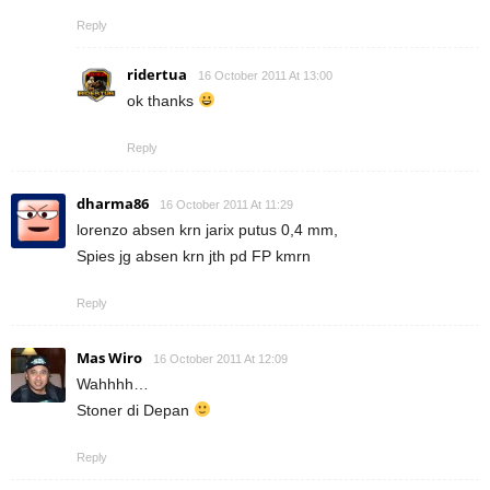
Reply
ridertua
16 October 2011 At 13:00
ok thanks
Reply
dharma86
16 October 2011 At 11:29
lorenzo absen krn jarix putus 0,4 mm,
Spies jg absen krn jth pd FP kmrn
Reply
Mas Wiro
16 October 2011 At 12:09
Wahhhh…
Stoner di Depan
Reply