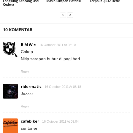
Langsung Kencang Usai
Masih Simpan Potensi
Terpaut 0,532 Detik
Cedera
10 KOMENTAR
B M W ♣
16 October 2011 At 08:10
Cakep.
Nitip sarapan bubur di pagi hari
Reply
ridermatic
16 October 2011 At 08:18
Jozzzz
Reply
cafebiker
16 October 2011 At 09:04
sentoner