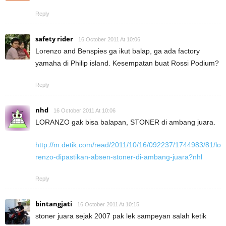
Reply
safety rider
16 October 2011 At 10:06
Lorenzo and Benspies ga ikut balap, ga ada factory
yamaha di Philip island. Kesempatan buat Rossi Podium?
Reply
nhd
16 October 2011 At 10:06
LORANZO gak bisa balapan, STONER di ambang juara.
http://m.detik.com/read/2011/10/16/092237/1744983/81/lo
renzo-dipastikan-absen-stoner-di-ambang-juara?nhl
Reply
bintangjati
16 October 2011 At 10:15
stoner juara sejak 2007 pak lek sampeyan salah ketik