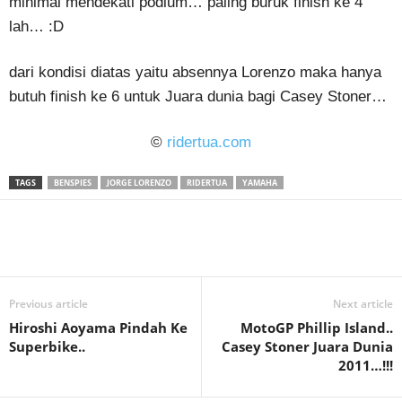
minimal mendekati podium… paling buruk finish ke 4
lah… :D
dari kondisi diatas yaitu absennya Lorenzo maka hanya
butuh finish ke 6 untuk Juara dunia bagi Casey Stoner…
©
ridertua.com
TAGS
BENSPIES
JORGE LORENZO
RIDERTUA
YAMAHA
Previous article
Next article
Hiroshi Aoyama Pindah Ke
MotoGP Phillip Island..
Superbike..
Casey Stoner Juara Dunia
2011…!!!