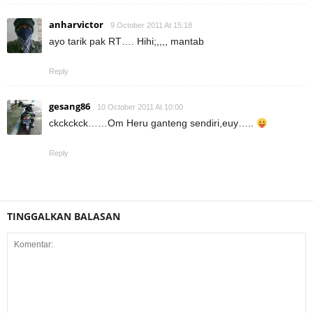
anharvictor
9 October 2011 At 15:18
ayo tarik pak RT…. Hihi;,,,, mantab
Reply
gesang86
10 October 2011 At 10:00
ckckckck……Om Heru ganteng sendiri,euy…..
Reply
TINGGALKAN BALASAN