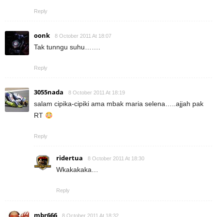
Reply
oonk
8 October 2011 At 18:07
Tak tunngu suhu…….
Reply
3055nada
8 October 2011 At 18:19
salam cipika-cipiki ama mbak maria selena…..ajjah pak
RT
Reply
ridertua
8 October 2011 At 18:30
Wkakakaka…
Reply
mbr666
8 October 2011 At 18:32