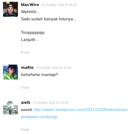
Mas Wiro
9 October 2011 At 08:28
Wahhhh…
Saiki sudah banyak fotonya…
Tooppppppp
Lanjuttt…
Reply
maRio
9 October 2011 At 11:00
hehehehe mantap!!
Reply
aiefz
9 October 2011 At 12:54
aseek
http://aiiefz.wordpress.com/2011/10/08/eksotisme-
jembatan-cirahong/
Reply