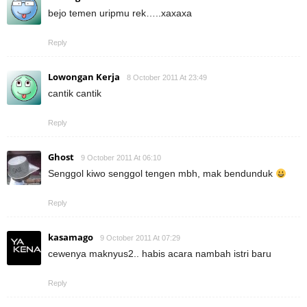
bejo temen uripmu rek…..xaxaxa
Reply
Lowongan Kerja
8 October 2011 At 23:49
cantik cantik
Reply
Ghost
9 October 2011 At 06:10
Senggol kiwo senggol tengen mbh, mak bendunduk
Reply
kasamago
9 October 2011 At 07:29
cewenya maknyus2.. habis acara nambah istri baru
Reply