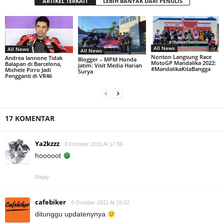
ARTIKEL TERKAIT
LEBIH BANYAK DARI PENULIS
All News
All News
All News
Nonton Langsung Race
Andrea Iannone Tidak
Blogger – MPM Honda
MotoGP Mandalika 2022:
Balapan di Barcelona,
Jatim: Visit Media Harian
#MandalikaKitaBangga
Michele Pirro Jadi
Surya
Pengganti di VR46
17 KOMENTAR
Ya2kzzz
8 October 2011 At 17:56
hooooot
Reply
cafebiker
8 October 2011 At 18:02
ditunggu updatenynya