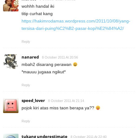
wohhh handal iki
titip curhat kang
https://hakimrodamas.wordpress.com/2011/10/08/yang-
tersisa-dari-puing%C2%B2-pasar-kopi%E2%84%A2/
Reply
nanared
8 October 2011 At 20:56
mbah2 disarang perawan
*mauuu jugaaa ngikut*
Reply
speed_lover
8 October 2011 At 21:14
pojok kiri atas miss taon berapa ya??
Reply
tukang underestimate
8 October 2011 At 22:40