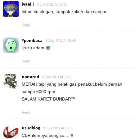
ivaelli
3 July 2011 At 09:31
hitam itu elegan, tampak kokoh dan sangar.
Reply
*pembaca
3 July 2011 At 09:48
ijo itu adem
Reply
nanared
3 July 2011 At 10:32
MERAH,tapi yang bejek gas penakut.belum pernah
sampe 6000 rpm
SALAM KARET BUNDAR™
Reply
usudblog
3 July 2011 At 10:55
CBR itemnya bengiss….!!!