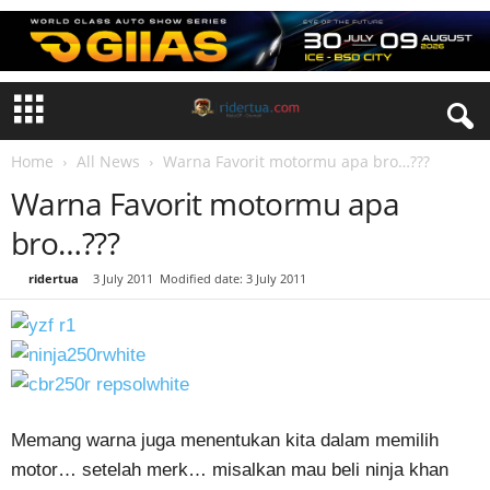
Home
All News
Warna Favorit motormu apa bro…???
Warna Favorit motormu apa
bro…???
By
ridertua
-
3 July 2011
Modified date: 3 July 2011
Memang warna juga menentukan kita dalam memilih
motor… setelah merk… misalkan mau beli ninja khan