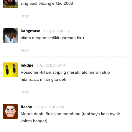
sing pasti Abang’e Mio 2008
Reply
kangmase
3 July 2011 At 16:01
hitam dengan sedikit goresan biru………
Reply
lekdjie
3 July 2011 At 18:44
Rossoneri-hitam striping merah..ato merah strip
hitam..a.c milan gitu deh..
Reply
Basho
3 July 2011 At 20:40
Merah donk. Buktikan merahmu (tapi saya kalo nyetir
kalem banget)