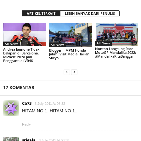
ARTIKEL TERKAIT
LEBIH BANYAK DARI PENULIS
All News
All News
All News
Nonton Langsung Race
Andrea Iannone Tidak
Blogger – MPM Honda
MotoGP Mandalika 2022:
Balapan di Barcelona,
Jatim: Visit Media Harian
#MandalikaKitaBangga
Michele Pirro Jadi
Surya
Pengganti di VR46
17 KOMENTAR
Cb73
3 July 2011 At 08:32
HITAM NO 1..HITAM NO 1..
Reply
srigala
3 July 2011 At 08:38