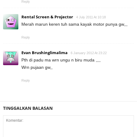
Reply
Rental Screen & Projector
4 July 2011 At 10:18
Merah marun keren tuh sama kayak motor punya gw,,,
Reply
Evan Brushinglimalima
6 January 2012 At 23:22
Pth di padu ma wrn ungu n biru muda ,,,,
Wrn pujaan gw,,
Reply
TINGGALKAN BALASAN