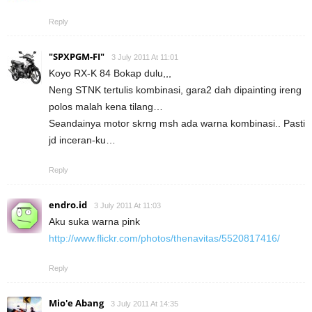
Reply
"SPXPGM-FI"
3 July 2011 At 11:01
Koyo RX-K 84 Bokap dulu,,,
Neng STNK tertulis kombinasi, gara2 dah dipainting ireng
polos malah kena tilang…
Seandainya motor skrng msh ada warna kombinasi.. Pasti
jd inceran-ku…
Reply
endro.id
3 July 2011 At 11:03
Aku suka warna pink
http://www.flickr.com/photos/thenavitas/5520817416/
Reply
Mio'e Abang
3 July 2011 At 14:35