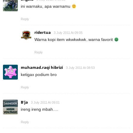
ini warnaku, apa warnamu
Reply
ridertua
3 July 2011 At 09:05
Warna kopi item wkwkwkwk..warna favorit
Reply
muhamad.raqi hibrizi
3 July 2011 At 08:53
ketigax podium bro
Reply
B'ja
3 July 2011 At 09:01
ireng ireng mbah….
Reply