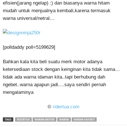
efisien(jarang ngelap) :) dan biasanya warna hitam
mudah untuk menjualnya kembali,karena termasuk
warna universal/netral…
[polldaddy poll=5199629]
Bahkan kala kita beli suatu merk motor adanya
ketersediaan stock dengan keinginan kita tidak sama…
tidak ada warna idaman kita..tapi berhubung dah
ngebet..warna apapun jadi….saya sendiri pernah
mengalaminya
©
ridertua.com
TAGS
RIDERTUA
WARMA MOTOR
WARNA
WARNA FAVORIT