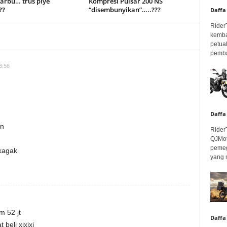
arbu… trus piye
Kompresi Pulsar 200 NS
??
“disembunyikan”…..???
Daffa
Rider
kemba
petua
pembar
8:56
Daffa
en
Rider
QJMot
pemeg
 kagak
yang 
m 52 jt
Daffa
 beli xixixi