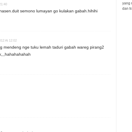
yang 
21:40
dan tr
nasen.duit semono lumayan go kulakan gabah.hihihi
2012 At 12:02
g mendeng nge tuku lemah taduri gabah wareg pirang2
ok,,,hahahahahah