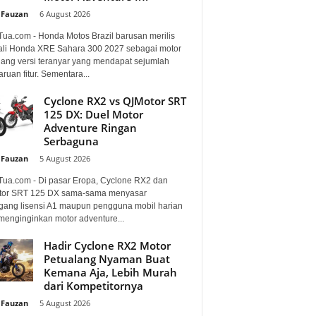
 Fauzan
-
6 August 2026
Tua.com - Honda Motos Brazil barusan merilis
li Honda XRE Sahara 300 2027 sebagai motor
lang versi teranyar yang mendapat sejumlah
uan fitur. Sementara...
Cyclone RX2 vs QJMotor SRT
125 DX: Duel Motor
Adventure Ringan
Serbaguna
 Fauzan
-
5 August 2026
Tua.com - Di pasar Eropa, Cyclone RX2 dan
or SRT 125 DX sama-sama menyasar
ang lisensi A1 maupun pengguna mobil harian
menginginkan motor adventure...
Hadir Cyclone RX2 Motor
Petualang Nyaman Buat
Kemana Aja, Lebih Murah
dari Kompetitornya
 Fauzan
-
5 August 2026