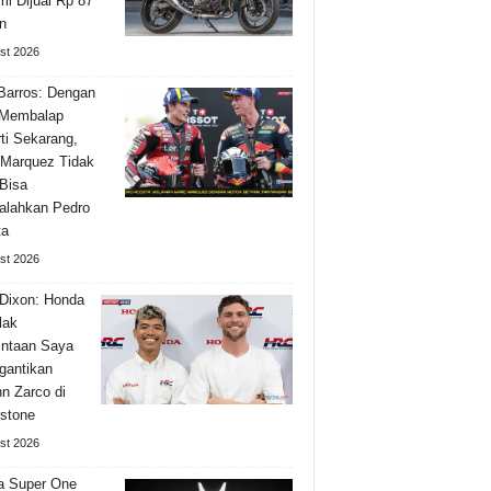
i Dijual Rp 87
n
st 2026
Barros: Dengan
 Membalap
ti Sekarang,
Marquez Tidak
Bisa
alahkan Pedro
ta
st 2026
Dixon: Honda
lak
ntaan Saya
gantikan
n Zarco di
rstone
st 2026
a Super One