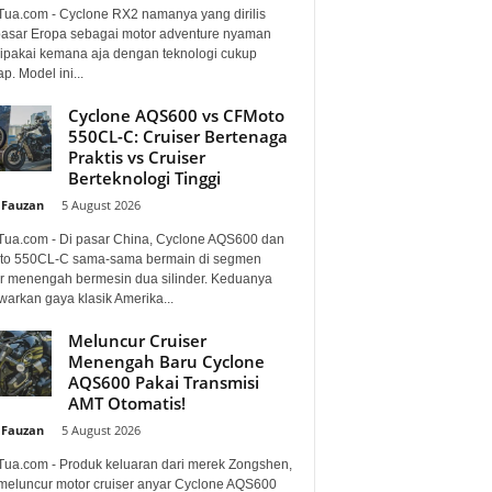
Tua.com - Cyclone RX2 namanya yang dirilis
pasar Eropa sebagai motor adventure nyaman
dipakai kemana aja dengan teknologi cukup
p. Model ini...
Cyclone AQS600 vs CFMoto
550CL-C: Cruiser Bertenaga
Praktis vs Cruiser
Berteknologi Tinggi
 Fauzan
-
5 August 2026
Tua.com - Di pasar China, Cyclone AQS600 dan
o 550CL-C sama-sama bermain di segmen
er menengah bermesin dua silinder. Keduanya
arkan gaya klasik Amerika...
Meluncur Cruiser
Menengah Baru Cyclone
AQS600 Pakai Transmisi
AMT Otomatis!
 Fauzan
-
5 August 2026
Tua.com - Produk keluaran dari merek Zongshen,
 meluncur motor cruiser anyar Cyclone AQS600