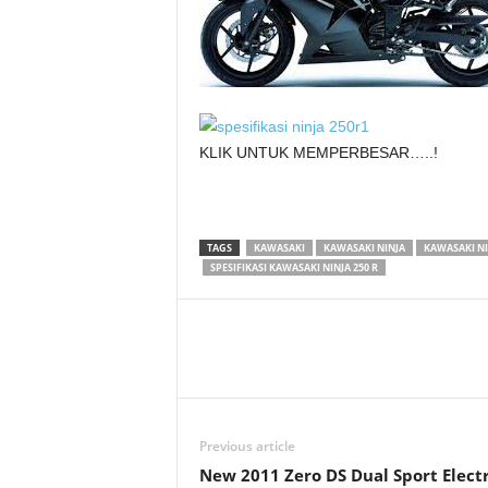
a
.
c
KLIK UNTUK MEMPERBESAR…..!
o
m
TAGS
KAWASAKI
KAWASAKI NINJA
KAWASAKI NI
SPESIFIKASI KAWASAKI NINJA 250 R
Previous article
New 2011 Zero DS Dual Sport Electr