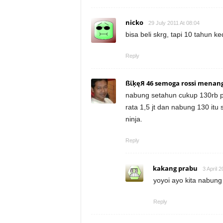
nicko
29 July 2011 At 08:04
bisa beli skrg, tapi 10 tahun
Reply
ßϊķęЯ 46 semoga rossi menan
nabung setahun cukup 130rb per
rata 1,5 jt dan nabung 130 itu
ninja.
Reply
kakang prabu
3 April 
yoyoi ayo kita nabung 
Reply