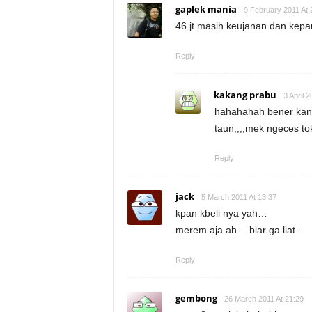
gaplek mania
9 February 2011 At 
46 jt masih keujanan dan kepa
Reply
kakang prabu
3 April 
hahahahah bener kan
taun,,,,mek ngeces t
Reply
jack
5 March 2011 At 13:37
kpan kbeli nya yah…
merem aja ah… biar ga liat…
Reply
gembong
26 March 2011 At 21:29