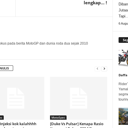
lengkap… !
Diban
Jutaa
Tapi
6 Augu
Se
okus pada berita MotoGP dan dunia roda dua sejak 2010
NULIS
Daffa
Rider
Yamah
segme
touring
ec
MotoSpec
 Injeksi kok kalahhhh
[Duke Vs Pulsar] Kenapa Rasio