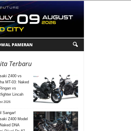
DWAL PAMERAN
ita Terbaru
aki Z400 vs
ha MT-03: Naked
Ringan vs
tfighter Lincah
st 2026
l Sangar!
saki Z400 Model
 Naked DNA