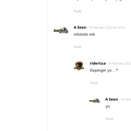
Reply
A Seen
9 February 2011 At 19:21
mlototin tok
Reply
ridertua
9 February 2011
Kepingin yo…?
Reply
A Seen
9 Febr
yo
Reply