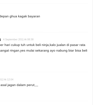
 kedepan ghua kagak bayaran
g
4 September 2011 At 08:38
 hari cukup tuh untuk beli ninja,kalo jualan di pasar rata
 sangat ringan,yes mulai sekarang ayo nabung biar bisa beli
2012 At 12:04
asal jagan dalam perut,,,,