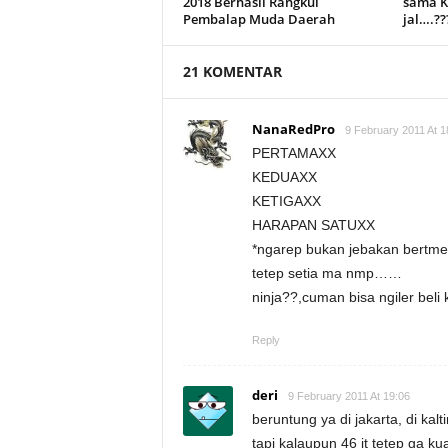
2018 Berhasil Rangkul
sama K
Pembalap Muda Daerah
jal….??
21 KOMENTAR
NanaRedPro
9 February 2011 At 1
PERTAMAXX
KEDUAXX
KETIGAXX
HARAPAN SATUXX
*ngarep bukan jebakan bertm
tetep setia ma nmp……
ninja??,cuman bisa ngiler beli
Reply
deri
9 February 2011 At 19:06
beruntung ya di jakarta, di kalti
tapi kalaupun 46 jt tetep ga kuat