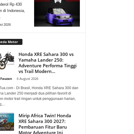
derol Rp 430
n di Indonesia,
…
st 2026
peda Motor
Honda XRE Sahara 300 vs
Yamaha Lander 250:
Adventure Performa Tinggi
vs Trail Modern...
 Fauzan
-
6 August 2026
Tua.com - Di Brasil, Honda XRE Sahara 300 dan
a Lander 250 menjadi dua pilihan favorit di
n motor trail ringan untuk penggunaan harian,
,...
Mirip Africa Twin! Honda
XRE Sahara 300 2027:
Pembaruan Fitur Baru
Motor Adventure Ini