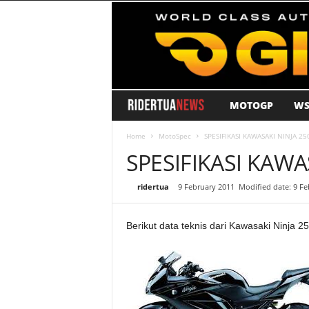
MOTOGP
WS
R
i
Home
MotoSpec
SPESIFIKASI KAWASAKI NINJA 25
SPESIFIKASI KAWA
d
By
ridertua
-
9 February 2011
Modified date: 9 Fe
e
Berikut data teknis dari Kawasaki Ninja 250
r
T
u