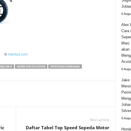
Sugom
Jutaa
6 Augu
Alex 
Cara
Seper
Marc 
akan 
©
ridertua.com
Meng
Acos
NJA 250 R
N250R SPECIFICATION
SPESIFIKASI KAWASAKI
6 Augu
Jake 
Meno
Permi
Meng
Johan
Silve
6 Augu
Next article
ic
Daftar Tabel Top Speed Sepeda Motor
Hond