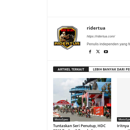
ridertua
https://ridertua.com/
Penulis independen yang f
ARTIKEL TERKAIT
LEBIH BANYAK DARI PE
MotoSpec
MotoSp
Tuntaskan Seri Penutup, HDC
Iritnya