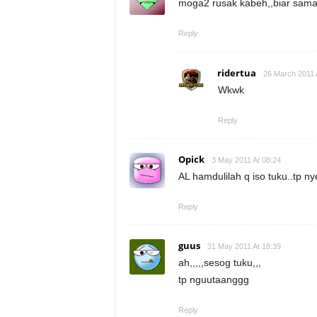
moga2 rusak kabeh,,biar sama
Reply
ridertua
26 March 2011 
Wkwk
Reply
Opick
3 May 2011 At 08:24
AL hamdulilah q iso tuku..tp n
Reply
guus
31 May 2011 At 18:39
ah,,,,,sesog tuku,,,
tp nguutaanggg
Reply