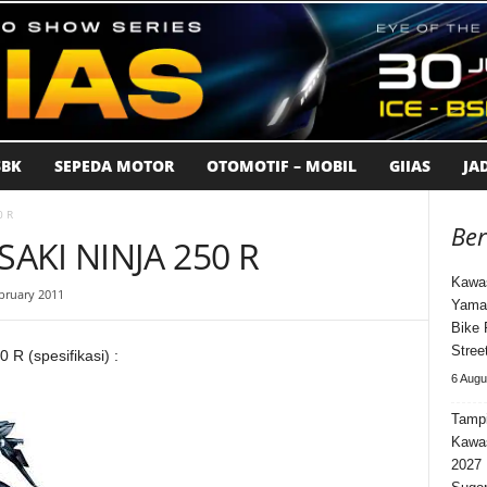
BK
SEPEDA MOTOR
OTOMOTIF – MOBIL
GIIAS
JA
0 R
Ber
SAKI NINJA 250 R
Kawas
bruary 2011
Yama
Bike 
Stree
 R (spesifikasi) :
6 Augu
Tampi
Kawa
2027