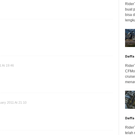
Rider
buat 
bisa 
lengka
Daffa
Rider
 At 19:46
CFMot
cruis
menaw
uary 2011 At 21:10
Daffa
Rider
telah