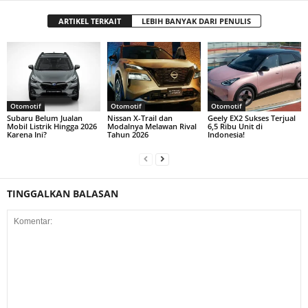
ARTIKEL TERKAIT
LEBIH BANYAK DARI PENULIS
Otomotif
Otomotif
Otomotif
Subaru Belum Jualan
Nissan X-Trail dan
Geely EX2 Sukses Terjual
Mobil Listrik Hingga 2026
Modalnya Melawan Rival
6,5 Ribu Unit di
Karena Ini?
Tahun 2026
Indonesia!
TINGGALKAN BALASAN