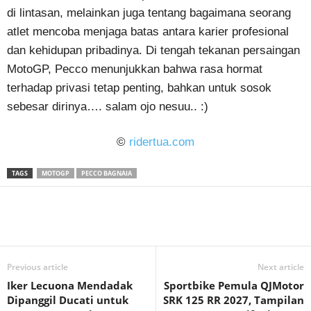
di lintasan, melainkan juga tentang bagaimana seorang
atlet mencoba menjaga batas antara karier profesional
dan kehidupan pribadinya. Di tengah tekanan persaingan
MotoGP, Pecco menunjukkan bahwa rasa hormat
terhadap privasi tetap penting, bahkan untuk sosok
sebesar dirinya…. salam ojo nesuu.. :)
©
ridertua.com
TAGS
MOTOGP
PECCO BAGNAIA
Previous article
Next article
Iker Lecuona Mendadak
Sportbike Pemula QJMotor
Dipanggil Ducati untuk
SRK 125 RR 2027, Tampilan