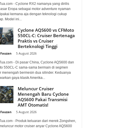
Tua.com - Cyclone RX2 namanya yang dirilis
pasar Eropa sebagai motor adventure nyaman
dipakai kemana aja dengan teknologi cukup
p. Model ini...
Cyclone AQS600 vs CFMoto
550CL-C: Cruiser Bertenaga
Praktis vs Cruiser
Berteknologi Tinggi
 Fauzan
-
5 August 2026
Tua.com - Di pasar China, Cyclone AQS600 dan
o 550CL-C sama-sama bermain di segmen
er menengah bermesin dua silinder. Keduanya
arkan gaya klasik Amerika...
Meluncur Cruiser
Menengah Baru Cyclone
AQS600 Pakai Transmisi
AMT Otomatis!
 Fauzan
-
5 August 2026
Tua.com - Produk keluaran dari merek Zongshen,
 meluncur motor cruiser anyar Cyclone AQS600