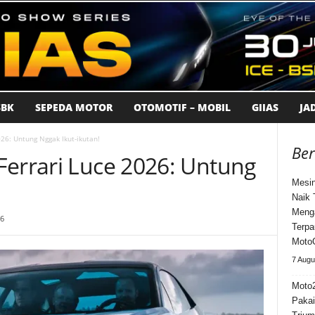
BK
SEPEDA MOTOR
OTOMOTIF – MOBIL
GIIAS
JA
26: Untung Nggak Ikut-ikutan!
Ber
Ferrari Luce 2026: Untung
Mesin
Naik 
Meng
26
Terpa
Moto
7 Augu
Moto
Pakai