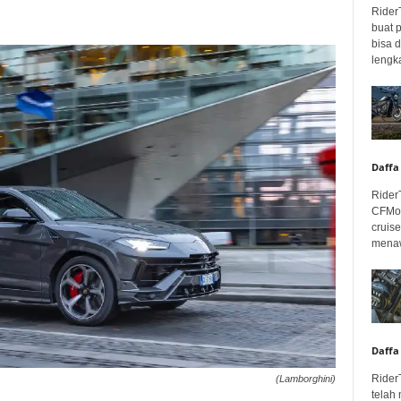
Rider
buat 
bisa 
lengka
Daffa
Rider
CFMot
cruis
menaw
Daffa
Rider
(Lamborghini)
telah