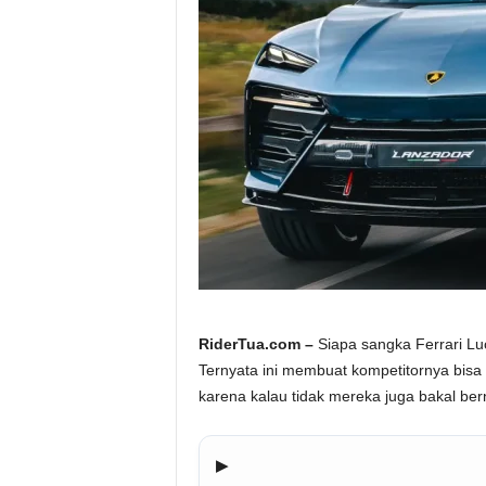
a
.
c
o
m
RiderTua.com –
Siapa sangka Ferrari Lu
Ternyata ini membuat kompetitornya bisa b
karena kalau tidak mereka juga bakal bern
▶