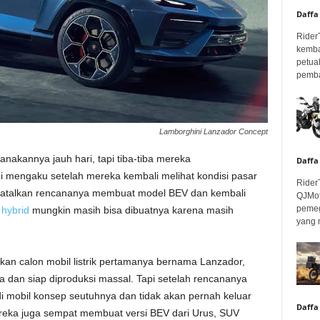
Daffa
Rider
kemba
petua
pembar
Lamborghini Lanzador Concept
akannya jauh hari, tapi tiba-tiba mereka
Daffa
 mengaku setelah mereka kembali melihat kondisi pasar
Rider
embatalkan rencananya membuat model BEV dan kembali
QJMot
pemeg
 hybrid
mungkin masih bisa dibuatnya karena masih
yang 
n calon mobil listrik pertamanya bernama Lanzador,
dan siap diproduksi massal. Tapi setelah rencananya
i mobil konsep seutuhnya dan tidak akan pernah keluar
Daffa
mereka juga sempat membuat versi BEV dari Urus, SUV