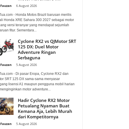
 Fauzan
-
6 August 2026
Tua.com - Honda Motos Brazil barusan merilis
li Honda XRE Sahara 300 2027 sebagai motor
lang versi teranyar yang mendapat sejumlah
uan fitur. Sementara...
Cyclone RX2 vs QJMotor SRT
125 DX: Duel Motor
Adventure Ringan
Serbaguna
 Fauzan
-
5 August 2026
Tua.com - Di pasar Eropa, Cyclone RX2 dan
or SRT 125 DX sama-sama menyasar
ang lisensi A1 maupun pengguna mobil harian
menginginkan motor adventure...
Hadir Cyclone RX2 Motor
Petualang Nyaman Buat
Kemana Aja, Lebih Murah
dari Kompetitornya
 Fauzan
-
5 August 2026