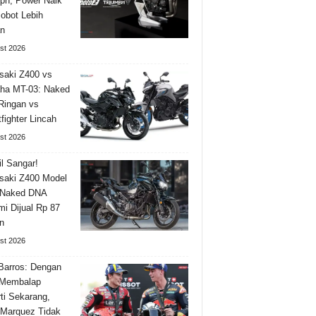
ph, Power Naik
obot Lebih
n
st 2026
aki Z400 vs
ha MT-03: Naked
Ringan vs
tfighter Lincah
st 2026
l Sangar!
saki Z400 Model
 Naked DNA
i Dijual Rp 87
n
st 2026
Barros: Dengan
 Membalap
ti Sekarang,
Marquez Tidak