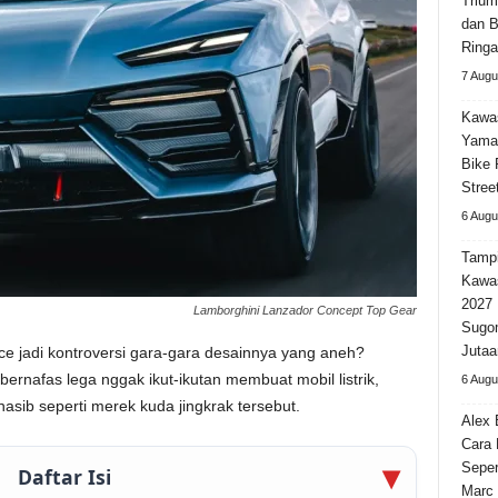
Trium
dan B
Ringa
7 Augu
Kawas
Yama
Bike 
Stree
6 Augu
Tampi
Kawa
2027
Lamborghini Lanzador Concept Top Gear
Sugom
Jutaa
ce jadi kontroversi gara-gara desainnya yang aneh?
ernafas lega nggak ikut-ikutan membuat mobil listrik,
6 Augu
asib seperti merek kuda jingkrak tersebut.
Alex 
Cara
Seper
Daftar Isi
Marc 