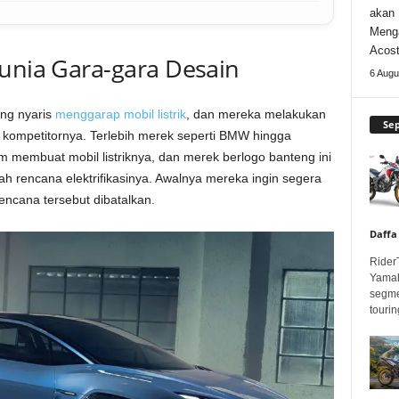
akan 
Meng
Acos
dunia Gara-gara Desain
6 Augu
ang nyaris
menggarap mobil listrik
, dan mereka melakukan
Se
ri kompetitornya. Terlebih merek seperti BMW hingga
membuat mobil listriknya, dan merek berlogo banteng ini
 rencana elektrifikasinya. Awalnya mereka ingin segera
encana tersebut dibatalkan.
Daffa
Rider
Yamah
segme
touring