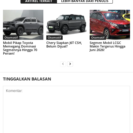
ARTIKEL TERKAIT
LEBIH BANYAK DARI PENULIS
Otomotif
Otomotif
Otomotif
Mobil Pikap Toyota
Chery Siapkan J6T CSH,
Segmen Mobil LCGC
Memegang Dominasi
Belum Dijual?
Makin Tergerus Hingga
Segmennya Hingga 70
Juni 2026!
Persen!
TINGGALKAN BALASAN