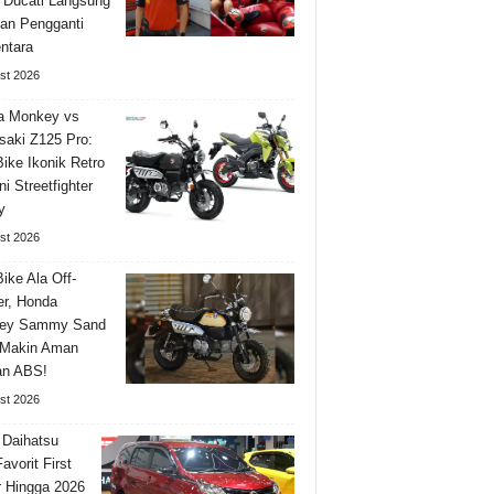
 Ducati Langsung
an Pengganti
ntara
st 2026
a Monkey vs
aki Z125 Pro:
Bike Ikonik Retro
i Streetfighter
y
st 2026
Bike Ala Off-
r, Honda
ey Sammy Sand
 Makin Aman
an ABS!
st 2026
 Daihatsu
avorit First
 Hingga 2026