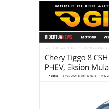
MOTOGP
WS
R
i
Home
Otomotif
Chery Tiggo 8 CSH Masih Memimp
Chery Tiggo 8 CS
d
PHEV, Eksion Mula
e
By
Nabilla
-
15 May 2026
Modified date: 14 May 2
r
T
u