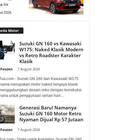
a Ini
st 2026
peda Motor
Suzuki GN 160 vs Kawasaki
W175: Naked Klasik Modern
vs Retro Roadster Karakter
Klasik
 Fauzan
-
7 August 2026
Tua.com - Suzuki GN 160 dan Kawasaki W175
sama merupakan motor naked bergaya klasik
menggabungkan desain retro dengan konstruksi
hana untuk penggunaan sehari-hari....
Generasi Baru! Namanya
Suzuki GN 160 Motor Retro
Nyaman Dijual Rp 57 Jutaan
 Fauzan
-
7 August 2026
Tua.com - Dirilis untuk Kolombia, Suzuki GN 160