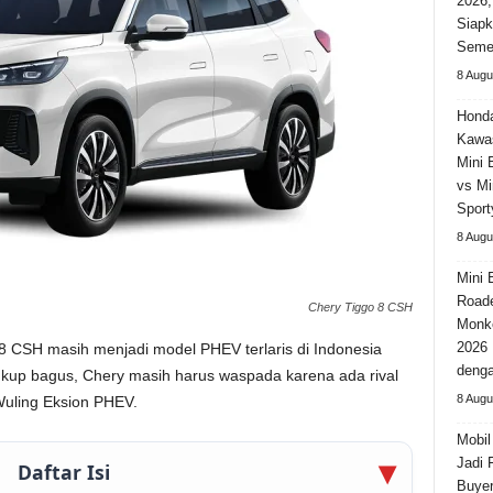
2026,
Siapk
Seme
8 Augu
Hond
Kawas
Mini 
vs Min
Sport
8 Augu
Mini 
Roade
Chery Tiggo 8 CSH
Monk
2026
 8 CSH masih menjadi model PHEV terlaris di Indonesia
deng
cukup bagus, Chery masih harus waspada karena ada rival
8 Augu
 Wuling Eksion PHEV.
Mobil
Jadi F
Daftar Isi
Buyer