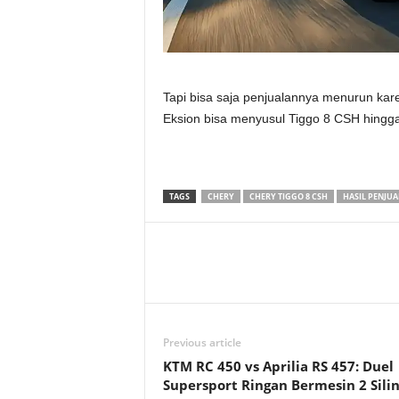
Tapi bisa saja penjualannya menurun kar
Eksion bisa menyusul Tiggo 8 CSH hingga
TAGS
CHERY
CHERY TIGGO 8 CSH
HASIL PENJUA
Previous article
KTM RC 450 vs Aprilia RS 457: Duel
Supersport Ringan Bermesin 2 Sili