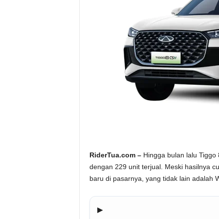
a
.
c
o
m
RiderTua.com –
Hingga bulan lalu Tiggo
dengan 229 unit terjual. Meski hasilnya 
baru di pasarnya, yang tidak lain adalah
▶