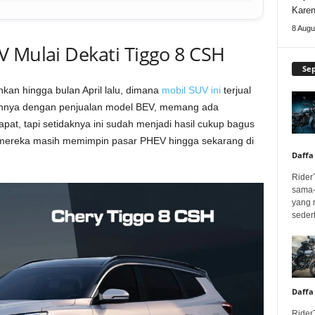
Karen
8 Augu
V Mulai Dekati Tiggo 8 CSH
Se
hkan hingga bulan April lalu, dimana
mobil SUV ini
terjual
annya dengan penjualan model BEV, memang ada
apat, tapi setidaknya ini sudah menjadi hasil cukup bagus
h mereka masih memimpin pasar PHEV hingga sekarang di
Daffa
Rider
sama-
yang 
seder
Daffa
Rider