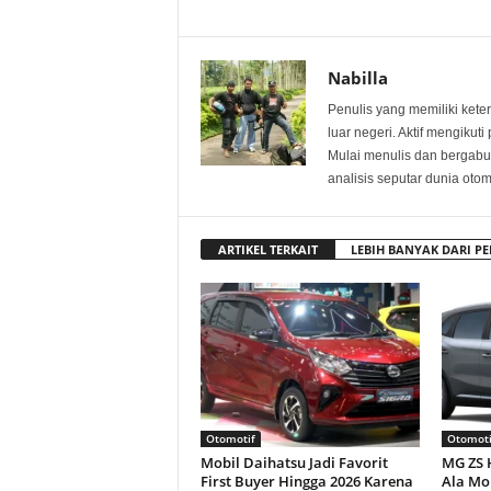
Nabilla
Penulis yang memiliki keter
luar negeri. Aktif mengikut
Mulai menulis dan bergabu
analisis seputar dunia oto
ARTIKEL TERKAIT
LEBIH BANYAK DARI PE
Otomotif
Otomoti
Mobil Daihatsu Jadi Favorit
MG ZS 
First Buyer Hingga 2026 Karena
Ala Mo