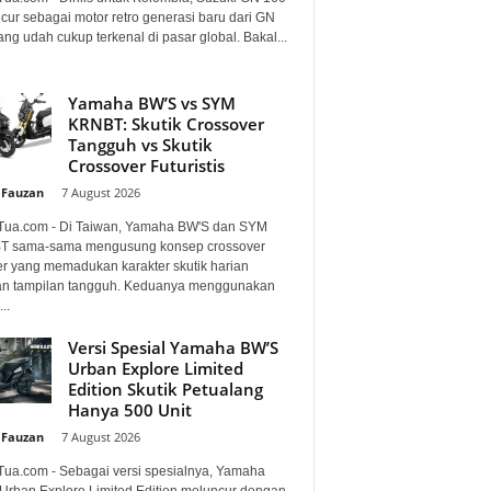
cur sebagai motor retro generasi baru dari GN
ng udah cukup terkenal di pasar global. Bakal...
Yamaha BW’S vs SYM
KRNBT: Skutik Crossover
Tangguh vs Skutik
Crossover Futuristis
 Fauzan
-
7 August 2026
Tua.com - Di Taiwan, Yamaha BW'S dan SYM
 sama-sama mengusung konsep crossover
er yang memadukan karakter skutik harian
n tampilan tangguh. Keduanya menggunakan
..
Versi Spesial Yamaha BW’S
Urban Explore Limited
Edition Skutik Petualang
Hanya 500 Unit
 Fauzan
-
7 August 2026
Tua.com - Sebagai versi spesialnya, Yamaha
Urban Explore Limited Edition meluncur dengan