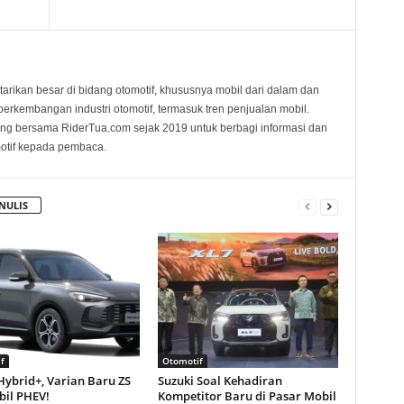
tarikan besar di bidang otomotif, khususnya mobil dari dalam dan
i perkembangan industri otomotif, termasuk tren penjualan mobil.
ng bersama RiderTua.com sejak 2019 untuk berbagi informasi dan
motif kepada pembaca.
NULIS
f
Otomotif
Hybrid+, Varian Baru ZS
Suzuki Soal Kehadiran
bil PHEV!
Kompetitor Baru di Pasar Mobil