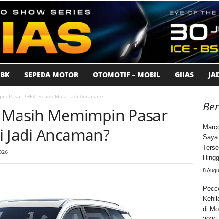
BK
SEPEDA MOTOR
OTOMOTIF – MOBIL
GIIAS
JA
in Pasar PHEV, Eksion Mulai Jadi Ancaman?
Ber
H Masih Memimpin Pasar
Marco
i Jadi Ancaman?
Saya 
Terse
026
Hing
8 Augu
Pecc
Kehil
di Mo