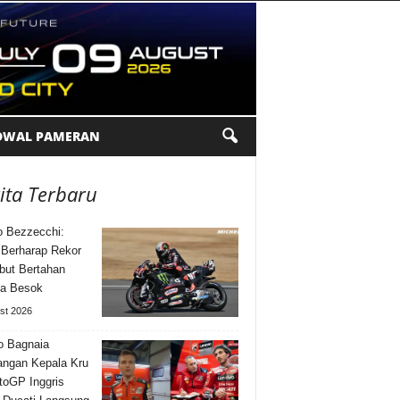
DWAL PAMERAN
ita Terbaru
 Bezzecchi:
Berharap Rekor
but Bertahan
ga Besok
st 2026
o Bagnaia
angan Kepala Kru
toGP Inggris