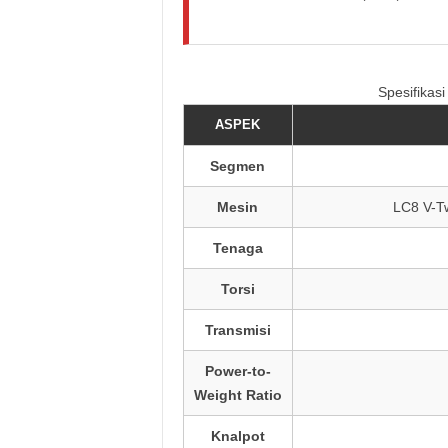
Spesifika
ASPEK
Segmen
Mesin
LC8 V-Tw
Tenaga
Torsi
Transmisi
Power-to-
Weight Ratio
Knalpot