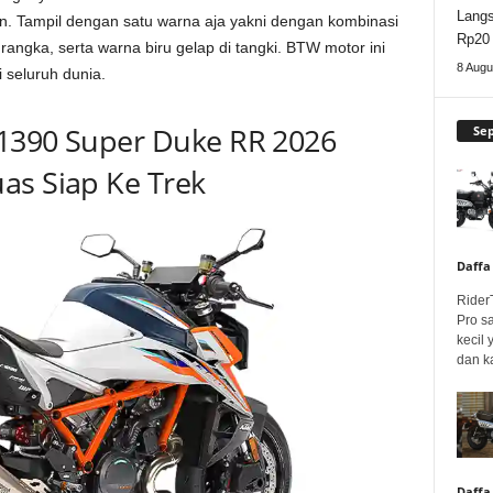
Lang
an. Tampil dengan satu warna aja yakni dengan kombinasi
Rp20 
angka, serta warna biru gelap di tangki. BTW motor ini
8 Augu
 seluruh dunia.
1390 Super Duke RR 2026
Se
as Siap Ke Trek
Daffa
Rider
Pro s
kecil
dan k
Daffa