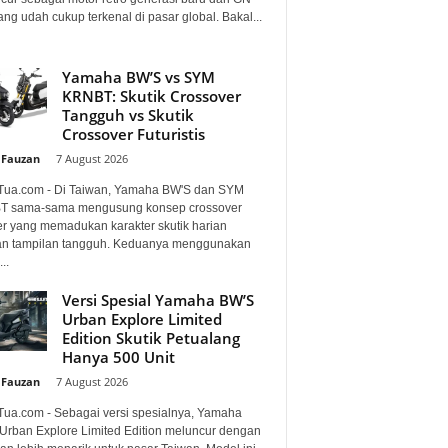
ng udah cukup terkenal di pasar global. Bakal...
Yamaha BW’S vs SYM
KRNBT: Skutik Crossover
Tangguh vs Skutik
Crossover Futuristis
 Fauzan
-
7 August 2026
Tua.com - Di Taiwan, Yamaha BW'S dan SYM
 sama-sama mengusung konsep crossover
er yang memadukan karakter skutik harian
n tampilan tangguh. Keduanya menggunakan
..
Versi Spesial Yamaha BW’S
Urban Explore Limited
Edition Skutik Petualang
Hanya 500 Unit
 Fauzan
-
7 August 2026
Tua.com - Sebagai versi spesialnya, Yamaha
Urban Explore Limited Edition meluncur dengan