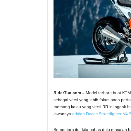
a
.
c
o
m
RiderTua.com –
Model terbaru buat KTM 
sebagai versi yang lebih fokus pada perfo
memang kalau yang versi RR ini nggak bis
lawannya
adalah Ducati Streetfighter V4 
Sementara itu, kita bahas dulu masalah h