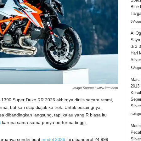
Speci
Blue 
Harga
8 Augu
Ai Og
Saya 
di 3 
Hari 
Silve
8 Augu
Marc 
2013 
Image Source : www.ktm.com
Kesul
Seper
1390 Super Duke RR 2026 akhirnya dirilis secara resmi,
Silve
rma, bahkan siap diajak ke trek. Untuk pesaingnya,
8 Augu
a dibandingkan langsung, tapi kalau yang R biasa itu
S
karena sama-sama punya performa tinggi.
Marc
Peca
Silve
arganya sendiri buat
model 2026
ini dibanderol 24.999