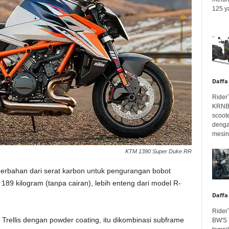
125 ya
Daffa
Rider
KRNBT
scoot
denga
mesin.
KTM 1390 Super Duke RR
berbahan dari serat karbon untuk pengurangan bobot
 189 kilogram (tanpa cairan), lebih enteng dari model R-
Daffa
Rider
ellis dengan powder coating, itu dikombinasi subframe
BW'S 