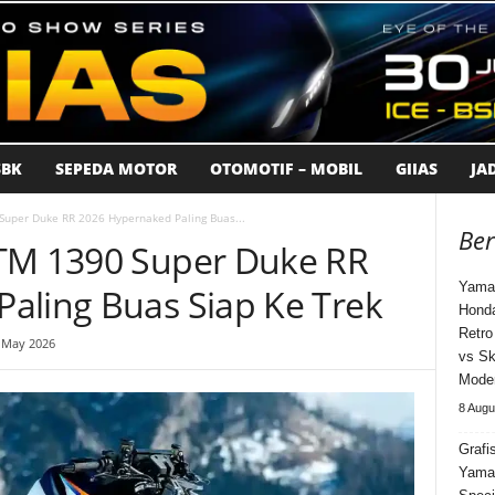
BK
SEPEDA MOTOR
OTOMOTIF – MOBIL
GIIAS
JA
Super Duke RR 2026 Hypernaked Paling Buas...
Ber
KTM 1390 Super Duke RR
Yama
aling Buas Siap Ke Trek
Honda
Retro
 May 2026
vs Sk
Moder
8 Augu
Grafi
Yama