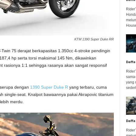
Rider
Honda
melunc
House
KTM 1390 Super Duke RR
Twin 75 derajat berkapasitas 1.350cc 4-stroke pendingin
 187,4 hp serta torsi maksimal 145 Nm, dikawinkan
Daffa
t rasionya 1:1 sehingga rasanya akan sangat responsif
Rider
sama-
yang 
h serupa dengan
1390 Super Duke R
yang terbaru, cuma
seder
ah single-seat. Knalpot bawaannya pakai Akrapovic titanium
lebih merdu.
Daffa
Rider
melun