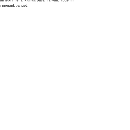
an lebih menarik untuk pasar Taiwan. Model ini
i menarik banget...