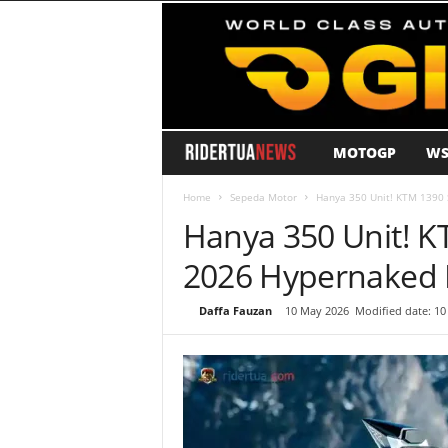
MOTOGP
WS
R
i
Home
Sepeda Motor
Hanya 350 Unit! KTM 1390 
Hanya 350 Unit! 
d
2026 Hypernaked P
e
By
Daffa Fauzan
-
10 May 2026
Modified date: 10
r
T
u