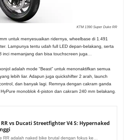
KTM 1390 Super Duke RR
7 mm untuk menyesuaikan ridernya, wheelbase di 1.491
iter. Lampunya tentu udah full LED depan-belakang, serta
,8 inci memanjang dan bisa touchscreen juga…
onjol adalah mode “Beast” untuk menonaktifkan semua
ang lebih liar. Adapun juga quickshifter 2 arah, launch
ie control, dan banyak lagi. Remnya dengan cakram ganda
 HyPure monoblok 4-piston dan cakram 240 mm belakang.
RR vs Ducati Streetfighter V4 S: Hypernaked
nggi
e RR adalah naked bike brutal dengan fokus ke…