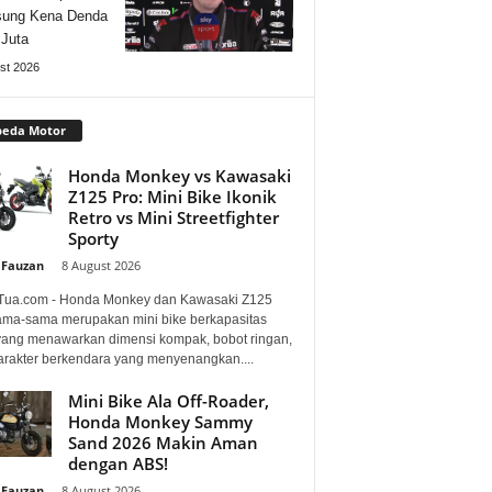
sung Kena Denda
Juta
st 2026
peda Motor
Honda Monkey vs Kawasaki
Z125 Pro: Mini Bike Ikonik
Retro vs Mini Streetfighter
Sporty
 Fauzan
-
8 August 2026
Tua.com - Honda Monkey dan Kawasaki Z125
ama-sama merupakan mini bike berkapasitas
 yang menawarkan dimensi kompak, bobot ringan,
arakter berkendara yang menyenangkan....
Mini Bike Ala Off-Roader,
Honda Monkey Sammy
Sand 2026 Makin Aman
dengan ABS!
 Fauzan
-
8 August 2026