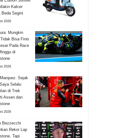
al Edition Sunset
Makin Kalcer
 Beda Segini
st 2026
ura: Mungkin
Tidak Bisa Finis
Besar Pada Race
Minggu di
rstone
st 2026
Marquez: Sejak
Saya Selalu
itan di Trek
ti Assen dan
rstone
st 2026
o Bezzecchi
hkan Rekor Lap
rstone, Tapi