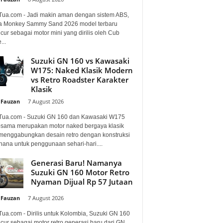
Tua.com - Jadi makin aman dengan sistem ABS,
 Monkey Sammy Sand 2026 model terbaru
ur sebagai motor mini yang dirilis oleh Cub
...
Suzuki GN 160 vs Kawasaki
W175: Naked Klasik Modern
vs Retro Roadster Karakter
Klasik
 Fauzan
-
7 August 2026
Tua.com - Suzuki GN 160 dan Kawasaki W175
sama merupakan motor naked bergaya klasik
menggabungkan desain retro dengan konstruksi
hana untuk penggunaan sehari-hari....
Generasi Baru! Namanya
Suzuki GN 160 Motor Retro
Nyaman Dijual Rp 57 Jutaan
 Fauzan
-
7 August 2026
Tua.com - Dirilis untuk Kolombia, Suzuki GN 160
cur sebagai motor retro generasi baru dari GN