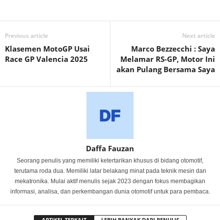
Previous article
Next article
Klasemen MotoGP Usai
Marco Bezzecchi : Saya
Race GP Valencia 2025
Melamar RS-GP, Motor Ini
akan Pulang Bersama Saya
Daffa Fauzan
Seorang penulis yang memiliki ketertarikan khusus di bidang otomotif,
terutama roda dua. Memiliki latar belakang minat pada teknik mesin dan
mekatronika. Mulai aktif menulis sejak 2023 dengan fokus membagikan
informasi, analisa, dan perkembangan dunia otomotif untuk para pembaca.
ARTIKEL TERKAIT
LEBIH BANYAK DARI PENULIS