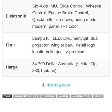
Six-Axis IMU, Slide Control, Wheelie
Control, Engine Brake Control,
Elektronik
Quickshifter up-down, riding mode
modern, panel TFT color
Lampu full LED, DRL menyipit, dual
Fitur
projector, winglet baru, detail logo
klasik, build quality premium
34.799 Dollar Australia (sekitar Rp
Harga
380,1 jutaan)
©
ridertua.com
TAGS
MOTOR SPORT
R1
SUPERBIKE
YAMAHA
YAMAHA YZF R1
YZF R1