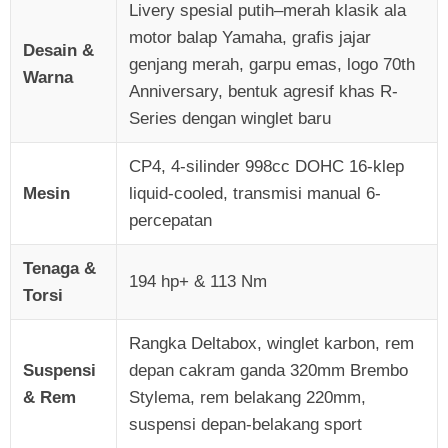
Livery spesial putih–merah klasik ala
motor balap Yamaha, grafis jajar
Desain &
genjang merah, garpu emas, logo 70th
Warna
Anniversary, bentuk agresif khas R-
Series dengan winglet baru
CP4, 4-silinder 998cc DOHC 16-klep
Mesin
liquid-cooled, transmisi manual 6-
percepatan
Tenaga &
194 hp+ & 113 Nm
Torsi
Rangka Deltabox, winglet karbon, rem
Suspensi
depan cakram ganda 320mm Brembo
& Rem
Stylema, rem belakang 220mm,
suspensi depan-belakang sport