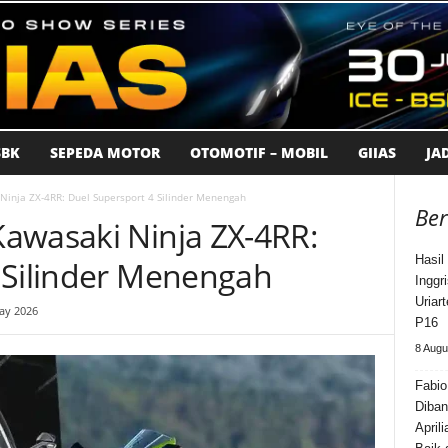
BK
SEPEDA MOTOR
OTOMOTIF – MOBIL
GIIAS
JA
Ninja ZX-4RR: Duel Supersport 4 Silinder Menengah
Ber
awasaki Ninja ZX-4RR:
Hasil
 Silinder Menengah
Inggr
Uriar
ay 2026
P16
8 Augu
Fabio
Diban
Aprili