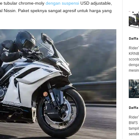
me tubular chrome-moly
dengan suspensi
USD adjustable,
al Nissin. Paket speknya sangat agresif untuk harga yang
Daffa
Rider
KRNBT
scoot
denga
mesin.
Daffa
Rider
BW'S 
tampil
sendir