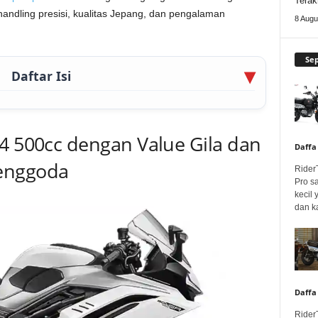
Terak
andling presisi, kualitas Jepang, dan pengalaman
8 Augu
Se
Daftar Isi
-4 500cc dengan Value Gila dan
Daffa
enggoda
Rider
Pro s
kecil
dan k
Daffa
Rider