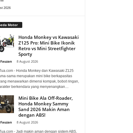
hir
st 2026
peda Motor
Honda Monkey vs Kawasaki
Z125 Pro: Mini Bike Ikonik
Retro vs Mini Streetfighter
Sporty
 Fauzan
-
8 August 2026
Tua.com - Honda Monkey dan Kawasaki Z125
ama-sama merupakan mini bike berkapasitas
 yang menawarkan dimensi kompak, bobot ringan,
arakter berkendara yang menyenangkan....
Mini Bike Ala Off-Roader,
Honda Monkey Sammy
Sand 2026 Makin Aman
dengan ABS!
 Fauzan
-
8 August 2026
Tua.com - Jadi makin aman dengan sistem ABS,