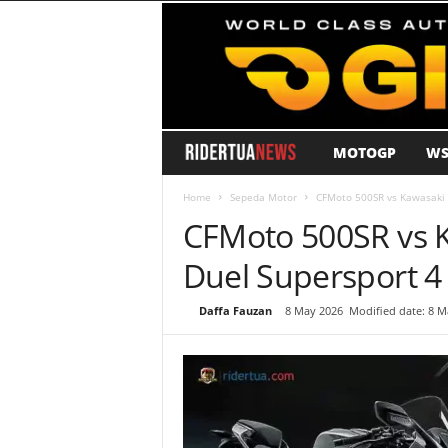
MOTOGP
WS
R
i
Home
Sepeda Motor
CFMoto 500SR vs Kawasaki 
CFMoto 500SR vs K
d
Duel Supersport 4
e
By
Daffa Fauzan
-
8 May 2026
Modified date: 8 M
r
T
u