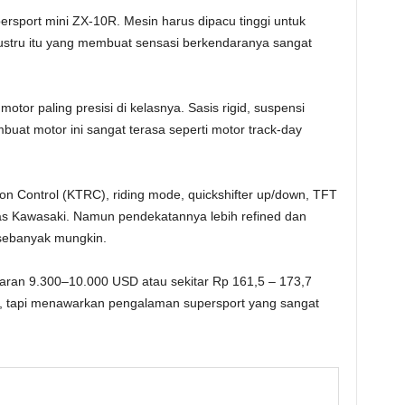
rsport mini ZX-10R. Mesin harus dipacu tinggi untuk
justru itu yang membuat sensasi berkendaranya sangat
motor paling presisi di kelasnya. Sasis rigid, suspensi
at motor ini sangat terasa seperti motor track-day
on Control (KTRC), riding mode, quickshifter up/down, TFT
khas Kawasaki. Namun pendekatannya lebih refined dan
 sebanyak mungkin.
saran 9.300–10.000 USD atau sekitar Rp 161,5 – 173,7
 tapi menawarkan pengalaman supersport yang sangat