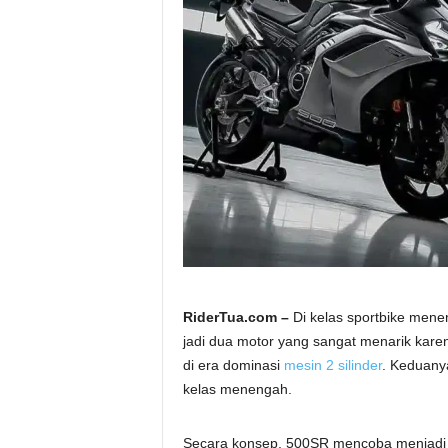
a
.
c
o
m
RiderTua.com –
Di kelas sportbike men
jadi dua motor yang sangat menarik kare
di era dominasi
mesin 2 silinder
. Keduany
kelas menengah.
Secara konsep, 500SR mencoba menjad