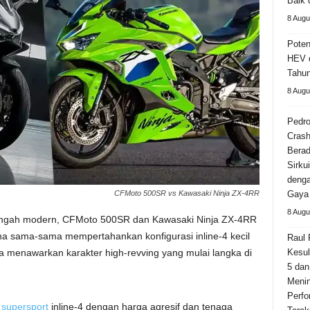
Baik 
8 Augu
Poten
HEV d
Tahu
8 Augu
Pedro
Crash
Berad
Sirku
deng
CFMoto 500SR vs Kawasaki Ninja ZX-4RR
Gaya
8 Augu
engah modern, CFMoto 500SR dan Kawasaki Ninja ZX-4RR
na sama-sama mempertahankan konfigurasi inline-4 kecil
Raul 
a menawarkan karakter high-revving yang mulai langka di
Kesul
5 dan
Meni
Perfo
i
supersport
inline-4 dengan harga agresif dan tenaga