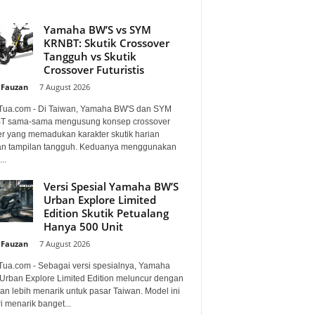
Yamaha BW’S vs SYM
KRNBT: Skutik Crossover
Tangguh vs Skutik
Crossover Futuristis
 Fauzan
-
7 August 2026
Tua.com - Di Taiwan, Yamaha BW'S dan SYM
 sama-sama mengusung konsep crossover
er yang memadukan karakter skutik harian
n tampilan tangguh. Keduanya menggunakan
..
Versi Spesial Yamaha BW’S
Urban Explore Limited
Edition Skutik Petualang
Hanya 500 Unit
 Fauzan
-
7 August 2026
Tua.com - Sebagai versi spesialnya, Yamaha
Urban Explore Limited Edition meluncur dengan
an lebih menarik untuk pasar Taiwan. Model ini
i menarik banget...