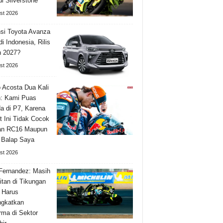
di Silverstone
st 2026
si Toyota Avanza
i Indonesia, Rilis
n 2027?
st 2026
 Acosta Dua Kali
: Kami Puas
a di P7, Karena
it Ini Tidak Cocok
an RC16 Maupun
 Balap Saya
st 2026
Fernandez: Masih
itan di Tikungan
 Harus
ngkatkan
rma di Sektor