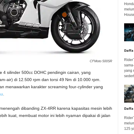
Honda
melunc
House
Daffa
Rider
CFMoto 500SR
sama-
yang 
4 silinder 500cc DOHC pendingin cairan, yang
seder
am-air) di 12.500 rpm dan torsi 49 Nm di 10.000 rpm.
dan menawarkan karakter screaming four-cylinder yang
au
.
an menengah dibanding ZX-4RR karena kapasitas mesin lebih
Daffa
bih kuat, membuat motor ini lebih nyaman dipakai di jalan
Rider
melun
125 ya