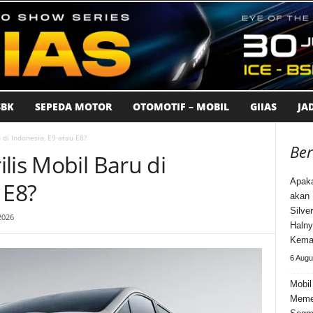
BK
SEPEDA MOTOR
OTOMOTIF – MOBIL
GIIAS
JA
 di Indonesia, E9 atau E8?
Ber
lis Mobil Baru di
Apak
 E8?
akan 
Silve
2026
Halny
Kema
6 Augu
Mobil
Meme