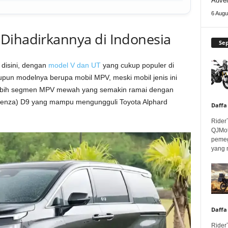
Adven
6 Augu
Dihadirkannya di Indonesia
Se
 disini, dengan
model V dan UT
yang cukup populer di
atupun modelnya berupa mobil MPV, meski mobil jenis ini
rlebih segmen MPV mewah yang semakin ramai dengan
enza) D9 yang mampu mengungguli Toyota Alphard
Daffa
Rider
QJMot
pemeg
yang 
Daffa
Rider