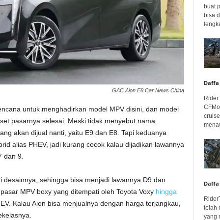
buat 
bisa 
lengka
Daffa
GAC Aion E8 Car News China
Rider
CFMot
encana untuk menghadirkan model MPV disini, dan model
cruis
iset pasarnya selesai. Meski tidak menyebut nama
menaw
g akan dijual nanti, yaitu E9 dan E8. Tapi keduanya
id alias PHEV, jadi kurang cocok kalau dijadikan lawannya
 dan 9.
ari desainnya, sehingga bisa menjadi lawannya D9 dan
Daffa
 pasar MPV boxy yang ditempati oleh Toyota Voxy
hingga
Rider
EV. Kalau Aion bisa menjualnya dengan harga terjangkau,
telah
ekelasnya.
yang 