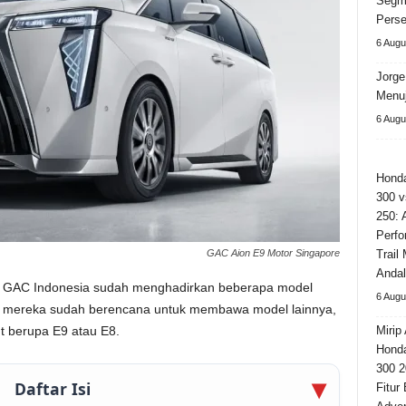
Segm
Perse
6 Augu
Jorge
Menuj
6 Augu
Hond
300 v
250: 
Perfo
GAC Aion E9 Motor Singapore
Trail
Andal
s, GAC Indonesia sudah menghadirkan beberapa model
6 Augu
pi mereka sudah berencana untuk membawa model lainnya,
t berupa E9 atau E8.
Mirip 
Hond
300 2
Daftar Isi
Fitur