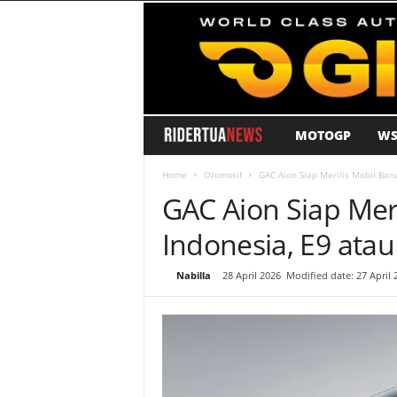
MOTOGP
WS
R
i
Home
Otomotif
GAC Aion Siap Merilis Mobil Baru
GAC Aion Siap Meri
d
Indonesia, E9 atau
e
By
Nabilla
-
28 April 2026
Modified date: 27 April 
r
T
u