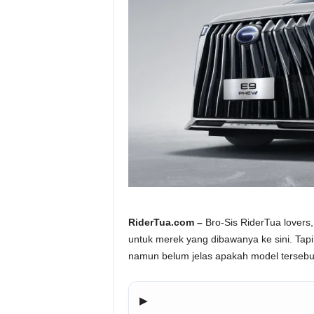
a
.
c
o
m
RiderTua.com –
Bro-Sis RiderTua lover
untuk merek yang dibawanya ke sini. Ta
namun belum jelas apakah model tersebu
▶