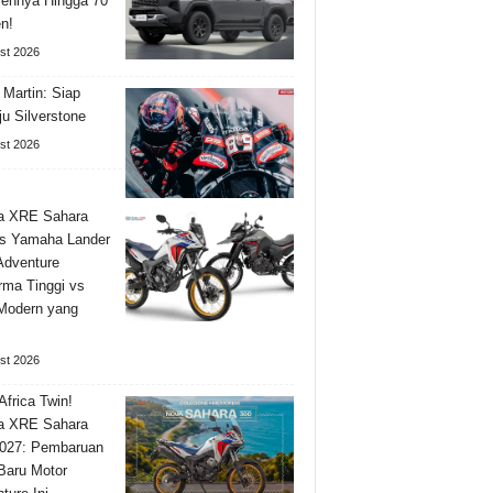
ennya Hingga 70
n!
st 2026
 Martin: Siap
u Silverstone
st 2026
a XRE Sahara
s Yamaha Lander
Adventure
rma Tinggi vs
 Modern yang
st 2026
Africa Twin!
a XRE Sahara
027: Pembaruan
 Baru Motor