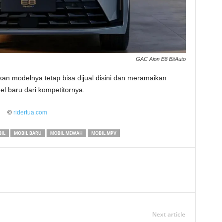
GAC Aion E8 BitAuto
an modelnya tetap bisa dijual disini dan meramaikan
l baru dari kompetitornya.
©
ridertua.com
IL
MOBIL BARU
MOBIL MEWAH
MOBIL MPV
Next article