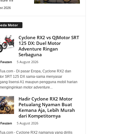
ture Ini
st 2026
peda Motor
Cyclone RX2 vs QJMotor SRT
125 DX: Duel Motor
Adventure Ringan
Serbaguna
 Fauzan
-
5 August 2026
Tua.com - Di pasar Eropa, Cyclone RX2 dan
or SRT 125 DX sama-sama menyasar
ang lisensi A1 maupun pengguna mobil harian
menginginkan motor adventure...
Hadir Cyclone RX2 Motor
Petualang Nyaman Buat
Kemana Aja, Lebih Murah
dari Kompetitornya
 Fauzan
-
5 August 2026
Tua.com - Cyclone RX2 namanya yang dirilis