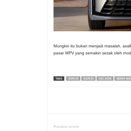
Mungkin itu bukan menjadi masalah, asalk
pasar MPV yang semakin sesak oleh mode
TAGS
AION E8
AION E9
GAC AION
MEREK MOB
Previous article