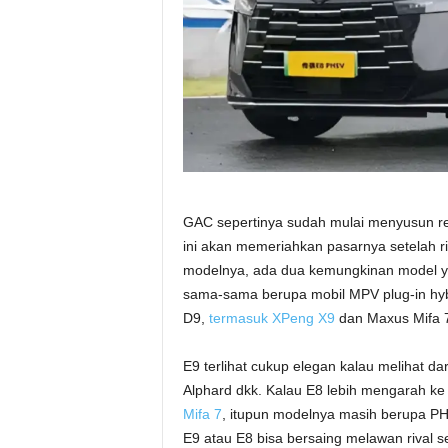
GAC sepertinya sudah mulai menyusun r
ini akan memeriahkan pasarnya setelah r
modelnya, ada dua kemungkinan model yan
sama-sama berupa mobil MPV plug-in hybr
D9,
termasuk XPeng X9
dan Maxus Mifa 7
E9 terlihat cukup elegan kalau melihat d
Alphard dkk. Kalau E8 lebih mengarah ke
Mifa 7
, itupun modelnya masih berupa PH
E9 atau E8 bisa bersaing melawan rival s