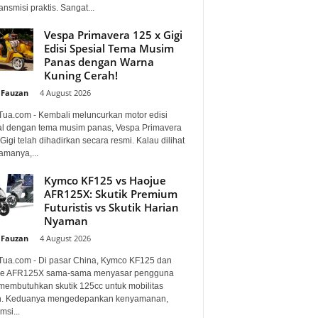
ansmisi praktis. Sangat...
Vespa Primavera 125 x Gigi
Edisi Spesial Tema Musim
Panas dengan Warna
Kuning Cerah!
 Fauzan
-
4 August 2026
Tua.com - Kembali meluncurkan motor edisi
al dengan tema musim panas, Vespa Primavera
Gigi telah dihadirkan secara resmi. Kalau dilihat
amanya,...
Kymco KF125 vs Haojue
AFR125X: Skutik Premium
Futuristis vs Skutik Harian
Nyaman
 Fauzan
-
4 August 2026
Tua.com - Di pasar China, Kymco KF125 dan
e AFR125X sama-sama menyasar pengguna
membutuhkan skutik 125cc untuk mobilitas
n. Keduanya mengedepankan kenyamanan,
si...