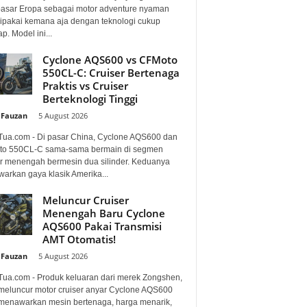
pasar Eropa sebagai motor adventure nyaman
dipakai kemana aja dengan teknologi cukup
p. Model ini...
Cyclone AQS600 vs CFMoto
550CL-C: Cruiser Bertenaga
Praktis vs Cruiser
Berteknologi Tinggi
 Fauzan
-
5 August 2026
Tua.com - Di pasar China, Cyclone AQS600 dan
o 550CL-C sama-sama bermain di segmen
er menengah bermesin dua silinder. Keduanya
arkan gaya klasik Amerika...
Meluncur Cruiser
Menengah Baru Cyclone
AQS600 Pakai Transmisi
AMT Otomatis!
 Fauzan
-
5 August 2026
Tua.com - Produk keluaran dari merek Zongshen,
 meluncur motor cruiser anyar Cyclone AQS600
menawarkan mesin bertenaga, harga menarik,