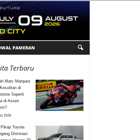
DWAL PAMERAN
ita Terbaru
ah Marc Marquez
Kesulitan di
rstone Seperti
a di Assen
rin?
st 2026
 Pikap Toyota
gang Dominasi