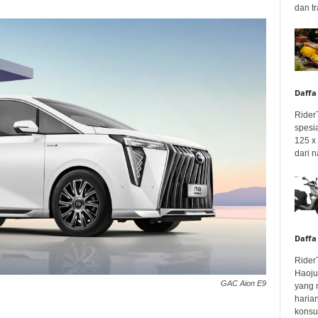
dan tr
Daffa
Rider
spesi
125 x 
dari n
Daffa
Rider
Haoju
GAC Aion E9
yang 
haria
konsum