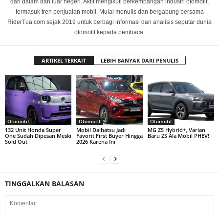
dari dalam dan luar negeri. Aktif mengikuti perkembangan industri otomotif,
termasuk tren penjualan mobil. Mulai menulis dan bergabung bersama
RiderTua.com sejak 2019 untuk berbagi informasi dan analisis seputar dunia
otomotif kepada pembaca.
ARTIKEL TERKAIT
LEBIH BANYAK DARI PENULIS
Otomotif
Otomotif
Otomotif
132 Unit Honda Super
Mobil Daihatsu Jadi
MG ZS Hybrid+, Varian
One Sudah Dipesan Meski
Favorit First Buyer Hingga
Baru ZS Ala Mobil PHEV!
Sold Out
2026 Karena Ini
TINGGALKAN BALASAN