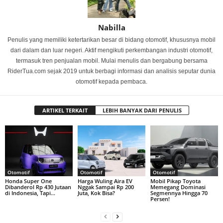
Nabilla
Penulis yang memiliki ketertarikan besar di bidang otomotif, khususnya mobil
dari dalam dan luar negeri. Aktif mengikuti perkembangan industri otomotif,
termasuk tren penjualan mobil. Mulai menulis dan bergabung bersama
RiderTua.com sejak 2019 untuk berbagi informasi dan analisis seputar dunia
otomotif kepada pembaca.
ARTIKEL TERKAIT
LEBIH BANYAK DARI PENULIS
Otomotif
Otomotif
Otomotif
Honda Super One
Harga Wuling Aira EV
Mobil Pikap Toyota
Dibanderol Rp 430 Jutaan
Nggak Sampai Rp 200
Memegang Dominasi
di Indonesia, Tapi…
Juta, Kok Bisa?
Segmennya Hingga 70
Persen!