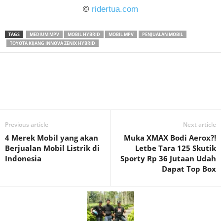
©
ridertua.com
TAGS
MEDIUM MPV
MOBIL HYBRID
MOBIL MPV
PENJUALAN MOBIL
TOYOTA KIJANG INNOVA ZENIX HYBRID
Previous article
Next article
4 Merek Mobil yang akan
Muka XMAX Bodi Aerox?!
Berjualan Mobil Listrik di
Letbe Tara 125 Skutik
Indonesia
Sporty Rp 36 Jutaan Udah
Dapat Top Box