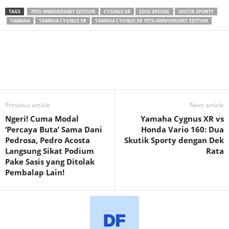
TAGS
70TH ANNIVERSARY EDITION
CYGNUS XR
EDISI SPESIAL
SKUTIK SPORTY
YAMAHA
YAMAHA CYGNUS XR
YAMAHA CYGNUS XR 70TH ANNIVERSARY EDITION
Previous article
Next article
Ngeri! Cuma Modal
Yamaha Cygnus XR vs
‘Percaya Buta’ Sama Dani
Honda Vario 160: Dua
Pedrosa, Pedro Acosta
Skutik Sporty dengan Dek
Langsung Sikat Podium
Rata
Pake Sasis yang Ditolak
Pembalap Lain!