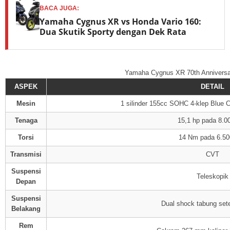
BACA JUGA:
Yamaha Cygnus XR vs Honda Vario 160:
Dua Skutik Sporty dengan Dek Rata
Yamaha Cygnus XR 70th Anniversar
ASPEK
DETAIL
Mesin
1 silinder 155cc SOHC 4-klep Blue C
Tenaga
15,1 hp pada 8.0
Torsi
14 Nm pada 6.50
Transmisi
CVT
Suspensi
Teleskopik
Depan
Suspensi
Dual shock tabung sete
Belakang
Rem