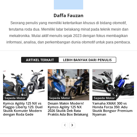
Daffa Fauzan
Seorang penulis yang memiliki ketertarikan khusus di bidang otomotif,
terutama roda dua. Memiliki latar belakang minat pada teknik mesin dan
mekatronika. Mulai aktif menulis sejak 2023 dengan fokus membagikan
informasi, analisa, dan perkembangan dunia otomotif untuk para pembaca.
ARTIKEL TERKAIT
LEBIH BANYAK DARI PENULIS
Sepeda Motor
Sepeda Motor
Sepeda Motor
Kymco Agility 125 NX vs
Desain Makin Modern!
Yamaha XMAX 300 vs
Piaggio Liberty 125: Duel
Kymco Agility 125 NX
Honda Forza 350: Adu
Skutik Komuter Modern
2026 Skutik Dek Rata
Skutik Bongsor Premium
dengan Roda Gede
Praktis Ada Box Belakang
Nyaman