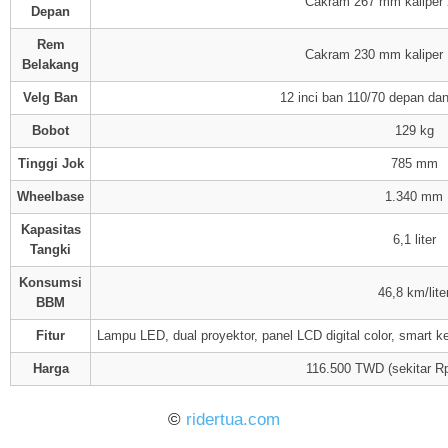
Cakram 267 mm kaliper 
Depan
Rem
Cakram 230 mm kaliper 
Belakang
Velg Ban
12 inci ban 110/70 depan da
Bobot
129 kg
Tinggi Jok
785 mm
Wheelbase
1.340 mm
Kapasitas
6,1 liter
Tangki
Konsumsi
46,8 km/lite
BBM
Fitur
Lampu LED, dual proyektor, panel LCD digital color, smart k
Harga
116.500 TWD (sekitar Rp
©
ridertua.com