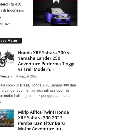
derol Rp 430
n di Indonesia,
…
st 2026
peda Motor
Honda XRE Sahara 300 vs
Yamaha Lander 250:
Adventure Performa Tinggi
vs Trail Modern...
 Fauzan
-
6 August 2026
Tua.com - Di Brasil, Honda XRE Sahara 300 dan
a Lander 250 menjadi dua pilihan favorit di
n motor trail ringan untuk penggunaan harian,
,...
Mirip Africa Twin! Honda
XRE Sahara 300 2027:
Pembaruan Fitur Baru
Motor Adventure Ini