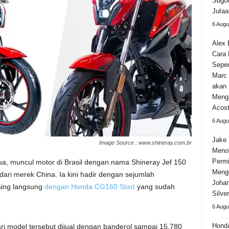
Sugom
Jutaa
6 Augu
Alex 
Cara
Seper
Marc 
akan 
Meng
Acos
6 Augu
Jake 
Image Source : www.shineray.com.br
Meno
Permi
ua, muncul motor di Brasil dengan nama Shineray Jef 150
Meng
ari merek China. Ia kini hadir dengan sejumlah
Johan
aing langsung
dengan Honda CG160 Start
yang sudah
Silve
6 Augu
Hond
ri model tersebut dijual dengan banderol sampai 15.780