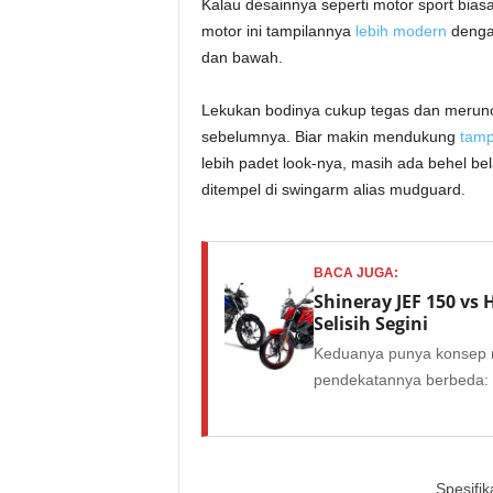
Kalau desainnya seperti motor sport biasa
motor ini tampilannya
lebih modern
dengan
dan bawah.
Lekukan bodinya cukup tegas dan merunci
sebelumnya. Biar makin mendukung
tamp
lebih padet look-nya, masih ada behel b
ditempel di swingarm alias mudguard.
BACA JUGA:
Shineray JEF 150 vs
Selisih Segini
Keduanya punya konsep m
pendekatannya berbeda
Spesifik