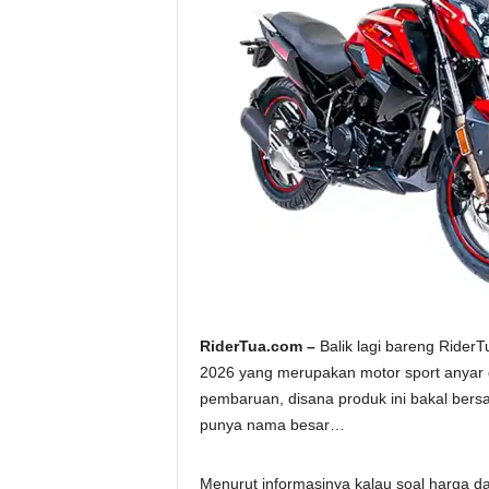
a
.
c
o
m
RiderTua.com –
Balik lagi bareng RiderT
2026 yang merupakan motor sport anyar d
pembaruan, disana produk ini bakal bers
punya nama besar…
Menurut informasinya kalau soal harga da