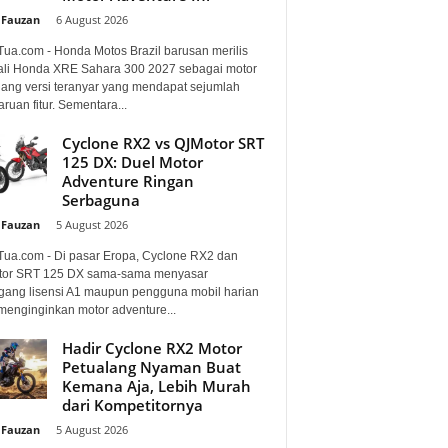
 Fauzan
-
6 August 2026
Tua.com - Honda Motos Brazil barusan merilis
li Honda XRE Sahara 300 2027 sebagai motor
lang versi teranyar yang mendapat sejumlah
uan fitur. Sementara...
Cyclone RX2 vs QJMotor SRT
125 DX: Duel Motor
Adventure Ringan
Serbaguna
 Fauzan
-
5 August 2026
Tua.com - Di pasar Eropa, Cyclone RX2 dan
or SRT 125 DX sama-sama menyasar
ang lisensi A1 maupun pengguna mobil harian
menginginkan motor adventure...
Hadir Cyclone RX2 Motor
Petualang Nyaman Buat
Kemana Aja, Lebih Murah
dari Kompetitornya
 Fauzan
-
5 August 2026