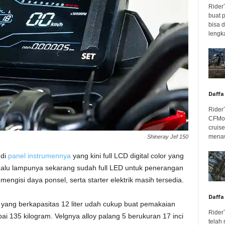
Rider
buat 
bisa 
lengka
Daffa
Rider
CFMot
cruis
menaw
Shineray Jef 150
 di
panel instrumennya
yang kini full LCD digital color yang
 Lalu lampunya sekarang sudah full LED untuk penerangan
engisi daya ponsel, serta starter elektrik masih tersedia.
Daffa
yang berkapasitas 12 liter udah cukup buat pemakaian
Rider
 135 kilogram. Velgnya alloy palang 5 berukuran 17 inci
telah