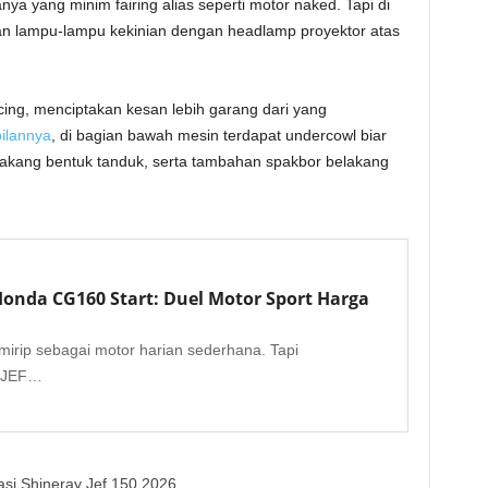
nya yang minim fairing alias seperti motor naked. Tapi di
 lampu-lampu kekinian dengan headlamp proyektor atas
ng, menciptakan kesan lebih garang dari yang
ilannya
, di bagian bawah mesin terdapat undercowl biar
elakang bentuk tanduk, serta tambahan spakbor belakang
 Honda CG160 Start: Duel Motor Sport Harga
irip sebagai motor harian sederhana. Tapi
: JEF…
asi Shineray Jef 150 2026