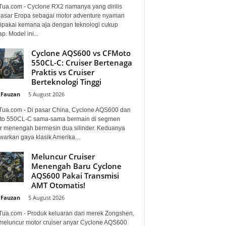
Tua.com - Cyclone RX2 namanya yang dirilis
pasar Eropa sebagai motor adventure nyaman
dipakai kemana aja dengan teknologi cukup
p. Model ini...
Cyclone AQS600 vs CFMoto
550CL-C: Cruiser Bertenaga
Praktis vs Cruiser
Berteknologi Tinggi
 Fauzan
-
5 August 2026
Tua.com - Di pasar China, Cyclone AQS600 dan
o 550CL-C sama-sama bermain di segmen
er menengah bermesin dua silinder. Keduanya
arkan gaya klasik Amerika...
Meluncur Cruiser
Menengah Baru Cyclone
AQS600 Pakai Transmisi
AMT Otomatis!
 Fauzan
-
5 August 2026
Tua.com - Produk keluaran dari merek Zongshen,
 meluncur motor cruiser anyar Cyclone AQS600