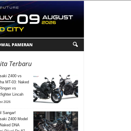
DWAL PAMERAN
ita Terbaru
aki Z400 vs
ha MT-03: Naked
Ringan vs
tfighter Lincah
st 2026
l Sangar!
saki Z400 Model
 Naked DNA