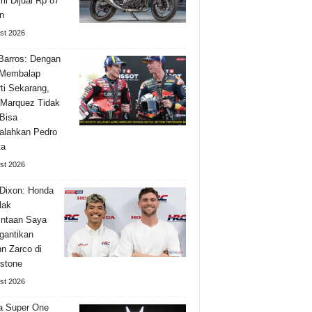
i Dijual Rp 87
n
st 2026
Barros: Dengan
 Membalap
ti Sekarang,
Marquez Tidak
Bisa
alahkan Pedro
ta
st 2026
Dixon: Honda
lak
ntaan Saya
gantikan
n Zarco di
rstone
st 2026
a Super One