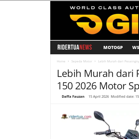
MOTOGP
WS
R
i
Home
Sepeda Motor
Lebih Murah dari Pesaingnya
Lebih Murah dari P
d
150 2026 Motor Sp
e
By
Daffa Fauzan
-
15 April 2026
Modified date: 15
r
T
u