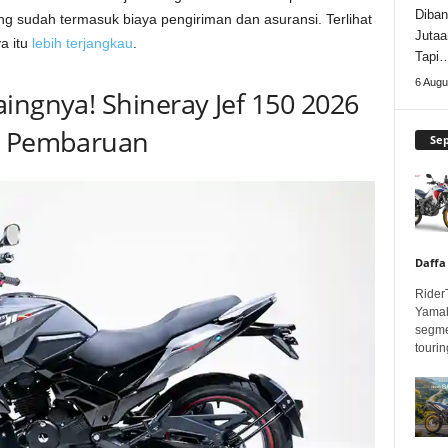
Diban
ang sudah termasuk biaya pengiriman dan asuransi. Terlihat
Jutaa
a itu
lebih terjangkau
.
Tapi
6 Augu
ingnya! Shineray Jef 150 2026
at Pembaruan
Se
Daffa
Rider
Yamah
segme
touring