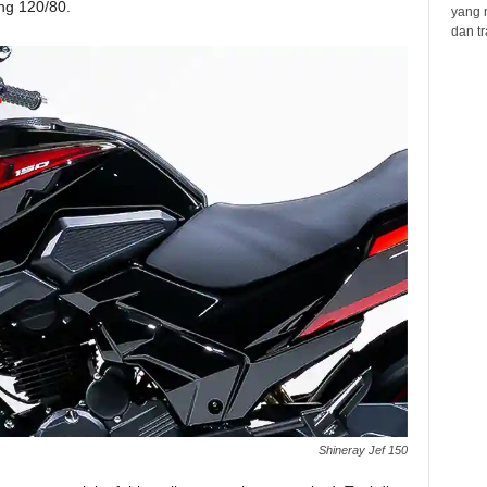
ng 120/80.
yang 
dan tr
Shineray Jef 150