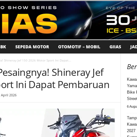
BK
SEPEDA MOTOR
OTOMOTIF – MOBIL
GIIAS
JA
! Shineray Jef 150 2026 Motor Sport Ini Dapat...
Ber
esaingnya! Shineray Jef
Kawas
ort Ini Dapat Pembaruan
Yama
Bike 
 April 2026
Stree
6 Augu
Tampi
Kawa
2027