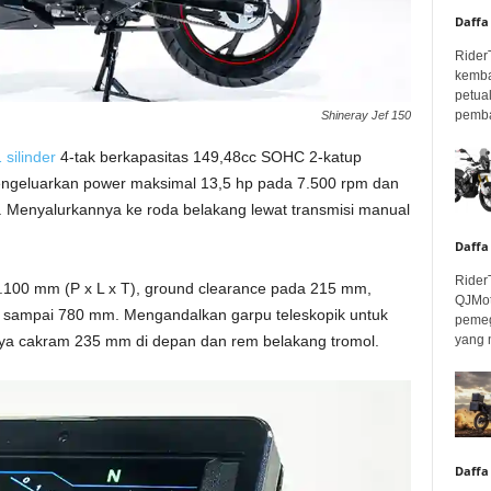
Daffa
Rider
kemba
petua
pembar
Shineray Jef 150
 silinder
4-tak berkapasitas 149,48cc SOHC 2-katup
ngeluarkan power maksimal 13,5 hp pada 7.500 rpm dan
 Menyalurkannya ke roda belakang lewat transmisi manual
Daffa
Rider
.100 mm (P x L x T), ground clearance pada 215 mm,
QJMot
ya sampai 780 mm. Mengandalkan garpu teleskopik untuk
pemeg
yang 
ya cakram 235 mm di depan dan rem belakang tromol.
Daffa