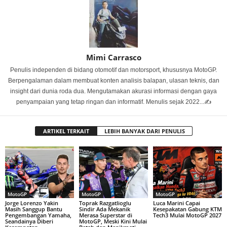
Mimi Carrasco
Penulis independen di bidang otomotif dan motorsport, khususnya MotoGP.
Berpengalaman dalam membuat konten analisis balapan, ulasan teknis, dan
insight dari dunia roda dua. Mengutamakan akurasi informasi dengan gaya
penyampaian yang tetap ringan dan informatif. Menulis sejak 2022...✍️
ARTIKEL TERKAIT
LEBIH BANYAK DARI PENULIS
MotoGP
MotoGP
MotoGP
Jorge Lorenzo Yakin
Toprak Razgatlioglu
Luca Marini Capai
Masih Sanggup Bantu
Sindir Ada Mekanik
Kesepakatan Gabung KTM
Pengembangan Yamaha,
Merasa Superstar di
Tech3 Mulai MotoGP 2027
Seandainya Diberi
MotoGP, Meski Kini Mulai