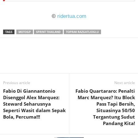
©
ridertua.com
TAGS
MOTOGP
SPRINT THAILAND
TOPRAK RAZGATLIOGLU
Previous article
Next article
Fabio Di Giannantonio
Fabio Quartararo: Penalti
Disenggol Alex Marquez:
Marc Marquez? Itu Block
Steward Seharusnya
Pass Tapi Bersih,
Seperti Wasit dalam Sepak
Situasinya 50/50
Bola, Percuma!!!
Tergantung Sudut
Pandang Kita!