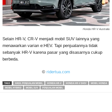
Honda HR-V Australia
Selain HR-V, CR-V menjadi mobil SUV lainnya yang
menawarkan varian e:HEV. Tapi penjualannya tidak
sebanyak HR-V karena pasar yang disasarnya cukup
berbeda.
©
ridertua.com
TAGS
HASIL PENJUALAN MOBIL
HONDA HR-V
HONDA HR-V EHEV
MOBIL HONDA
MOBIL HYBRID
MOBIL SUV
PENJUALAN MOBIL