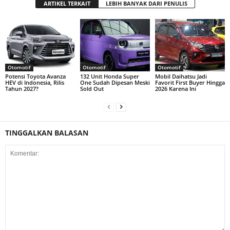
ARTIKEL TERKAIT
LEBIH BANYAK DARI PENULIS
Otomotif
Otomotif
Otomotif
Potensi Toyota Avanza
132 Unit Honda Super
Mobil Daihatsu Jadi
HEV di Indonesia, Rilis
One Sudah Dipesan Meski
Favorit First Buyer Hingga
Tahun 2027?
Sold Out
2026 Karena Ini
TINGGALKAN BALASAN