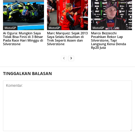
MotoGP
MotoGP
MotoGP
Ai Ogura: Mungkin Saya
Marc Marquez: Sejak 2013
Marco Bezzecchi
Tidak Bisa Finis di 3 Besar
Saya Selalu Kesulitan di
Pecahkan Rekor Lap
Pada Race Hari Minggu di
Trek Seperti Assen dan
Silverstone, Tapi
Silverstone
Silverstone
Langsung Kena Denda
Rp20 Juta
TINGGALKAN BALASAN