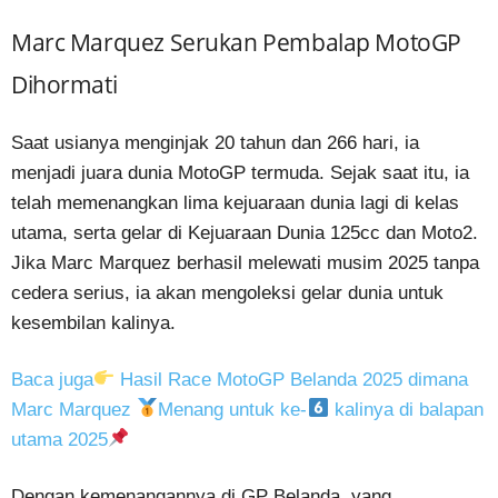
Marc Marquez Serukan Pembalap MotoGP
Dihormati
Saat usianya menginjak 20 tahun dan 266 hari, ia
menjadi juara dunia MotoGP termuda. Sejak saat itu, ia
telah memenangkan lima kejuaraan dunia lagi di kelas
utama, serta gelar di Kejuaraan Dunia 125cc dan Moto2.
Jika Marc Marquez berhasil melewati musim 2025 tanpa
cedera serius, ia akan mengoleksi gelar dunia untuk
kesembilan kalinya.
Baca juga
Hasil Race MotoGP Belanda 2025 dimana
Marc Marquez
Menang untuk ke-
kalinya di balapan
utama 2025
Dengan kemenangannya di GP Belanda, yang