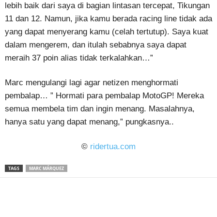
lebih baik dari saya di bagian lintasan tercepat, Tikungan
11 dan 12. Namun, jika kamu berada racing line tidak ada
yang dapat menyerang kamu (celah tertutup). Saya kuat
dalam mengerem, dan itulah sebabnya saya dapat
meraih 37 poin alias tidak terkalahkan…”
Marc mengulangi lagi agar netizen menghormati
pembalap… ” Hormati para pembalap MotoGP! Mereka
semua membela tim dan ingin menang. Masalahnya,
hanya satu yang dapat menang,” pungkasnya..
©
ridertua.com
TAGS
MARC MÁRQUEZ