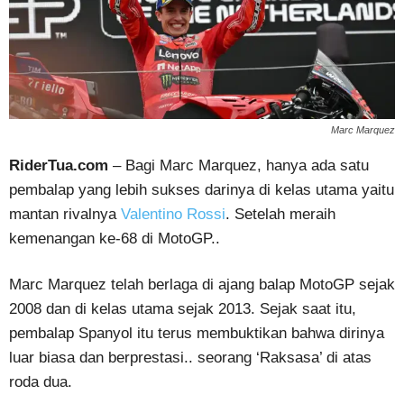
Marc Marquez
RiderTua.com
– Bagi Marc Marquez, hanya ada satu
pembalap yang lebih sukses darinya di kelas utama yaitu
mantan rivalnya
Valentino Rossi
. Setelah meraih
kemenangan ke-68 di MotoGP..
Marc Marquez telah berlaga di ajang balap MotoGP sejak
2008 dan di kelas utama sejak 2013. Sejak saat itu,
pembalap Spanyol itu terus membuktikan bahwa dirinya
luar biasa dan berprestasi.. seorang ‘Raksasa’ di atas
roda dua.