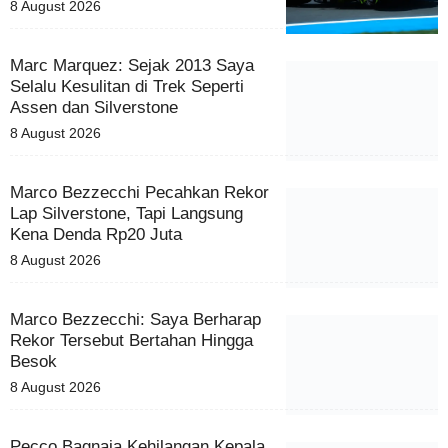
8 August 2026
Marc Marquez: Sejak 2013 Saya
Selalu Kesulitan di Trek Seperti
Assen dan Silverstone
8 August 2026
Marco Bezzecchi Pecahkan Rekor
Lap Silverstone, Tapi Langsung
Kena Denda Rp20 Juta
8 August 2026
Marco Bezzecchi: Saya Berharap
Rekor Tersebut Bertahan Hingga
Besok
8 August 2026
Pecco Bagnaia Kehilangan Kepala