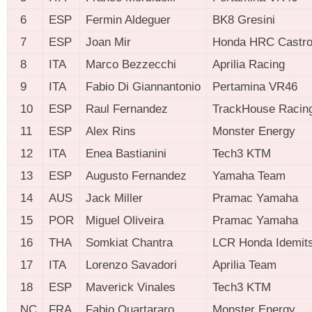
6
ESP
Fermin Aldeguer
BK8 Gresini
7
ESP
Joan Mir
Honda HRC Castro
8
ITA
Marco Bezzecchi
Aprilia Racing
9
ITA
Fabio Di Giannantonio
Pertamina VR46
10
ESP
Raul Fernandez
TrackHouse Racin
11
ESP
Alex Rins
Monster Energy
12
ITA
Enea Bastianini
Tech3 KTM
13
ESP
Augusto Fernandez
Yamaha Team
14
AUS
Jack Miller
Pramac Yamaha
15
POR
Miguel Oliveira
Pramac Yamaha
16
THA
Somkiat Chantra
LCR Honda Idemit
17
ITA
Lorenzo Savadori
Aprilia Team
18
ESP
Maverick Vinales
Tech3 KTM
NC
FRA
Fabio Quartararo
Monster Energy