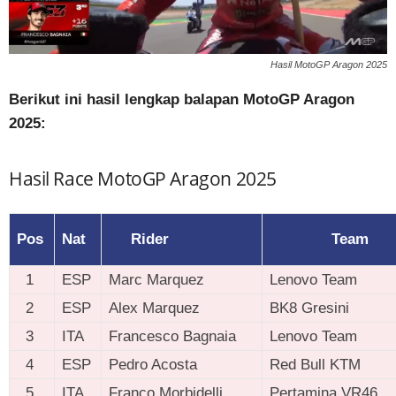
Hasil MotoGP Aragon 2025
Berikut ini hasil lengkap balapan MotoGP Aragon
2025:
Hasil Race MotoGP Aragon 2025
Pos
Nat
Rider
Team
1
ESP
Marc Marquez
Lenovo Team
2
ESP
Alex Marquez
BK8 Gresini
3
ITA
Francesco Bagnaia
Lenovo Team
4
ESP
Pedro Acosta
Red Bull KTM
5
ITA
Franco Morbidelli
Pertamina VR46