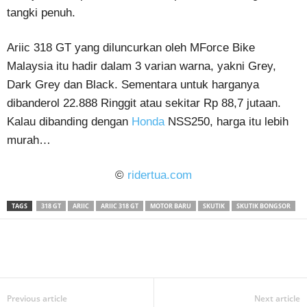
tangki penuh.
Ariic 318 GT yang diluncurkan oleh MForce Bike
Malaysia itu hadir dalam 3 varian warna, yakni Grey,
Dark Grey dan Black. Sementara untuk harganya
dibanderol 22.888 Ringgit atau sekitar Rp 88,7 jutaan.
Kalau dibanding dengan
Honda
NSS250, harga itu lebih
murah…
©
ridertua.com
TAGS
318 GT
ARIIC
ARIIC 318 GT
MOTOR BARU
SKUTIK
SKUTIK BONGSOR
Previous article
Next article