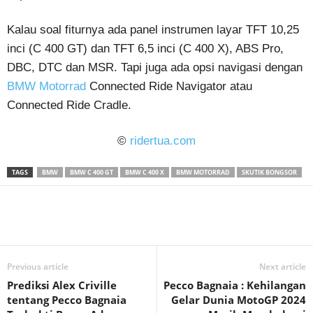
Kalau soal fiturnya ada panel instrumen layar TFT 10,25
inci (C 400 GT) dan TFT 6,5 inci (C 400 X), ABS Pro,
DBC, DTC dan MSR. Tapi juga ada opsi navigasi dengan
BMW Motorrad
Connected Ride Navigator atau
Connected Ride Cradle.
©
ridertua.com
TAGS
BMW
BMW C 400 GT
BMW C 400 X
BMW MOTORRAD
SKUTIK BONGSOR
Previous article
Next article
Prediksi Alex Criville
Pecco Bagnaia : Kehilangan
tentang Pecco Bagnaia
Gelar Dunia MotoGP 2024