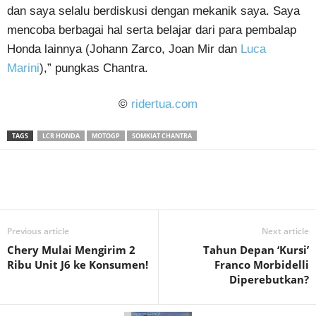
dan saya selalu berdiskusi dengan mekanik saya. Saya
mencoba berbagai hal serta belajar dari para pembalap
Honda lainnya (Johann Zarco, Joan Mir dan
Luca
Marini
),” pungkas Chantra.
©
ridertua.com
TAGS
LCR HONDA
MOTOGP
SOMKIAT CHANTRA
Previous article
Next article
Chery Mulai Mengirim 2
Tahun Depan ‘Kursi’
Ribu Unit J6 ke Konsumen!
Franco Morbidelli
Diperebutkan?