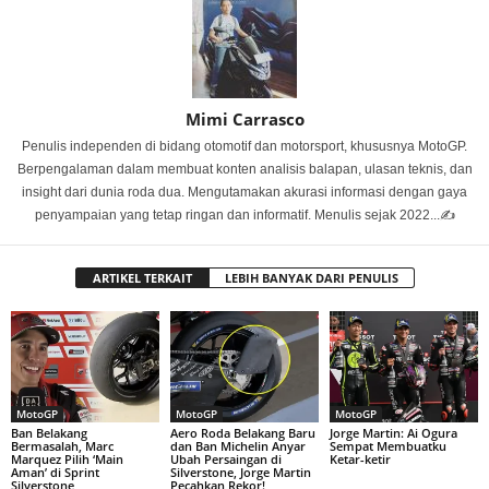
Mimi Carrasco
Penulis independen di bidang otomotif dan motorsport, khususnya MotoGP.
Berpengalaman dalam membuat konten analisis balapan, ulasan teknis, dan
insight dari dunia roda dua. Mengutamakan akurasi informasi dengan gaya
penyampaian yang tetap ringan dan informatif. Menulis sejak 2022...✍️
ARTIKEL TERKAIT
LEBIH BANYAK DARI PENULIS
MotoGP
MotoGP
MotoGP
Ban Belakang
Aero Roda Belakang Baru
Jorge Martin: Ai Ogura
Bermasalah, Marc
dan Ban Michelin Anyar
Sempat Membuatku
Marquez Pilih ‘Main
Ubah Persaingan di
Ketar-ketir
Aman’ di Sprint
Silverstone, Jorge Martin
Silverstone
Pecahkan Rekor!