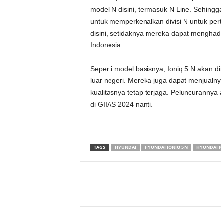
model N disini, termasuk N Line. Sehing
untuk memperkenalkan divisi N untuk pert
disini, setidaknya mereka dapat menghad
Indonesia.
Seperti model basisnya, Ioniq 5 N akan d
luar negeri. Mereka juga dapat menjualn
kualitasnya tetap terjaga. Peluncurannya
di GIIAS 2024 nanti.
TAGS
HYUNDAI
HYUNDAI IONIQ 5 N
HYUNDAI 