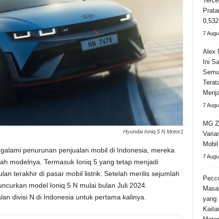
Terce
Prata
0,532
7 Augu
Alex 
Ini S
Semu
Terat
Menja
7 Augu
MG Z
Hyundai Ioniq 5 N Motor1
Varia
Mobi
alami penurunan penjualan mobil di Indonesia, mereka
7 Augu
lah modelnya. Termasuk Ioniq 5 yang tetap menjadi
 terakhir di pasar mobil listrik. Setelah merilis sejumlah
Pecco
uncurkan model Ioniq 5 N mulai bulan Juli 2024.
Masa
an divisi N di Indonesia untuk pertama kalinya.
yang 
Kaita