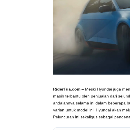
a
.
c
o
m
RiderTua.com
– Meski Hyundai juga meng
masih terbantu oleh penjualan dari sejum
andalannya selama ini dalam beberapa bulan
varian untuk model ini, Hyundai akan mel
Peluncuran ini sekaligus sebagai pengenal