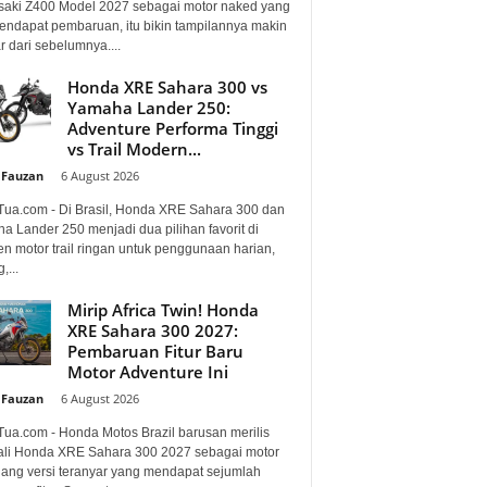
aki Z400 Model 2027 sebagai motor naked yang
mendapat pembaruan, itu bikin tampilannya makin
 dari sebelumnya....
Honda XRE Sahara 300 vs
Yamaha Lander 250:
Adventure Performa Tinggi
vs Trail Modern...
 Fauzan
-
6 August 2026
Tua.com - Di Brasil, Honda XRE Sahara 300 dan
a Lander 250 menjadi dua pilihan favorit di
n motor trail ringan untuk penggunaan harian,
,...
Mirip Africa Twin! Honda
XRE Sahara 300 2027:
Pembaruan Fitur Baru
Motor Adventure Ini
 Fauzan
-
6 August 2026
Tua.com - Honda Motos Brazil barusan merilis
li Honda XRE Sahara 300 2027 sebagai motor
lang versi teranyar yang mendapat sejumlah