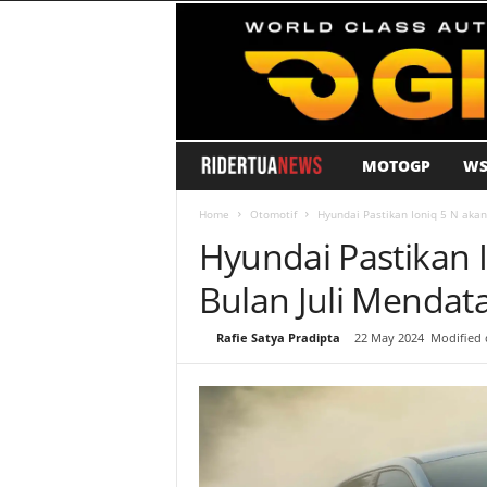
MOTOGP
WS
R
i
Home
Otomotif
Hyundai Pastikan Ioniq 5 N akan 
Hyundai Pastikan I
d
Bulan Juli Mendat
e
By
Rafie Satya Pradipta
-
22 May 2024
Modified 
r
T
u