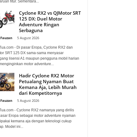
uan fitur. Sementara...
Cyclone RX2 vs QJMotor SRT
125 DX: Duel Motor
Adventure Ringan
Serbaguna
 Fauzan
-
5 August 2026
Tua.com - Di pasar Eropa, Cyclone RX2 dan
or SRT 125 DX sama-sama menyasar
ang lisensi A1 maupun pengguna mobil harian
menginginkan motor adventure...
Hadir Cyclone RX2 Motor
Petualang Nyaman Buat
Kemana Aja, Lebih Murah
dari Kompetitornya
 Fauzan
-
5 August 2026
Tua.com - Cyclone RX2 namanya yang dirilis
pasar Eropa sebagai motor adventure nyaman
dipakai kemana aja dengan teknologi cukup
p. Model ini...