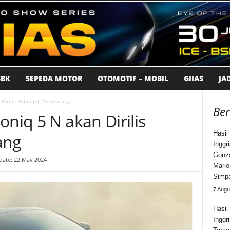
BK
SEPEDA MOTOR
OTOMOTIF – MOBIL
GIIAS
JA
Dirilis Bulan Juli Mendatang
Ber
oniq 5 N akan Dirilis
Hasil
ang
Inggr
Gonza
date: 22 May 2024
Mario
Simpa
7 Augu
Hasil
Inggr