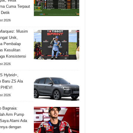
pat, Veda
ma Cuma Terpaut
 Detik
st 2026
Marquez: Musim
angat Unik,
a Pembalap
as Kesulitan
ga Konsistensi
st 2026
S Hybrid+,
n Baru ZS Ala
l PHEV!
st 2026
 Bagnaia:
lah Arm Pump
Saya Alami Ada
nnya dengan