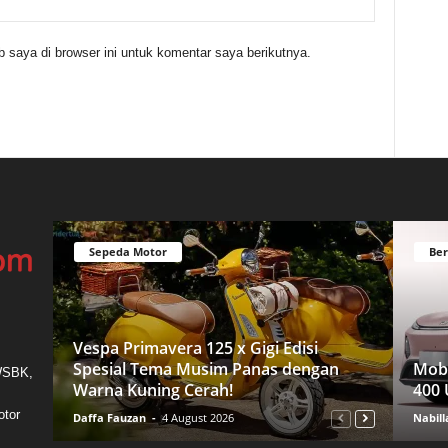
 saya di browser ini untuk komentar saya berikutnya.
Sepeda Motor
Ber
Vespa Primavera 125 x Gigi Edisi
Spesial Tema Musim Panas dengan
Mobi
 WSBK,
Warna Kuning Cerah!
400 
otor
Daffa Fauzan
-
4 August 2026
Nabill