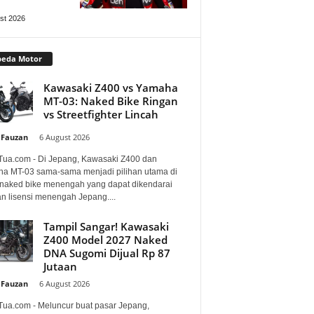
st 2026
peda Motor
Kawasaki Z400 vs Yamaha
MT-03: Naked Bike Ringan
vs Streetfighter Lincah
 Fauzan
-
6 August 2026
Tua.com - Di Jepang, Kawasaki Z400 dan
a MT-03 sama-sama menjadi pilihan utama di
 naked bike menengah yang dapat dikendarai
n lisensi menengah Jepang....
Tampil Sangar! Kawasaki
Z400 Model 2027 Naked
DNA Sugomi Dijual Rp 87
Jutaan
 Fauzan
-
6 August 2026
Tua.com - Meluncur buat pasar Jepang,