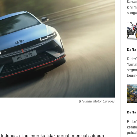
Kawas
kini 
sangar
Daffa
Rider
Yamah
segme
touring
(Hyundai Motor Europe)
Daffa
Rider
kemba
petua
 Indonesia, tapi mereka tidak pernah menjual satupun