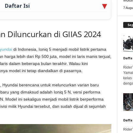
Motor
Daftar Isi
7 Augu
Se
n Diluncurkan di GIIAS 2024
yundai
di Indonesia, Ioniq 5 menjadi mobil listrik pertama
an harga lebih dari Rp 500 juta, model ini laris manis terjual,
Daffa
aris dalam beberapa bulan terakhir. Walau kini
Rider
nya model ini tetap diandalkan di pasarnya.
Yamah
kelas
denga
ni, Hyundai berencana untuk meluncurkan varian baru
 baru yang dimaksud adalah Ioniq 5 N, versi performa
 N. Model ini sekaligus menjadi mobil listrik berperforma
isi milik Hyundai tersebut, dan sudah dijual di sejumlah
Daffa
Rider