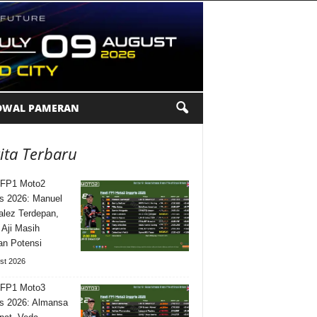
DWAL PAMERAN
ita Terbaru
 FP1 Moto2
is 2026: Manuel
lez Terdepan,
 Aji Masih
n Potensi
st 2026
 FP1 Moto3
is 2026: Almansa