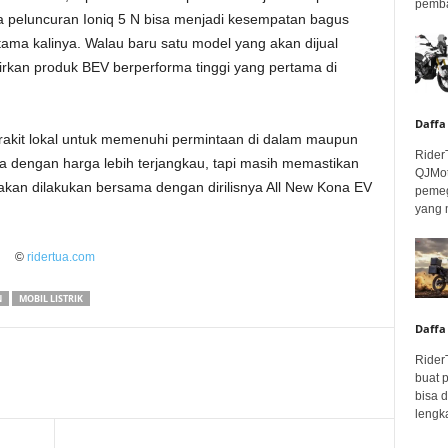
pembar
ga peluncuran Ioniq 5 N bisa menjadi kesempatan bagus
ama kalinya. Walau baru satu model yang akan dijual
irkan produk BEV berperforma tinggi yang pertama di
Daffa
irakit lokal untuk memenuhi permintaan di dalam maupun
Rider
ya dengan harga lebih terjangkau, tapi masih memastikan
QJMot
 akan dilakukan bersama dengan dirilisnya All New Kona EV
pemeg
yang 
©
ridertua.com
N
MOBIL LISTRIK
Daffa
Rider
buat 
bisa 
lengka