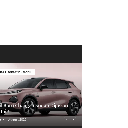
ita Otomotif - Mobil
l Baru Changan Sudah Dipesan
Unit!
a
-
4 August 2026