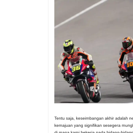
Tentu saja, keseimbangan akhir adalah 
kemajuan yang signifikan sesegera mung
di mana kami bekerja pada bidang-bidang