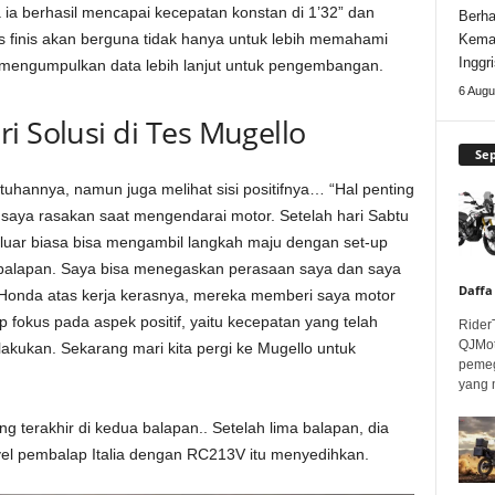
ia berhasil mencapai kecepatan konstan di 1’32” dan
Berha
s finis akan berguna tidak hanya untuk lebih memahami
Kema
Inggri
uk mengumpulkan data lebih lanjut untuk pengembangan.
6 Augu
i Solusi di Tes Mugello
Se
tuhannya, namun juga melihat sisi positifnya… “Hal penting
 saya rasakan saat mengendarai motor. Setelah hari Sabtu
luar biasa bisa mengambil langkah maju dengan set-up
 balapan. Saya bisa menegaskan perasaan saya dan saya
Daffa
 Honda atas kerja kerasnya, mereka memberi saya motor
 fokus pada aspek positif, yaitu kecepatan yang telah
Rider
QJMot
akukan. Sekarang mari kita pergi ke Mugello untuk
pemeg
yang 
ang terakhir di kedua balapan.. Setelah lima balapan, dia
vel pembalap Italia dengan RC213V itu menyedihkan.