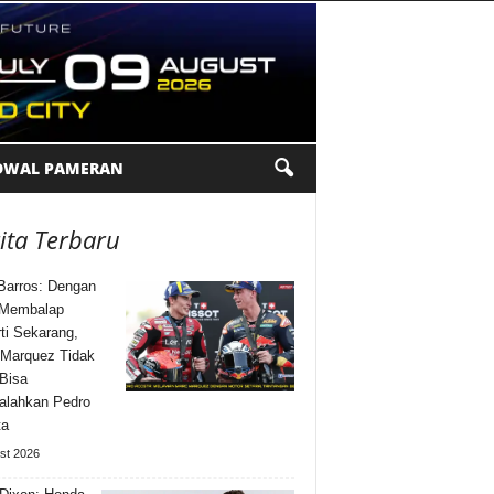
DWAL PAMERAN
ita Terbaru
Barros: Dengan
 Membalap
ti Sekarang,
Marquez Tidak
Bisa
alahkan Pedro
ta
st 2026