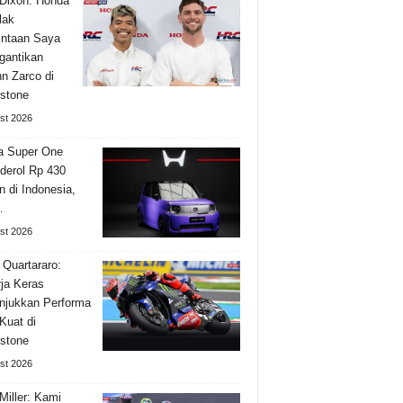
Dixon: Honda
lak
ntaan Saya
gantikan
n Zarco di
rstone
st 2026
a Super One
derol Rp 430
n di Indonesia,
…
st 2026
 Quartararo:
ja Keras
jukkan Performa
Kuat di
rstone
st 2026
Miller: Kami