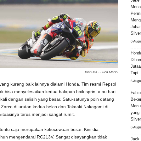
Jake 
Meno
Permi
Meng
Johan
Silve
6 Augu
Hond
Diban
Jutaa
Joan Mir - Luca Marini
Tapi
6 Augu
yang kurang baik lainnya dialami Honda. Tim resmi Repsol
ak bisa menyelesaikan kedua balapan baik sprint atau hari
Fabio
 kali dengan selisih yang besar. Satu-satunya poin datang
Beker
Menun
Zarco di urutan kedua belas dan Takaaki Nakagami di
yang 
ituasinya terus menjadi sangat rumit.
Silve
6 Augu
 tentu saja merupakan kekecewaan besar. Kini dia
ahun mengendarai RC213V. Sangat disayangkan tidak
Jack 