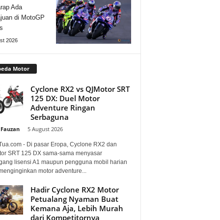
rap Ada
juan di MotoGP
s
st 2026
peda Motor
Cyclone RX2 vs QJMotor SRT
125 DX: Duel Motor
Adventure Ringan
Serbaguna
 Fauzan
-
5 August 2026
Tua.com - Di pasar Eropa, Cyclone RX2 dan
or SRT 125 DX sama-sama menyasar
ang lisensi A1 maupun pengguna mobil harian
menginginkan motor adventure...
Hadir Cyclone RX2 Motor
Petualang Nyaman Buat
Kemana Aja, Lebih Murah
dari Kompetitornya