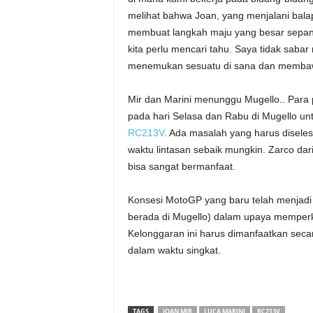
melihat bahwa Joan, yang menjalani bal
membuat langkah maju yang besar sepanja
kita perlu mencari tahu. Saya tidak saba
menemukan sesuatu di sana dan membaw
Mir dan Marini menunggu Mugello.. Para 
pada hari Selasa dan Rabu di Mugello u
RC213V
. Ada masalah yang harus disel
waktu lintasan sebaik mungkin. Zarco dar
bisa sangat bermanfaat.
Konsesi MotoGP yang baru telah menjadi
berada di Mugello) dalam upaya memperkec
Kelonggaran ini harus dimanfaatkan seca
dalam waktu singkat.
TAGS
JOAN MIR
LUCA MARINI
RC213V