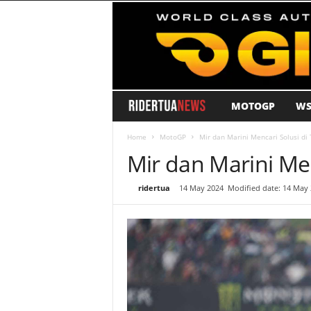
MOTOGP
WS
R
i
Home
MotoGP
Mir dan Marini Mencari Solusi di
Mir dan Marini Men
d
By
ridertua
-
14 May 2024
Modified date: 14 May
e
r
T
u