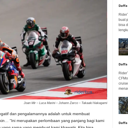
Daffa
Rider
buat 
bisa 
lengka
Daffa
Rider
CFMot
cruis
menaw
Joan Mir – Luca Marini – Johann Zarco – Takaaki Nakagami
negatif dan pengalamannya adalah untuk membuat
kin… “Ini merupakan perlombaan yang panjang bagi kami
Daffa
 yang sama yang membuat kami khawatir. Kita bisa