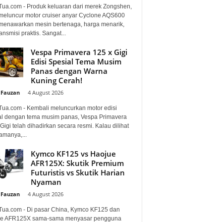
Tua.com - Produk keluaran dari merek Zongshen,
 meluncur motor cruiser anyar Cyclone AQS600
menawarkan mesin bertenaga, harga menarik,
ansmisi praktis. Sangat...
Vespa Primavera 125 x Gigi
Edisi Spesial Tema Musim
Panas dengan Warna
Kuning Cerah!
 Fauzan
-
4 August 2026
Tua.com - Kembali meluncurkan motor edisi
al dengan tema musim panas, Vespa Primavera
Gigi telah dihadirkan secara resmi. Kalau dilihat
amanya,...
Kymco KF125 vs Haojue
AFR125X: Skutik Premium
Futuristis vs Skutik Harian
Nyaman
 Fauzan
-
4 August 2026
Tua.com - Di pasar China, Kymco KF125 dan
e AFR125X sama-sama menyasar pengguna