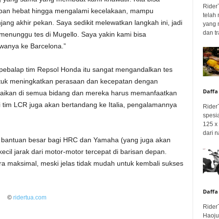
Rider
apan hebat hingga mengalami kecelakaan, mampu
telah
ng akhir pekan. Saya sedikit melewatkan langkah ini, jadi
yang 
dan tr
r menunggu tes di Mugello. Saya yakin kami bisa
anya ke Barcelona.”
pebalap tim Repsol Honda itu sangat mengandalkan tes
ntuk meningkatkan perasaan dan kecepatan dengan
Daffa
esaikan di semua bidang dan mereka harus memanfaatkan
i tim LCR juga akan bertandang ke Italia, pengalamannya
Rider
spesi
125 x 
dari n
 bantuan besar bagi HRC dan Yamaha (yang juga akan
il jarak dari motor-motor tercepat di barisan depan.
ra maksimal, meski jelas tidak mudah untuk kembali sukses
Daffa
©
ridertua.com
Rider
Haoju