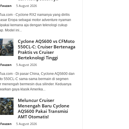
 Fauzan
-
5 August 2026
Tua.com - Cyclone RX2 namanya yang dirilis
pasar Eropa sebagai motor adventure nyaman
dipakai kemana aja dengan teknologi cukup
p. Model ini...
Cyclone AQS600 vs CFMoto
550CL-C: Cruiser Bertenaga
Praktis vs Cruiser
Berteknologi Tinggi
 Fauzan
-
5 August 2026
Tua.com - Di pasar China, Cyclone AQS600 dan
o 550CL-C sama-sama bermain di segmen
er menengah bermesin dua silinder. Keduanya
arkan gaya klasik Amerika...
Meluncur Cruiser
Menengah Baru Cyclone
AQS600 Pakai Transmisi
AMT Otomatis!
 Fauzan
-
5 August 2026