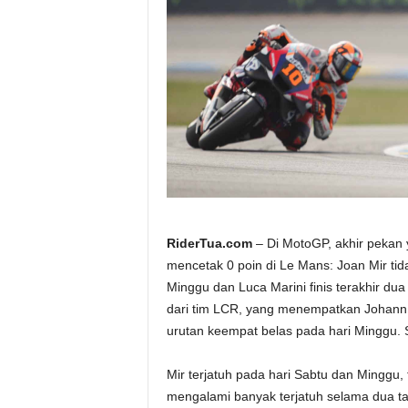
a
.
c
o
m
RiderTua.com
– Di MotoGP, akhir pekan 
mencetak 0 poin di Le Mans: Joan Mir tid
Minggu dan Luca Marini finis terakhir dua
dari tim LCR, yang menempatkan Johann 
urutan keempat belas pada hari Minggu. S
Mir terjatuh pada hari Sabtu dan Minggu,
mengalami banyak terjatuh selama dua t