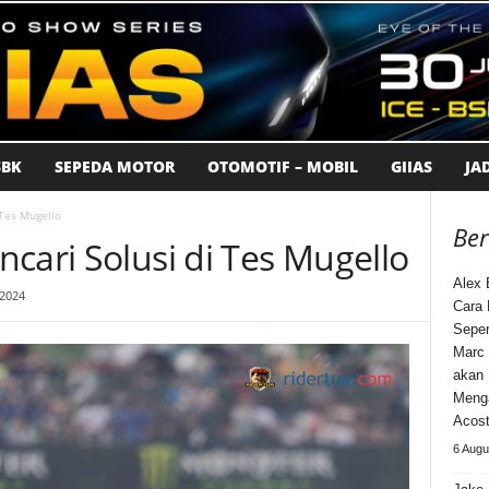
BK
SEPEDA MOTOR
OTOMOTIF – MOBIL
GIIAS
JA
 Tes Mugello
Ber
cari Solusi di Tes Mugello
Alex 
 2024
Cara
Seper
Marc 
akan 
Meng
Acos
6 Augu