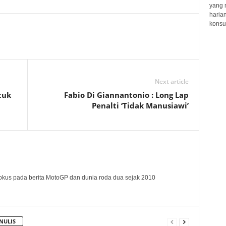
yang 
haria
konsum
Next article
tuk
Fabio Di Giannantonio : Long Lap
Penalti ‘Tidak Manusiawi’
okus pada berita MotoGP dan dunia roda dua sejak 2010
NULIS