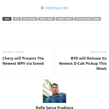
©
ridertua.com
TAGS
BYD
BYD SHARK
MOBIL BARU
MOBIL PIKAP
PIKAP DOUBLE CABIN
Previous article
Next article
Chery will Present The
BYD will Release Its
Newest MPV via Exeed
Newest D-Cab Pickup This
Week
Rafie Satya Pradipta