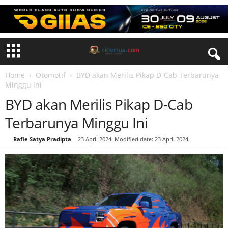
Home
Otomotif
BYD akan Merilis Pikap D-Cab Terbarunya
Minggu Ini
BYD akan Merilis Pikap D-Cab
Terbarunya Minggu Ini
By
Rafie Satya Pradipta
-
23 April 2024
Modified date: 23 April 2024