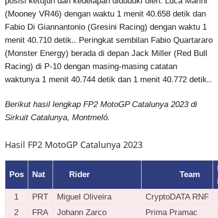
posisi ketujuh dan kedelapan diduduki oleh: Luca Marini
(Mooney VR46) dengan waktu 1 menit 40.658 detik dan
Fabio Di Giannantonio (Gresini Racing) dengan waktu 1
menit 40.710 detik.. Peringkat sembilan Fabio Quartararo
(Monster Energy) berada di depan Jack Miller (Red Bull
Racing) di P-10 dengan masing-masing catatan
waktunya 1 menit 40.744 detik dan 1 menit 40.772 detik..
Berikut hasil lengkap FP2 MotoGP Catalunya 2023 di
Sirkuit Catalunya, Montmeló.
Hasil FP2 MotoGP Catalunya 2023
Pos
Nat
Rider
Team
1
PRT
Miguel Oliveira
CryptoDATA RNF
2
FRA
Johann Zarco
Prima Pramac