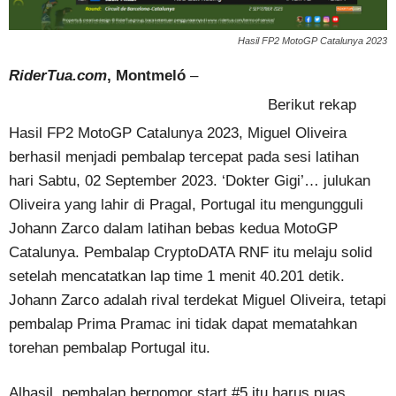
Hasil FP2 MotoGP Catalunya 2023
RiderTua.com
, Montmeló
–
Hasil FP2 MotoGP Catalunya 2023…
Berikut rekap
Hasil FP2 MotoGP Catalunya 2023, Miguel Oliveira
berhasil menjadi pembalap tercepat pada sesi latihan
hari Sabtu, 02 September 2023. ‘Dokter Gigi’… julukan
Oliveira yang lahir di Pragal, Portugal itu mengungguli
Johann Zarco dalam latihan bebas kedua MotoGP
Catalunya. Pembalap CryptoDATA RNF itu melaju solid
setelah mencatatkan lap time 1 menit 40.201 detik.
Johann Zarco adalah rival terdekat Miguel Oliveira, tetapi
pembalap Prima Pramac ini tidak dapat mematahkan
torehan pembalap Portugal itu.
Alhasil, pembalap bernomor start #5 itu harus puas