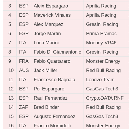
3
ESP
Aleix Espargaro
Aprilia Racing
4
ESP
Maverick Vinales
Aprilia Racing
5
ESP
Alex Marquez
Gresini Racing
6
ESP
Jorge Martin
Prima Pramac
7
ITA
Luca Marini
Mooney VR46
8
ITA
Fabio Di Giannantonio
Gresini Racing
9
FRA
Fabio Quartararo
Monster Energy
10
AUS
Jack Miller
Red Bull Racing
11
ITA
Francesco Bagnaia
Lenovo Team
12
ESP
Pol Espargaro
GasGas Tech3
13
ESP
Raul Fernandez
CryptoDATA RNF
14
ZAF
Brad Binder
Red Bull Racing
15
ESP
Augusto Fernandez
GasGas Tech3
16
ITA
Franco Morbidelli
Monster Energy