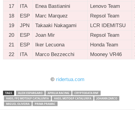
17
ITA
Enea Bastianini
Lenovo Team
18
ESP
Marc Marquez
Repsol Team
19
JPN
Takaaki Nakagami
LCR IDEMITSU
20
ESP
Joan Mir
Repsol Team
21
ESP
Iker Lecuona
Honda Team
22
ITA
Marco Bezzecchi
Mooney VR46
ridertua.com
©
ridertua.com
TAGS
ALEIX ESPARGARO
APRILIA RACING
CRYPTODATA RNF
HASIL FP2 MOTOGP CATALUNYA
HASIL MOTOGP CATALUNYA
JOHANN ZARCO
MIGUEL OLIVEIRA
PRIMA PRAMAC