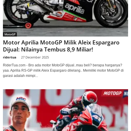
MotoGP
Motor Aprilia MotoGP Milik Aleix Espargaro
Dijual: Nilainya Tembus 8,9 Miliar!
ridertua
-
27 December 2025
RiderTua.com - Bro ada motor MotoGP dijual..mau beli? berapa harganya?
yaa. Aprilia RS-GP milik Aleix Espargaro dilelang.. Memiliki motor MotoGP di
garasi adalah mimpi...