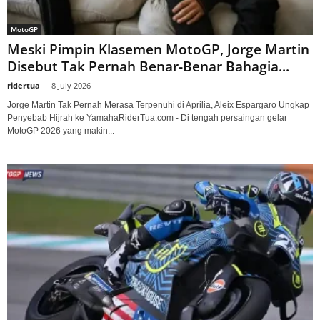
MotoGP
Meski Pimpin Klasemen MotoGP, Jorge Martin
Disebut Tak Pernah Benar-Benar Bahagia...
ridertua
-
8 July 2026
Jorge Martin Tak Pernah Merasa Terpenuhi di Aprilia, Aleix Espargaro Ungkap
Penyebab Hijrah ke YamahaRiderTua.com - Di tengah persaingan gelar
MotoGP 2026 yang makin...