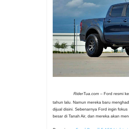
a
.
c
o
m
FORD
RiderTua.com
– Ford resmi ke
tahun lalu. Namun mereka baru menghadi
dijual disini. Sebenarnya Ford ingin foku
besar di Tanah Air, dan mereka akan men