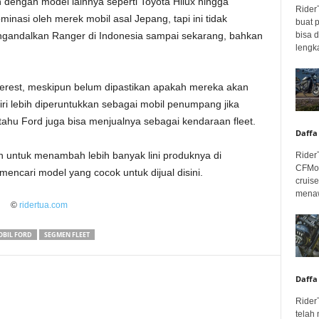
dengan model lainnya seperti Toyota Hilux hingga
Rider
minasi oleh merek mobil asal Jepang, tapi ini tidak
buat 
bisa 
gandalkan Ranger di Indonesia sampai sekarang, bahkan
lengka
.
verest, meskipun belum dipastikan apakah mereka akan
iri lebih diperuntukkan sebagai mobil penumpang jika
tahu Ford juga bisa menjualnya sebagai kendaraan fleet.
Daffa
 untuk menambah lebih banyak lini produknya di
Rider
CFMot
 mencari model yang cocok untuk dijual disini.
cruis
menaw
©
ridertua.com
BIL FORD
SEGMEN FLEET
Daffa
Rider
telah