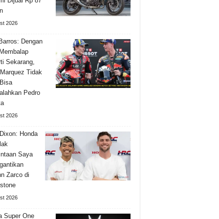
i Dijual Rp 87
n
st 2026
Barros: Dengan
 Membalap
ti Sekarang,
Marquez Tidak
Bisa
alahkan Pedro
ta
st 2026
Dixon: Honda
lak
ntaan Saya
gantikan
n Zarco di
rstone
st 2026
a Super One