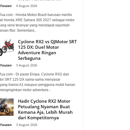
 Fauzan
-
6 August 2026
Tua.com - Honda Motos Brazil barusan merilis
li Honda XRE Sahara 300 2027 sebagai motor
lang versi teranyar yang mendapat sejumlah
uan fitur. Sementara...
Cyclone RX2 vs QJMotor SRT
125 DX: Duel Motor
Adventure Ringan
Serbaguna
 Fauzan
-
5 August 2026
Tua.com - Di pasar Eropa, Cyclone RX2 dan
or SRT 125 DX sama-sama menyasar
ang lisensi A1 maupun pengguna mobil harian
menginginkan motor adventure...
Hadir Cyclone RX2 Motor
Petualang Nyaman Buat
Kemana Aja, Lebih Murah
dari Kompetitornya
 Fauzan
-
5 August 2026