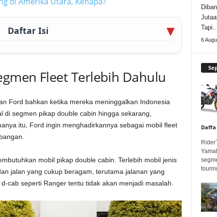
ing di Amerika Utara, Kenapa?
Diban
Jutaa
Tapi
Daftar Isi
6 Augu
Se
Segmen Fleet Terlebih Dahulu
an Ford bahkan ketika mereka meninggalkan Indonesia
ual di segmen pikap double cabin hingga sekarang,
anya itu, Ford ingin menghadirkannya sebagai mobil fleet
Daffa
bangan.
Rider
Yamah
mbutuhkan mobil pikap double cabin. Terlebih mobil jenis
segme
touring
an jalan yang cukup beragam, terutama jalanan yang
-cab seperti Ranger tentu tidak akan menjadi masalah.