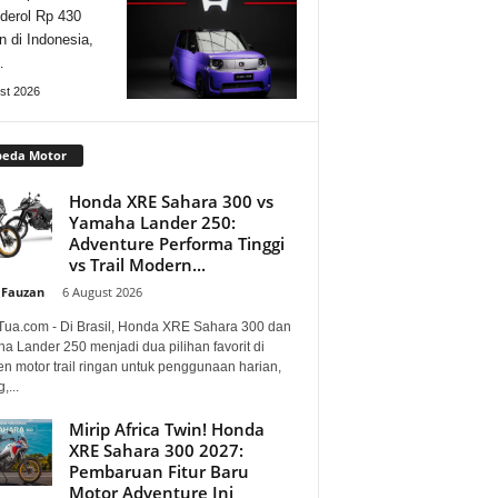
derol Rp 430
n di Indonesia,
…
st 2026
peda Motor
Honda XRE Sahara 300 vs
Yamaha Lander 250:
Adventure Performa Tinggi
vs Trail Modern...
 Fauzan
-
6 August 2026
Tua.com - Di Brasil, Honda XRE Sahara 300 dan
a Lander 250 menjadi dua pilihan favorit di
n motor trail ringan untuk penggunaan harian,
,...
Mirip Africa Twin! Honda
XRE Sahara 300 2027:
Pembaruan Fitur Baru
Motor Adventure Ini