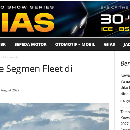
BK
SEPEDA MOTOR
OTOMOTIF – MOBIL
GIIAS
JA
 di Indonesia
Ber
e Segmen Fleet di
Kawas
Yama
Bike 
7 August 2022
Stree
6 Augu
Tampi
Kawa
2027