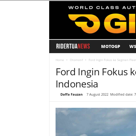
MOTOGP
WS
R
i
Home
Otomotif
Ford Ingin Fokus ke Segmen Fleet
Ford Ingin Fokus k
d
Indonesia
e
By
Daffa Fauzan
-
7 August 2022
Modified date: 
r
T
u