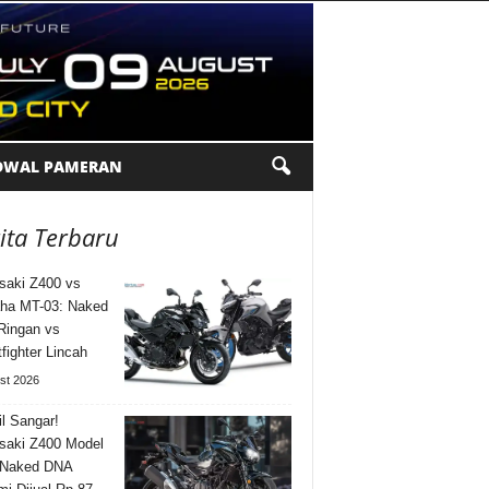
DWAL PAMERAN
ita Terbaru
aki Z400 vs
ha MT-03: Naked
Ringan vs
tfighter Lincah
st 2026
l Sangar!
saki Z400 Model
 Naked DNA