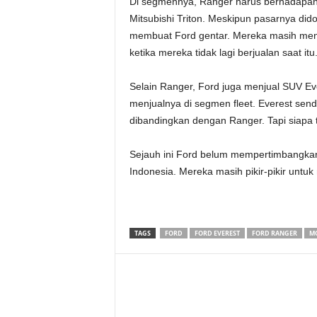
Di segmennya, Ranger harus berhadapan 
Mitsubishi Triton. Meskipun pasarnya dido
membuat Ford gentar. Mereka masih men
ketika mereka tidak lagi berjualan saat itu
Selain Ranger, Ford juga menjual SUV E
menjualnya di segmen fleet. Everest send
dibandingkan dengan Ranger. Tapi siapa 
Sejauh ini Ford belum mempertimbangkan
Indonesia. Mereka masih pikir-pikir untuk
TAGS
FORD
FORD EVEREST
FORD RANGER
MO