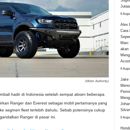
Sugom
Jutaa
6 Augu
Alex 
Cara
Seper
Marc 
akan 
Meng
Acos
6 Augu
Jake 
(Motor Authority)
Meno
Permi
mbali hadir di Indonesia setelah sempat absen beberapa
Meng
rkan Ranger dan Everest sebagai mobil pertamanya yang
Johan
s ke segmen fleet terlebih dahulu. Sebab potensinya cukup
Silve
gandalkan Ranger di pasar ini.
6 Augu
Hond