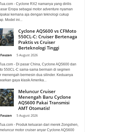
Tua.com - Cyclone RX2 namanya yang dirilis
pasar Eropa sebagai motor adventure nyaman
dipakai kemana aja dengan teknologi cukup
p. Model ini...
Cyclone AQS600 vs CFMoto
550CL-C: Cruiser Bertenaga
Praktis vs Cruiser
Berteknologi Tinggi
 Fauzan
-
5 August 2026
Tua.com - Di pasar China, Cyclone AQS600 dan
o 550CL-C sama-sama bermain di segmen
er menengah bermesin dua silinder. Keduanya
arkan gaya klasik Amerika...
Meluncur Cruiser
Menengah Baru Cyclone
AQS600 Pakai Transmisi
AMT Otomatis!
 Fauzan
-
5 August 2026
Tua.com - Produk keluaran dari merek Zongshen,
 meluncur motor cruiser anyar Cyclone AQS600