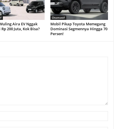
f
Otomotif
Wuling Aira EV Nggak
Mobil Pikap Toyota Memegang
Rp 200 Juta, Kok Bisa?
Dominasi Segmennya Hingga 70
Persen!