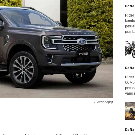
Daffa
Rider
kemba
petua
pembar
Daffa
Rider
QJMot
pemeg
yang 
(Carscoops)
Daffa