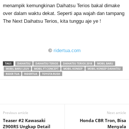
menampik kemungkinan Daihatsu Terios bakal dimake
over dalam waktu dekat. Seperti apa wajah dan tampang
The Next Daihatsu Terios, kita tunggu aje ye !
©
ridertua.com
TAGS
DAIHATSU
DAIHATSU TERIOS
DAIHATSU TERIOS 2018
MOBIL BARU
MOBIL BARU LSUV
MOBIL FT CONCEPT
MOBIL KONSEP
MOBIL KONSEP DAIHATSU
RIDER TUA
RIDERTUA
TOYOTA RUSH
Previous article
Next article
Teaser #2 Kawasaki
Honda CBR Tron, Bisa
Z900RS Ungkap Detail
Menyala