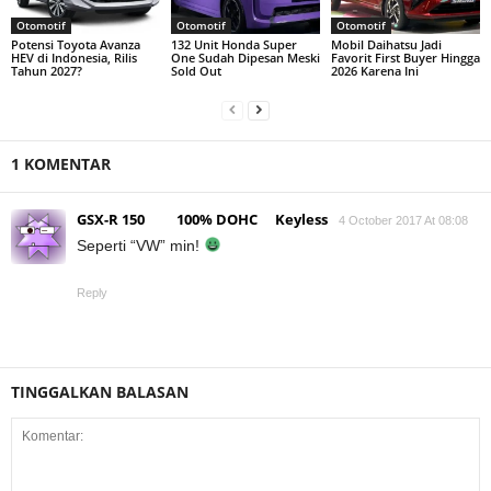
Otomotif
Otomotif
Otomotif
Potensi Toyota Avanza
132 Unit Honda Super
Mobil Daihatsu Jadi
HEV di Indonesia, Rilis
One Sudah Dipesan Meski
Favorit First Buyer Hingga
Tahun 2027?
Sold Out
2026 Karena Ini
1 KOMENTAR
GSX-R 150 100% DOHC Keyless
4 October 2017 At 08:08
Seperti “VW” min!
Reply
TINGGALKAN BALASAN