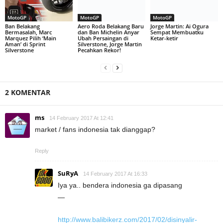
MotoGP
MotoGP
MotoGP
Ban Belakang
Aero Roda Belakang Baru
Jorge Martin: Ai Ogura
Bermasalah, Marc
dan Ban Michelin Anyar
Sempat Membuatku
Marquez Pilih ‘Main
Ubah Persaingan di
Ketar-ketir
Aman’ di Sprint
Silverstone, Jorge Martin
Silverstone
Pecahkan Rekor!
2 KOMENTAR
ms
14 February 2017 At 12:41
market / fans indonesia tak dianggap?
Reply
SuRyA
14 February 2017 At 16:33
Iya ya.. bendera indonesia ga dipasang
—
http://www.balibikerz.com/2017/02/disinyalir-