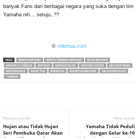
banyak Fans dari berbagai negara yang suka dengan tim
Yamaha nih… setuju..??
©
ridertua.com
TAGS
BERITA MOTOGP
BERITA TERBARU MOTOGP
BLOG MOTOGP
MAVERICK VIÑALES
MOTOGP
MOTOGP BLOG
MOTOGP GOSSIP
MOTOGP NEWS
MOTOGPRACE
RIDER TUA
RIDERTUA
RIDERTUA MOTOGP
VALENTINO ROSSI
YAMAHA
Previous article
Next article
Hujan atau Tidak Hujan
Yamaha Tidak Peduli
Seri Pembuka Qatar Akan
dengan Gelar ke-10