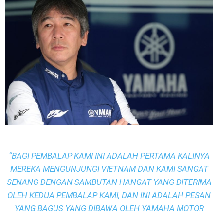
“BAGI PEMBALAP KAMI INI ADALAH PERTAMA KALINYA
MEREKA MENGUNJUNGI VIETNAM DAN KAMI SANGAT
SENANG DENGAN SAMBUTAN HANGAT YANG DITERIMA
OLEH KEDUA PEMBALAP KAMI, DAN INI ADALAH PESAN
YANG BAGUS YANG DIBAWA OLEH YAMAHA MOTOR