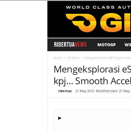
MOTOGP
WS
R
i
Home
All News
Mengeksplorasi eSP Engine Vario
Mengeksplorasi eSP
d
kpj… Smooth Accel
e
By
ridertua
-
21 May 2012
Modified date: 21 May
r
T
▶
u