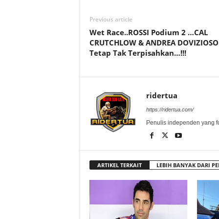
Previous article
Wet Race..ROSSI Podium 2 …CAL
CRUTCHLOW & ANDREA DOVIZIOSO
Tetap Tak Terpisahkan…!!!
ridertua
https://ridertua.com/
Penulis independen yang f
ARTIKEL TERKAIT
LEBIH BANYAK DARI PE