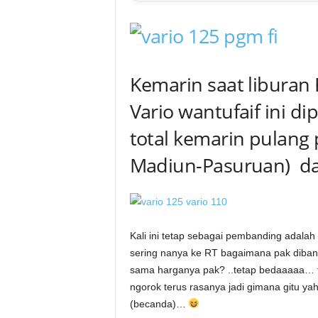
a
.
c
Kemarin saat liburan 
o
Vario wantufaif ini d
total kemarin pulang
m
Madiun-Pasuruan) da
Kali ini tetap sebagai pembanding adala
sering nanya ke RT bagaimana pak diba
sama harganya pak? ..tetap bedaaaaa… t
ngorok terus rasanya jadi gimana gitu yah
(becanda)…