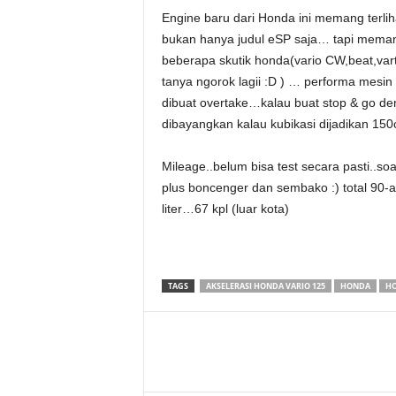
Engine baru dari Honda ini memang terlih
bukan hanya judul eSP saja… tapi meman
beberapa skutik honda(vario CW,beat,var
tanya ngorok lagii :D ) … performa mesin 
dibuat overtake…kalau buat stop & go 
dibayangkan kalau kubikasi dijadikan 1
Mileage..belum bisa test secara pasti..s
plus boncenger dan sembako :) total 90
liter…67 kpl (luar kota)
TAGS
AKSELERASI HONDA VARIO 125
HONDA
HO