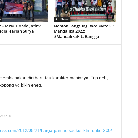
s
All News
r – MPM Honda Jatim:
Nonton Langsung Race MotoGP
edia Harian Surya
Mandalika 2022:
#MandalikaKitaBangga
embiasakan diri baru tau karakter mesinnya. Top deh,
, kopong yg bikin eneg.
t 00:18
dpress.com/2012/05/21/harga-pantas-seekor-ktm-duke-200/