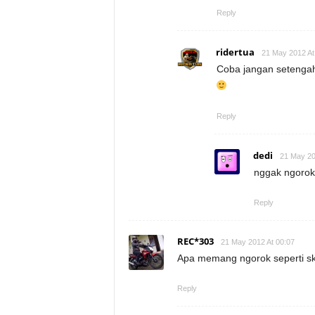
Reply
ridertua
21 May 2012 At
Coba jangan setenga
Reply
dedi
21 May 20
nggak ngorok 
Reply
REC*303
21 May 2012 At 00:07
Apa memang ngorok seperti sku
Reply