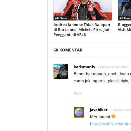
All News
All New
Andrea Iannone Tidak Balapan
Blogge
di Barcelona, Michele Pirro Jadi
Visit M
Pengganti di VR46
60 KOMENTAR
karismanis
21 May 2012 At 00:06
Bener bgt mbaah, aneh, kudu m
cuma jok, ngorok, plastik tipis
Reply
javabiker
21 May 2012 A
MAntaaaaf
http://javabiker.wor