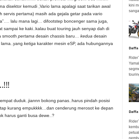
kini 
a disektor kemudi ,Vario lama apalagi saat tarikan awal
sangar
h servis pertama) masih ada gejala getar pada vario
a”…. lalu mana lagi… difootstep boncenger sama juga,
t sampai ke kaki..kalau buat touring jauh senyap dah di
sa smooth
pertama
desain chassis baru…
kedua
desain
i lama..yang
ketiga
karakter mesin eSP, ada hubungannya
Daffa
Rider
Yamah
segme
touring
!!!
mpat duduk..jiannn bokong panas..harus pindah posisi
 tetap kurang empukkkk…dan cenderung merosot ke depan
Daffa
ok harus ganti busa dewe..?
Rider
kemba
petua
pembar