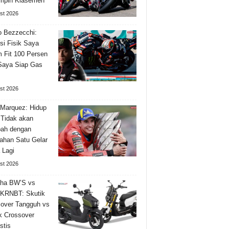
mpin Klasemen
st 2026
 Bezzecchi:
si Fisik Saya
 Fit 100 Persen
Saya Siap Gas
st 2026
Marquez: Hidup
Tidak akan
bah dengan
han Satu Gelar
 Lagi
st 2026
ha BW’S vs
KRNBT: Skutik
over Tangguh vs
k Crossover
stis