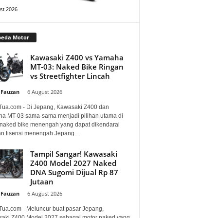
st 2026
peda Motor
Kawasaki Z400 vs Yamaha
MT-03: Naked Bike Ringan
vs Streetfighter Lincah
 Fauzan
-
6 August 2026
Tua.com - Di Jepang, Kawasaki Z400 dan
a MT-03 sama-sama menjadi pilihan utama di
 naked bike menengah yang dapat dikendarai
n lisensi menengah Jepang....
Tampil Sangar! Kawasaki
Z400 Model 2027 Naked
DNA Sugomi Dijual Rp 87
Jutaan
 Fauzan
-
6 August 2026
Tua.com - Meluncur buat pasar Jepang,
aki Z400 Model 2027 sebagai motor naked yang