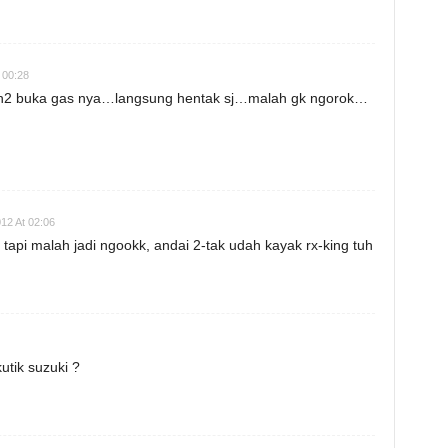
 00:28
h2 buka gas nya…langsung hentak sj…malah gk ngorok…
12 At 02:06
tapi malah jadi ngookk, andai 2-tak udah kayak rx-king tuh
tik suzuki ?