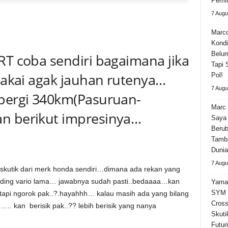
Pemi
7 Augu
Marco
Kondi
Belum
RT coba sendiri bagaimana jika
Tapi 
ipakai agak jauhan rutenya…
Pol!
7 Augu
 pergi 340km(Pasuruan-
Marc 
n berikut impresinya…
Saya 
Beru
Tamba
Dunia
7 Augu
h skutik dari merk honda sendiri…dimana ada rekan yang
nding vario lama… jawabnya sudah pasti..bedaaaa…kan
Yama
SYM 
api ngorok pak..?.hayahhh… kalau masih ada yang bilang
Cross
….. kan berisik pak..?? lebih berisik yang nanya
Skuti
Futuri