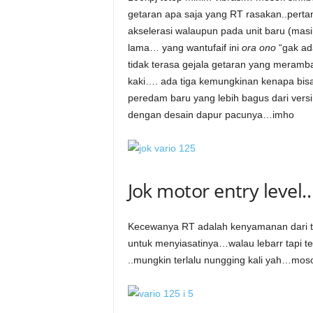
getaran apa saja yang RT rasakan..pertam
akselerasi walaupun pada unit baru (masi
lama… yang wantufaif ini
ora ono
“gak ad
tidak terasa gejala getaran yang meramba
kaki…. ada tiga kemungkinan kenapa bi
peredam baru yang lebih bagus dari vers
dengan desain dapur pacunya…imho
Jok motor entry level….
Kecewanya RT adalah kenyamanan dari te
untuk menyiasatinya…walau lebarr tapi
..mungkin terlalu nungging kali yah…mos