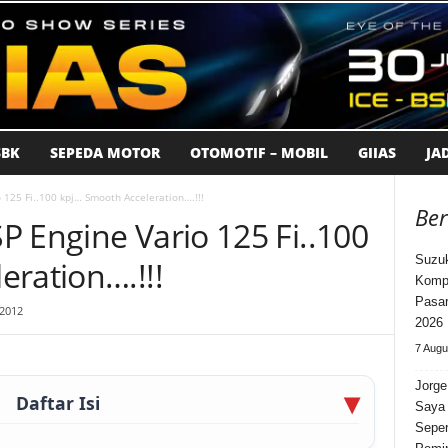
BK
SEPEDA MOTOR
OTOMOTIF – MOBIL
GIIAS
JA
 125 Fi..100 kpj… Smooth Acceleration….!!!
Ber
 Engine Vario 125 Fi..100
Suzuk
eration….!!!
Kompe
Pasar
 2012
2026
7 Augu
Jorge
Daftar Isi
Saya 
Seper