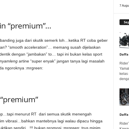
7 Augu
Se
sin “premium”…
mbanding juga dari skutik semerk loh…ketika RT coba geber
lkan? “smooth acceleration”… memang susah dijelaskan
entik dengan “jambakan” to… tapi ini bukan kelas sport
Daffa
nyamleng
artine “super enyak” jangan tanya lagi masalah
Rider
da ngoroknya :mrgreen:
Yamah
kelas
denga
 “premium”
dup…tapi menurut RT dari semua skutik menengah
Daffa
nim vibrasi…bahkan mantebnya lagi walau dipacu hingga
Rider
uktikan sendiri…!!! bukan promosi :mrgreen: trus minim
Kawas