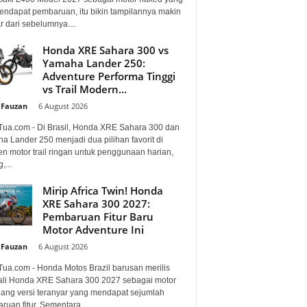
mendapat pembaruan, itu bikin tampilannya makin
 dari sebelumnya....
Honda XRE Sahara 300 vs
Yamaha Lander 250:
Adventure Performa Tinggi
vs Trail Modern...
 Fauzan
-
6 August 2026
Tua.com - Di Brasil, Honda XRE Sahara 300 dan
a Lander 250 menjadi dua pilihan favorit di
n motor trail ringan untuk penggunaan harian,
,...
Mirip Africa Twin! Honda
XRE Sahara 300 2027:
Pembaruan Fitur Baru
Motor Adventure Ini
 Fauzan
-
6 August 2026
Tua.com - Honda Motos Brazil barusan merilis
li Honda XRE Sahara 300 2027 sebagai motor
lang versi teranyar yang mendapat sejumlah
uan fitur. Sementara...