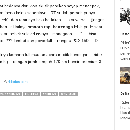
at bedanya dari klan skutik pabrikan sayap mengepak,
g ‘beda kelas’ sepertinya…RT sudah pernah punya
tech) dan tentunya bisa bedakan .. its new era… (jangan
baru ini intinya
smooth tapi bertenaga
lebih pede saat
dengan bebek selevel cc-nya…monggooo…. :D ….bisa
Daffa
50cc..??? lembut dan powerfull… nunggu PCX 150… :D
Rider
QJMot
pemeg
oalnya kemarin full muatan,acara mudik boncegan… rider
yang 
-an kg …dengan jarak tempuh 170 km bensin premium 3
©
ridertua.com
Daffa
NDA VARIO 125
RIDERTUA
VARIO 125
WANTUFAIF
Rider
buat 
bisa 
lengka