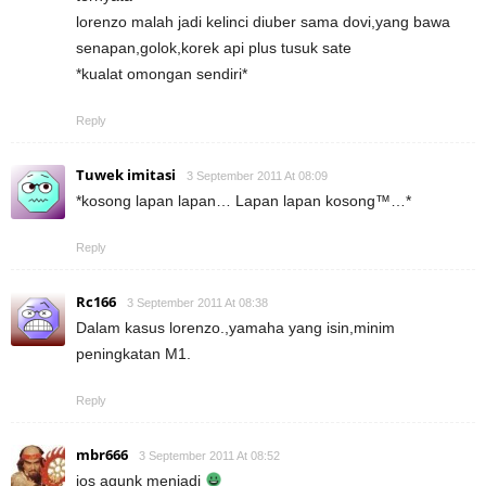
lorenzo malah jadi kelinci diuber sama dovi,yang bawa
senapan,golok,korek api plus tusuk sate
*kualat omongan sendiri*
Reply
Tuwek imitasi
3 September 2011 At 08:09
*kosong lapan lapan… Lapan lapan kosong™…*
Reply
Rc166
3 September 2011 At 08:38
Dalam kasus lorenzo.,yamaha yang isin,minim
peningkatan M1.
Reply
mbr666
3 September 2011 At 08:52
jos agunk menjadi