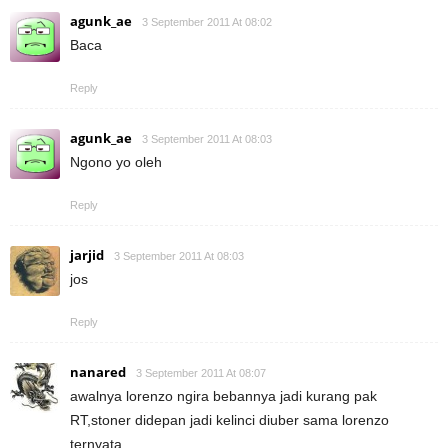
agunk_ae
3 September 2011 At 08:02
Baca
Reply
agunk_ae
3 September 2011 At 08:03
Ngono yo oleh
Reply
jarjid
3 September 2011 At 08:03
jos
Reply
nanared
3 September 2011 At 08:07
awalnya lorenzo ngira bebannya jadi kurang pak
RT,stoner didepan jadi kelinci diuber sama lorenzo
ternyata