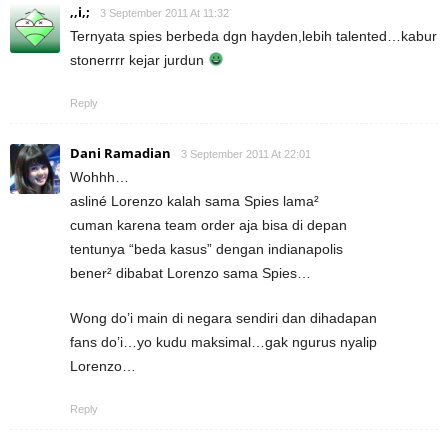
,,i,;
3 September 2011 At 11:32
Ternyata spies berbeda dgn hayden,lebih talented…kabur
stonerrrr kejar jurdun
Reply
Dani Ramadian
3 September 2011 At 22:01
Wohhh…
asliné Lorenzo kalah sama Spies lama²
cuman karena team order aja bisa di depan
tentunya “beda kasus” dengan indianapolis
bener² dibabat Lorenzo sama Spies…
Wong do’i main di negara sendiri dan dihadapan
fans do’i…yo kudu maksimal…gak ngurus nyalip
Lorenzo…
Reply