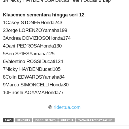
14 Nicky HAYDEN USA Ducati Team Ducati 2 Lap
Klasemen sementara hingga seri 12
:
1Casey STONERHonda243
2Jorge LORENZOYamaha199
3Andrea DOVIZIOSOHonda174
4Dani PEDROSAHonda130
5Ben SPIESYamaha125
6Valentino ROSSIDucati124
7Nicky HAYDENDucati105
8Colin EDWARDSYamaha84
9Marco SIMONCELLIHonda80
10Hiroshi AOYAMAHonda77
©
ridertua.com
TAGS
BEN SPIES
JORGE LORENZO
RIDERTUA
YAMAHA FACTORY RACING