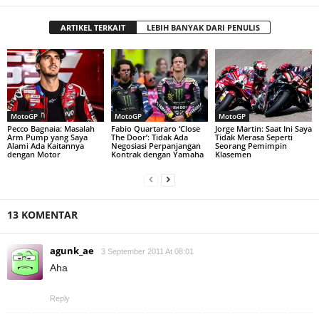
ARTIKEL TERKAIT
LEBIH BANYAK DARI PENULIS
MotoGP
MotoGP
MotoGP
Pecco Bagnaia: Masalah
Fabio Quartararo ‘Close
Jorge Martin: Saat Ini Saya
Arm Pump yang Saya
The Door’: Tidak Ada
Tidak Merasa Seperti
Alami Ada Kaitannya
Negosiasi Perpanjangan
Seorang Pemimpin
dengan Motor
Kontrak dengan Yamaha
Klasemen
13 KOMENTAR
agunk_ae
3 September 2011 At 08:01
Aha
Reply