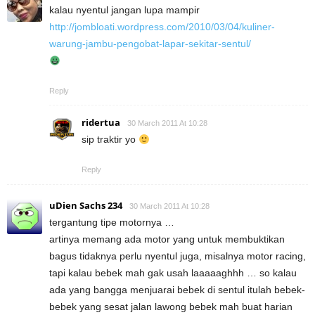
kalau nyentul jangan lupa mampir
http://jombloati.wordpress.com/2010/03/04/kuliner-
warung-jambu-pengobat-lapar-sekitar-sentul/
Reply
ridertua
30 March 2011 At 10:28
sip traktir yo
Reply
uDien Sachs 234
30 March 2011 At 10:28
tergantung tipe motornya …
artinya memang ada motor yang untuk membuktikan
bagus tidaknya perlu nyentul juga, misalnya motor racing,
tapi kalau bebek mah gak usah laaaaaghhh … so kalau
ada yang bangga menjuarai bebek di sentul itulah bebek-
bebek yang sesat jalan lawong bebek mah buat harian