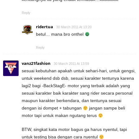
Reply
ridertua
30 March 2011 At 13:20
betul… mana bro onthel
Reply
vanz21fashion
30 March 2011 At 13:59
sesuai kebutuhan apakah untuk sehari-hari, untuk gengsi,
untuk weekend dsb dsb, sesuai karakter tentunya karena
lagi2 bagi -BackStagE- motor yang terbaik adalah yang
sesuai karakter baik karakter sang rider secara personal
maupun karakter berkendara, dan tentunya sesuai
dengan isi dompet + tabungan
jangan sampe beli
motor tapi untuk makan ngutang terus
BTW, singkat kata motor bagus ga harus nyentul, tapi
untuk testing bisa dengan cara nyentul