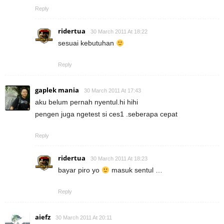
Reply
ridertua
30 March 2011 At 18:22
sesuai kebutuhan
Reply
gaplek mania
30 March 2011 At 17:43
aku belum pernah nyentul.hi hihi
pengen juga ngetest si ces1 .seberapa cepat
Reply
ridertua
30 March 2011 At 18:23
bayar piro yo
masuk sentul …
Reply
aiefz
30 March 2011 At 20:11