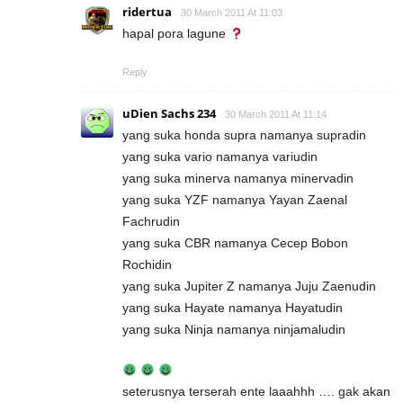
ridertua
30 March 2011 At 11:03
hapal pora lagune
Reply
uDien Sachs 234
30 March 2011 At 11:14
yang suka honda supra namanya supradin
yang suka vario namanya variudin
yang suka minerva namanya minervadin
yang suka YZF namanya Yayan Zaenal
Fachrudin
yang suka CBR namanya Cecep Bobon
Rochidin
yang suka Jupiter Z namanya Juju Zaenudin
yang suka Hayate namanya Hayatudin
yang suka Ninja namanya ninjamaludin
seterusnya terserah ente laaahhh …. gak akan