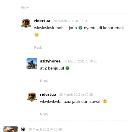
Reply
ridertua
30 March 2011 At 10:23
wkwkwkwk moh… jauh
nyentul di kasur enak
Reply
azizyhoree
30 March 2011 At 10:26
ati2 benjuuul
Reply
ridertua
30 March 2011 At 10:28
wkwkwkwk.. aziz jauh dari sawah
Reply
bjl
30 March 2011 At 10:26