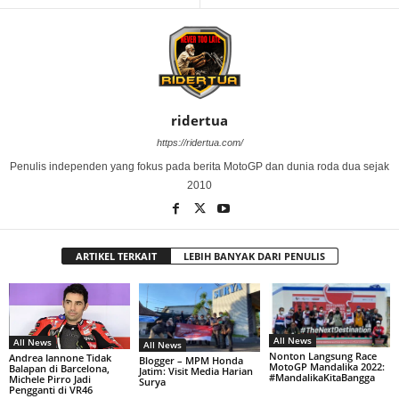
ridertua
https://ridertua.com/
Penulis independen yang fokus pada berita MotoGP dan dunia roda dua sejak
2010
ARTIKEL TERKAIT
LEBIH BANYAK DARI PENULIS
All News
All News
All News
Nonton Langsung Race
Andrea Iannone Tidak
Blogger – MPM Honda
MotoGP Mandalika 2022:
Balapan di Barcelona,
Jatim: Visit Media Harian
#MandalikaKitaBangga
Michele Pirro Jadi
Surya
Pengganti di VR46