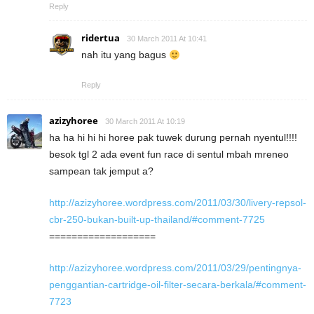
Reply
ridertua
30 March 2011 At 10:41
nah itu yang bagus
Reply
azizyhoree
30 March 2011 At 10:19
ha ha hi hi hi horee pak tuwek durung pernah nyentul!!!!
besok tgl 2 ada event fun race di sentul mbah mreneo
sampean tak jemput a?
http://azizyhoree.wordpress.com/2011/03/30/livery-repsol-
cbr-250-bukan-built-up-thailand/#comment-7725
===================
http://azizyhoree.wordpress.com/2011/03/29/pentingnya-
penggantian-cartridge-oil-filter-secara-berkala/#comment-
7723