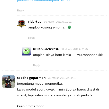
pantas-masih-ada-tempat-kosong/
Reply
ridertua
30 March 2011 At 11:01
amplop kosong emoh ah
Reply
uDien Sachs 234
30 March 2011 At 11:02
amplop isinya bom kimia …. wukwaaaaaakkk
Reply
sabdho guparman
30 March 2011 At 11:01
tergantung model menurutku,
kalau model sport kayak mimin 250 ya harus ditest di
sirkuit, tapi kalau model comuter ya ndak perlu lah . . .
keep brotherhood,