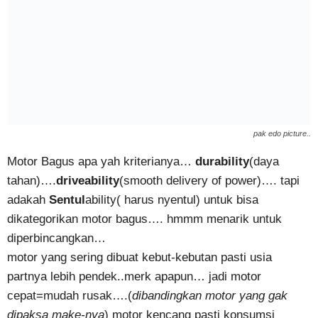
pak edo picture..
Motor Bagus apa yah kriterianya…
durability
(daya
tahan)….
driveability
(smooth delivery of power)…. tapi
adakah
Sentul
ability( harus nyentul) untuk bisa
dikategorikan motor bagus…. hmmm menarik untuk
diperbincangkan…
motor yang sering dibuat kebut-kebutan pasti usia
partnya lebih pendek..merk apapun… jadi motor
cepat=mudah rusak….(
dibandingkan motor yang gak
dipaksa make-nya
) motor kencang pasti konsumsi