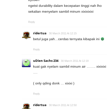
ngetst durability dalam kecepatan tinggi nah lho
sekalian menyelam sambil minum xixixixixi
Reply
ridertua
30 March 2011 At 12:15
betul juga yah…cerdas ternyata kibapak ini
Reply
uDien Sachs 234
30 March 2011 At 12:19
kuat gak nyelam sambil minum air …….. xixixixi
….
( only qding donk … xixixi )
Reply
ridertua
30 March 2011 At 12:50