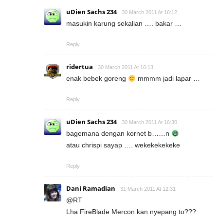
uDien Sachs 234
30 March 2011 At 16:12
masukin karung sekalian …. bakar …
Reply
ridertua
30 March 2011 At 16:13
enak bebek goreng
mmmm jadi lapar …
Reply
uDien Sachs 234
30 March 2011 At 16:30
bagemana dengan kornet b……n
atau chrispi sayap …. wekekekekeke
Reply
Dani Ramadian
31 March 2011 At 12:31
@RT
Lha FireBlade Mercon kan nyepang to???