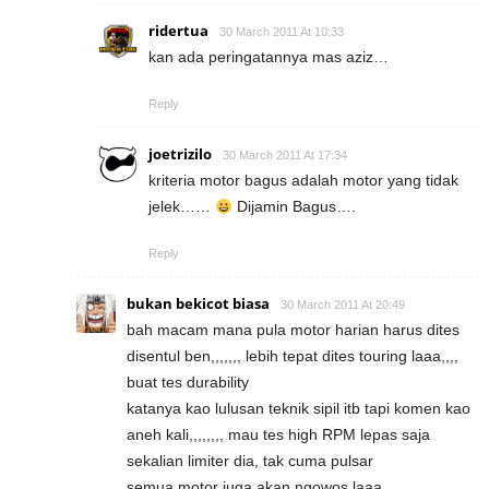
ridertua
30 March 2011 At 10:33
kan ada peringatannya mas aziz…
Reply
joetrizilo
30 March 2011 At 17:34
kriteria motor bagus adalah motor yang tidak
jelek……
Dijamin Bagus….
Reply
bukan bekicot biasa
30 March 2011 At 20:49
bah macam mana pula motor harian harus dites
disentul ben,,,,,,, lebih tepat dites touring laaa,,,,
buat tes durability
katanya kao lulusan teknik sipil itb tapi komen kao
aneh kali,,,,,,,, mau tes high RPM lepas saja
sekalian limiter dia, tak cuma pulsar
semua motor juga akan ngowos laaa,,,,,,,,,,,,,,,,,,,