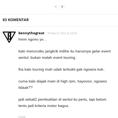
83 KOMENTAR
bennythegreat
30 March 2011 At 10:01
hmm ngono yo…
kalo menurutku jangkrik indihe itu harusnya gelar event
sentul..bukan malah event touring..
lha kalo touring mah udah terbukti gak ngowos kok..
cuma kalo diajak main di high rpm, hayoooo..ngowos
tidaak??
jadi sekali2 pembuktian di sentul itu perlu, tapi belum
tentu jadi kriteria motor bagus..
Reply