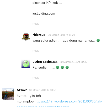
disensor KPI kok …
just.qiding.com
Reply
ridertua
30 March 2011 At 11:21
yang suka udien … apa dong namanya…
Reply
uDien Sachs 234
30 March 2011 At 11:26
Fansudien …..
Reply
Az147r
30 March 2011 At 10:59
hemm…gito toh
ntp amplop
http://az147r.wordpress.com/2011/03/30/tak-