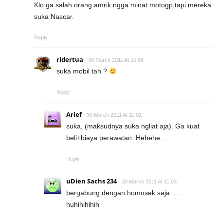
Klo ga salah orang amrik ngga minat motogp,tapi mereka
suka Nascar.
Reply
ridertua
30 March 2011 At 10:56
suka mobil tah ?
Reply
Arief
30 March 2011 At 11:01
suka, (maksudnya suka ngliat aja). Ga kuat
beli+biaya perawatan. Hehehe…
Reply
uDien Sachs 234
30 March 2011 At 11:03
bergabung dengan homosek saja ….
huhihihihih