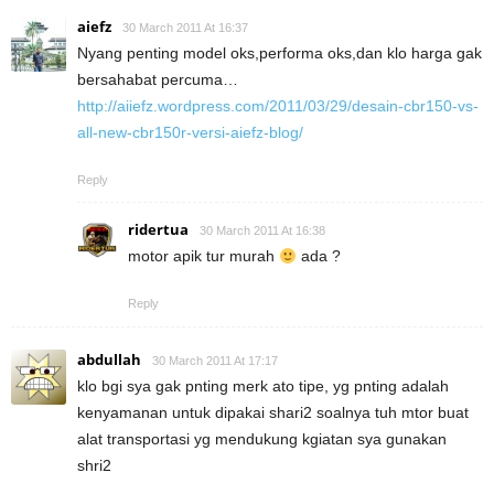
aiefz
30 March 2011 At 16:37
Nyang penting model oks,performa oks,dan klo harga gak
bersahabat percuma…
http://aiiefz.wordpress.com/2011/03/29/desain-cbr150-vs-
all-new-cbr150r-versi-aiefz-blog/
Reply
ridertua
30 March 2011 At 16:38
motor apik tur murah
ada ?
Reply
abdullah
30 March 2011 At 17:17
klo bgi sya gak pnting merk ato tipe, yg pnting adalah
kenyamanan untuk dipakai shari2 soalnya tuh mtor buat
alat transportasi yg mendukung kgiatan sya gunakan
shri2