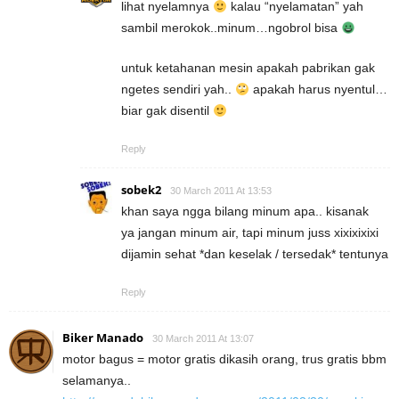
lihat nyelamnya
kalau “nyelamatan” yah
sambil merokok..minum…ngobrol bisa
untuk ketahanan mesin apakah pabrikan gak
ngetes sendiri yah..
apakah harus nyentul…
biar gak disentil
Reply
sobek2
30 March 2011 At 13:53
khan saya ngga bilang minum apa.. kisanak
ya jangan minum air, tapi minum juss xixixixixi
dijamin sehat *dan keselak / tersedak* tentunya
Reply
Biker Manado
30 March 2011 At 13:07
motor bagus = motor gratis dikasih orang, trus gratis bbm
selamanya..