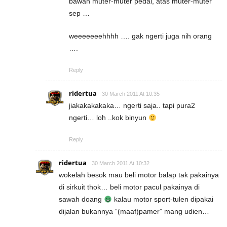
bawah muter-muter pedal, atas muter-muter
sep …
weeeeeeehhhh …. gak ngerti juga nih orang
….
Reply
ridertua
30 March 2011 At 10:35
jiakakakakaka… ngerti saja.. tapi pura2
ngerti… loh ..kok binyun
Reply
ridertua
30 March 2011 At 10:32
wokelah besok mau beli motor balap tak pakainya
di sirkuit thok… beli motor pacul pakainya di
sawah doang
kalau motor sport-tulen dipakai
dijalan bukannya “(maaf)pamer” mang udien…