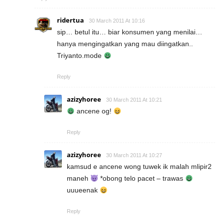
ridertua
30 March 2011 At 10:16
sip… betul itu… biar konsumen yang menilai…
hanya mengingatkan yang mau diingatkan..
Triyanto.mode
Reply
azizyhoree
30 March 2011 At 10:21
ancene og!
Reply
azizyhoree
30 March 2011 At 10:27
kamsud e ancene wong tuwek ik malah mlipir2
maneh
*obong telo pacet – trawas
uuueenak
Reply