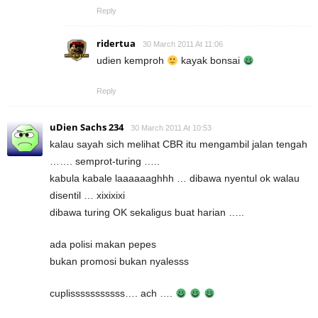
Reply
ridertua
30 March 2011 At 11:06
udien kemproh
kayak bonsai
Reply
uDien Sachs 234
30 March 2011 At 10:53
kalau sayah sich melihat CBR itu mengambil jalan tengah
……. semprot-turing …..
kabula kabale laaaaaaghhh … dibawa nyentul ok walau
disentil … xixixixi
dibawa turing OK sekaligus buat harian …..
ada polisi makan pepes
bukan promosi bukan nyalesss
cuplisssssssssss…. ach ….