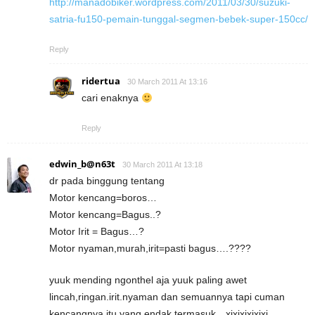
http://manadobiker.wordpress.com/2011/03/30/suzuki-
satria-fu150-pemain-tunggal-segmen-bebek-super-150cc/
Reply
ridertua
30 March 2011 At 13:16
cari enaknya
Reply
edwin_b@n63t
30 March 2011 At 13:18
dr pada binggung tentang
Motor kencang=boros…
Motor kencang=Bagus..?
Motor Irit = Bagus…?
Motor nyaman,murah,irit=pasti bagus….????
yuuk mending ngonthel aja yuuk paling awet
lincah,ringan.irit.nyaman dan semuannya tapi cuman
kencangnya itu yang endak termasuk…xixixixixixi