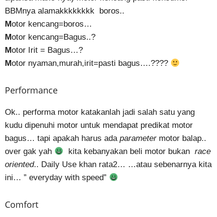
BBMnya alamakkkkkkkk boros..
M
otor kencang=boros…
M
otor kencang=Bagus..?
M
otor Irit = Bagus…?
M
otor nyaman,murah,irit=pasti bagus….????
Performance
Ok.. performa motor katakanlah jadi salah satu yang
kudu dipenuhi motor untuk mendapat predikat motor
bagus… tapi apakah harus ada
parameter
motor balap..
over gak yah
kita kebanyakan beli motor bukan
race
oriented
.. Daily Use khan rata2… …atau sebenarnya kita
ini… ” everyday with speed”
Comfort