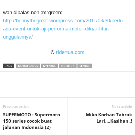
wah dibalas neh :mrgreen:
http://bennythegreat.wordpress.com/2011/03/30/perlu-
ada-event-untuk-uji-performa-motor-diluar-fitur-
unggulannya/
©
ridertua.com
TAGS
MOTOR BAGUS
NYENTUL
RIDERTUA
SENTUL
Previous article
Next article
SUPERMOTO : Supermoto
Miko Korban Tabrak
150 series cocok buat
Lari….Kasihan..!
jalanan Indonesia (2)