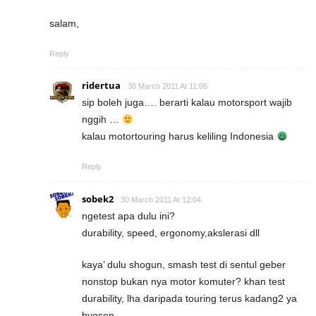
salam,
Reply
ridertua
30 March 2011 At 11:05
sip boleh juga…. berarti kalau motorsport wajib
nggih …
kalau motortouring harus keliling Indonesia
Reply
sobek2
30 March 2011 At 12:04
ngetest apa dulu ini?
durability, speed, ergonomy,akslerasi dll
kaya’ dulu shogun, smash test di sentul geber
nonstop bukan nya motor komuter? khan test
durability, lha daripada touring terus kadang2 ya
byosen