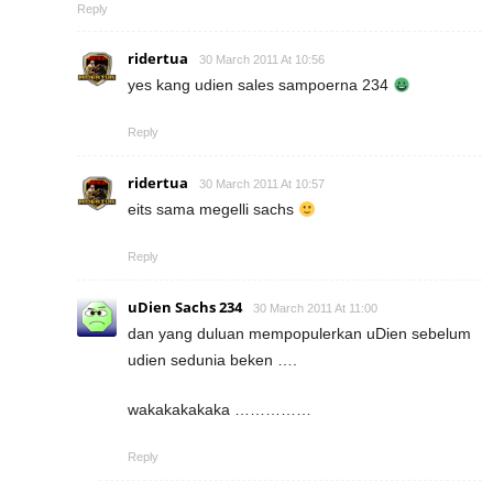
Reply
ridertua
30 March 2011 At 10:56
yes kang udien sales sampoerna 234
Reply
ridertua
30 March 2011 At 10:57
eits sama megelli sachs
Reply
uDien Sachs 234
30 March 2011 At 11:00
dan yang duluan mempopulerkan uDien sebelum
udien sedunia beken ….
wakakakakaka ……………
Reply