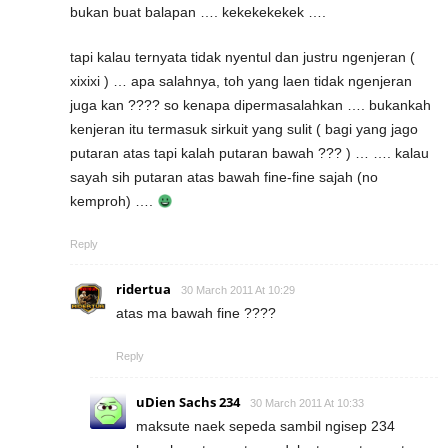
bukan buat balapan …. kekekekekek ….
tapi kalau ternyata tidak nyentul dan justru ngenjeran (
xixixi ) … apa salahnya, toh yang laen tidak ngenjeran
juga kan ???? so kenapa dipermasalahkan …. bukankah
kenjeran itu termasuk sirkuit yang sulit ( bagi yang jago
putaran atas tapi kalah putaran bawah ??? ) … …. kalau
sayah sih putaran atas bawah fine-fine sajah (no
kemproh) ….
Reply
ridertua
30 March 2011 At 10:29
atas ma bawah fine ????
Reply
uDien Sachs 234
30 March 2011 At 10:33
maksute naek sepeda sambil ngisep 234