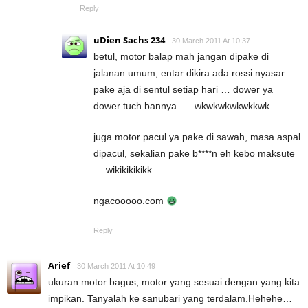
Reply
uDien Sachs 234
30 March 2011 At 10:37
betul, motor balap mah jangan dipake di
jalanan umum, entar dikira ada rossi nyasar ….
pake aja di sentul setiap hari … dower ya
dower tuch bannya …. wkwkwkwkwkkwk ….
juga motor pacul ya pake di sawah, masa aspal
dipacul, sekalian pake b****n eh kebo maksute
… wikikikikikk ….
ngacooooo.com
Reply
Arief
30 March 2011 At 10:49
ukuran motor bagus, motor yang sesuai dengan yang kita
impikan. Tanyalah ke sanubari yang terdalam.Hehehe…