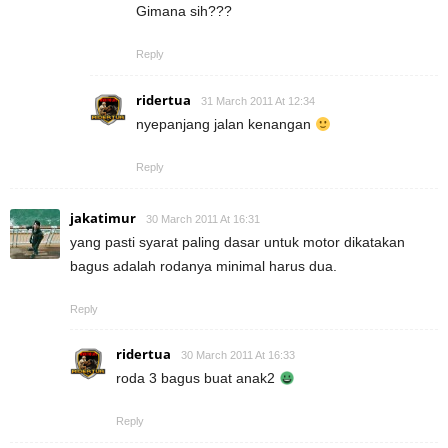
Gimana sih???
Reply
ridertua
31 March 2011 At 12:34
nyepanjang jalan kenangan
Reply
jakatimur
30 March 2011 At 16:31
yang pasti syarat paling dasar untuk motor dikatakan
bagus adalah rodanya minimal harus dua.
Reply
ridertua
30 March 2011 At 16:33
roda 3 bagus buat anak2
Reply