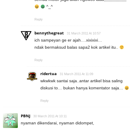
^_^
Reply
bennythegreat
31 March 2011 At 10:57
ich sampeyan ge er ajah….xixixixi…
ndak bermaksud balas sapa2 kok artikel itu..
Reply
ridertua
31 March 2011 At 11:09
wkwkwk santai saja..antar artikel bisa saling
diskusi to… bukan hanya komentator saja…
Reply
PBNJ
30 March 2011 At 10:11
nyaman dikendarai, nyaman didompet,