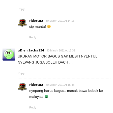
Reply
ridertua
30 March 2011 At 14:13
sip mantaf
Reply
uDien Sachs 234
30 March 2011 At 15:39
UKURAN MOTOR BAGUS GAK MESTI NYENTUL
NYEPANG JUGA BOLEH DACH …
Reply
ridertua
30 March 2011 At 15:48
nyepang harus bagus.. masak bawa bebek ke
malaysia
Reply