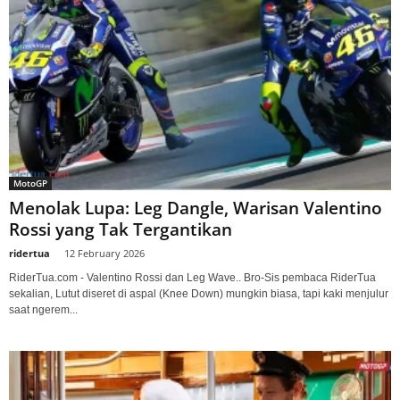
MotoGP
Menolak Lupa: Leg Dangle, Warisan Valentino
Rossi yang Tak Tergantikan
ridertua
-
12 February 2026
RiderTua.com - Valentino Rossi dan Leg Wave.. Bro-Sis pembaca RiderTua
sekalian, Lutut diseret di aspal (Knee Down) mungkin biasa, tapi kaki menjulur
saat ngerem...