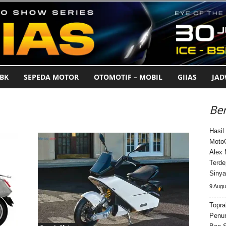
BK
SEPEDA MOTOR
OTOMOTIF – MOBIL
GIIAS
JA
Ber
Hasil
MotoG
Alex 
Terde
Sinya
9 Augu
Topra
Penur