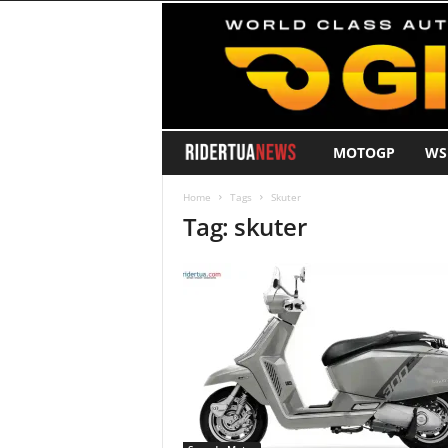
MOTOGP
WS
R
i
Home
Tags
Skuter
Tag: skuter
d
e
r
T
u