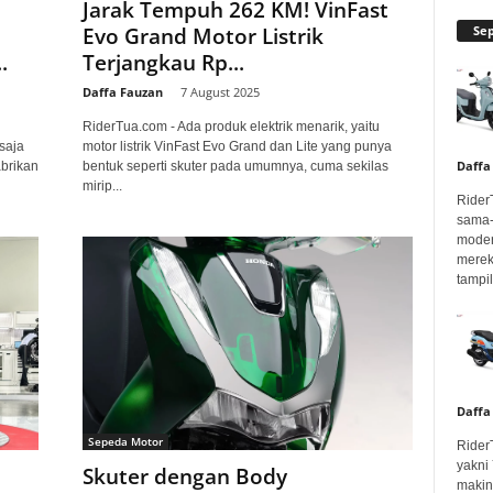
Jarak Tempuh 262 KM! VinFast
Se
Evo Grand Motor Listrik
.
Terjangkau Rp...
Daffa Fauzan
-
7 August 2025
RiderTua.com - Ada produk elektrik menarik, yaitu
saja
motor listrik VinFast Evo Grand dan Lite yang punya
Daffa
abrikan
bentuk seperti skuter pada umumnya, cuma sekilas
mirip...
Rider
sama-
moder
merek
tampil
Daffa
Sepeda Motor
Rider
yakni
Skuter dengan Body
makin