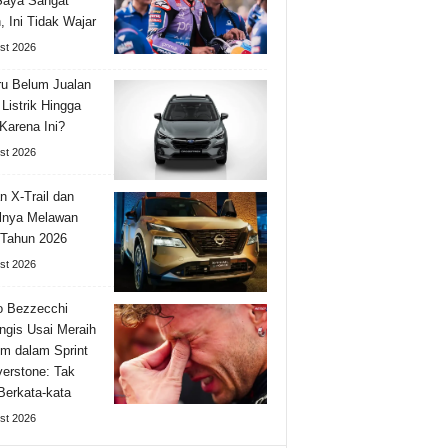
Saya Sangat
, Ini Tidak Wajar
st 2026
u Belum Jualan
 Listrik Hingga
Karena Ini?
st 2026
n X-Trail dan
lnya Melawan
 Tahun 2026
st 2026
o Bezzecchi
gis Usai Meraih
m dalam Sprint
lverstone: Tak
Berkata-kata
st 2026