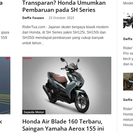
a
Transparan? Honda Umumkan
Model 
Pembaruan pada SH Series
Daffa Fauzan
-
23 October 2023
n
RiderTua.com - Jajaran skuter bergaya klasik modern
n gaya
dari Honda, di SH Series yakni SH125i, SH150i dan
r 559
SH350i mendapat pembaruan yang cukup banyak
Daffa
untuk tahun...
Rider
Pro s
kecil
dan k
Daffa
Rider
Sepeda Motor
Honda
melunc
k
Honda Air Blade 160 Terbaru,
House
Saingan Yamaha Aerox 155 ini