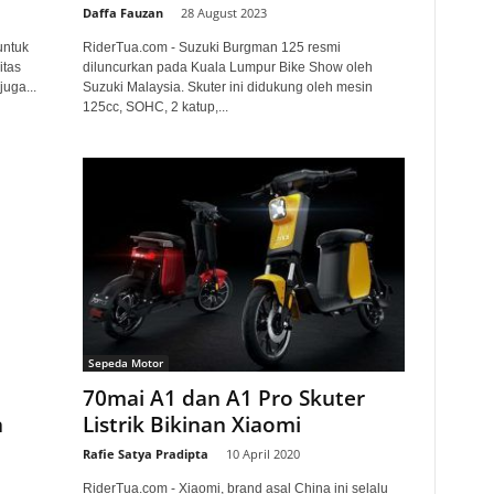
Daffa Fauzan
-
28 August 2023
untuk
RiderTua.com - Suzuki Burgman 125 resmi
itas
diluncurkan pada Kuala Lumpur Bike Show oleh
juga...
Suzuki Malaysia. Skuter ini didukung oleh mesin
125cc, SOHC, 2 katup,...
Sepeda Motor
70mai A1 dan A1 Pro Skuter
n
Listrik Bikinan Xiaomi
Rafie Satya Pradipta
-
10 April 2020
RiderTua.com - Xiaomi, brand asal China ini selalu