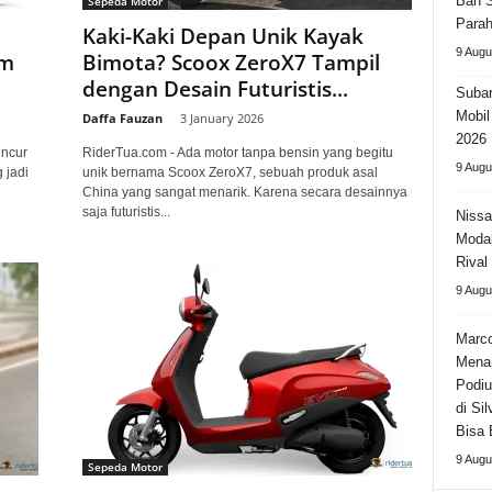
Ban 
Sepeda Motor
Parah
Kaki-Kaki Depan Unik Kayak
9 Augu
im
Bimota? Scoox ZeroX7 Tampil
dengan Desain Futuristis...
Subar
Mobil
Daffa Fauzan
-
3 January 2026
2026 
uncur
RiderTua.com - Ada motor tanpa bensin yang begitu
9 Augu
 jadi
unik bernama Scoox ZeroX7, sebuah produk asal
China yang sangat menarik. Karena secara desainnya
saja futuristis...
Nissa
Moda
Rival
9 Augu
Marc
Menan
Podiu
di Si
Bisa 
9 Augu
Sepeda Motor