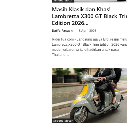
Sepeda Motor
a
Masih Klasik dan Khas!
Lambretta X300 GT Black Tr
.
Edition 2026...
c
Daffa Fauzan
-
18 April 2026
RiderTua.com - Langsung aja ya Bro, resmi mel
o
Lambretta X300 GT Black Trim Edition 2026 yang
model terbarunya itu dihadirkan untuk pasar
m
Thailand....
Sepeda Motor