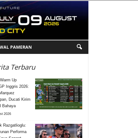
DWAL PAMERAN
ita Terbaru
 Warm Up
P Inggris 2026:
Marquez
pan, Ducati Kirim
l Bahaya
st 2026
k Razgatlioglu:
unan Performa