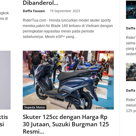
Dibanderol...
Daffa Fauzan
-
19 September 2023
ngkok
ma di
RiderTua.com - Honda luncurkan model skuter sporty
mereka,yakni Air Blade 160 terbaru di Vietnam dengan
Daffa
peningkatan kapasitas mesin pada periode
sebelumnya. Mesin eSP+ yang...
Rider
sama-
yang 
seder
Daffa
Rider
melun
Sepeda Motor
125 ya
tis
Skuter 125cc dengan Harga Rp
si
30 Jutaan, Suzuki Burgman 125
Resmi...