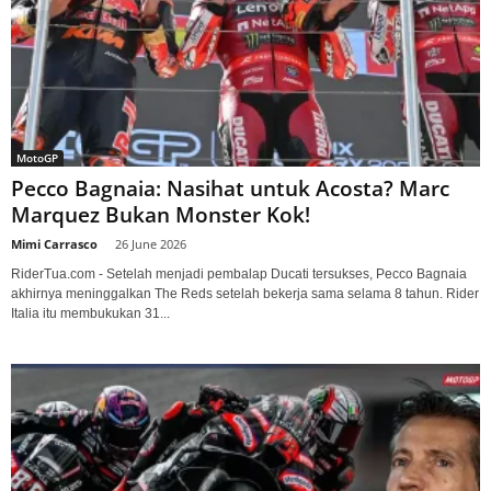
MotoGP
Pecco Bagnaia: Nasihat untuk Acosta? Marc
Marquez Bukan Monster Kok!
Mimi Carrasco
-
26 June 2026
RiderTua.com - Setelah menjadi pembalap Ducati tersukses, Pecco Bagnaia
akhirnya meninggalkan The Reds setelah bekerja sama selama 8 tahun. Rider
Italia itu membukukan 31...