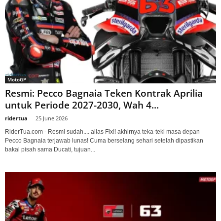
MotoGP
Resmi: Pecco Bagnaia Teken Kontrak Aprilia
untuk Periode 2027-2030, Wah 4...
ridertua
-
25 June 2026
RiderTua.com - Resmi sudah.... alias Fix!! akhirnya teka-teki masa depan
Pecco Bagnaia terjawab lunas! Cuma berselang sehari setelah dipastikan
bakal pisah sama Ducati, tujuan...