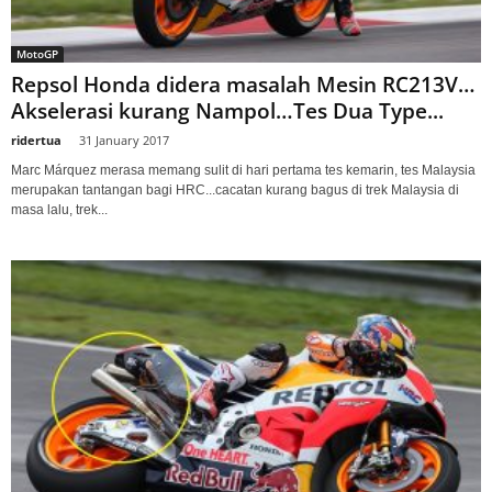
MotoGP
Repsol Honda didera masalah Mesin RC213V…
Akselerasi kurang Nampol…Tes Dua Type...
ridertua
-
31 January 2017
Marc Márquez merasa memang sulit di hari pertama tes kemarin, tes Malaysia
merupakan tantangan bagi HRC...cacatan kurang bagus di trek Malaysia di
masa lalu, trek...