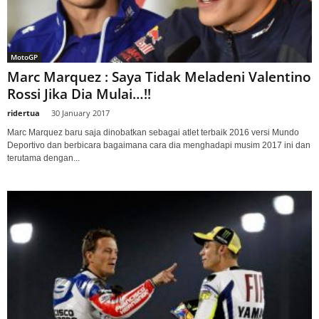
MotoGP
Marc Marquez : Saya Tidak Meladeni Valentino
Rossi Jika Dia Mulai…!!
ridertua
-
30 January 2017
Marc Marquez baru saja dinobatkan sebagai atlet terbaik 2016 versi Mundo
Deportivo dan berbicara bagaimana cara dia menghadapi musim 2017 ini dan
terutama dengan...