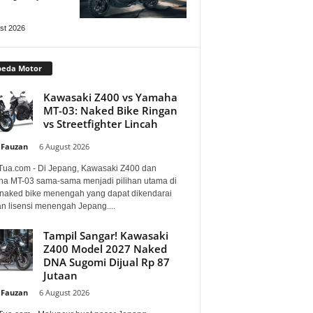
st 2026
peda Motor
Kawasaki Z400 vs Yamaha
MT-03: Naked Bike Ringan
vs Streetfighter Lincah
 Fauzan
-
6 August 2026
Tua.com - Di Jepang, Kawasaki Z400 dan
a MT-03 sama-sama menjadi pilihan utama di
 naked bike menengah yang dapat dikendarai
n lisensi menengah Jepang....
Tampil Sangar! Kawasaki
Z400 Model 2027 Naked
DNA Sugomi Dijual Rp 87
Jutaan
 Fauzan
-
6 August 2026