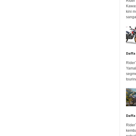
Rider
Kawas
kini 
sangar
Daffa
Rider
Yamah
segme
touring
Daffa
Rider
kemba
petua