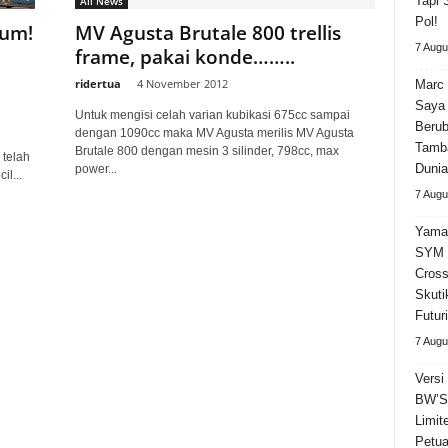
Tapi 
All News
Pol!
ium!
MV Agusta Brutale 800 trellis
7 Augu
frame, pakai konde……..
ridertua
-
4 November 2012
Marc 
Saya 
Untuk mengisi celah varian kubikasi 675cc sampai
Beru
dengan 1090cc maka MV Agusta merilis MV Agusta
Tamba
Brutale 800 dengan mesin 3 silinder, 798cc, max
 telah
Dunia
power...
l...
7 Augu
Yama
SYM 
Cross
Skuti
Futuri
7 Augu
Versi
BW’S 
Limit
Petua