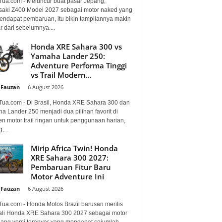
Tua.com - Meluncur buat pasar Jepang,
aki Z400 Model 2027 sebagai motor naked yang
mendapat pembaruan, itu bikin tampilannya makin
 dari sebelumnya....
Honda XRE Sahara 300 vs
Yamaha Lander 250:
Adventure Performa Tinggi
vs Trail Modern...
 Fauzan
-
6 August 2026
Tua.com - Di Brasil, Honda XRE Sahara 300 dan
a Lander 250 menjadi dua pilihan favorit di
n motor trail ringan untuk penggunaan harian,
,...
Mirip Africa Twin! Honda
XRE Sahara 300 2027:
Pembaruan Fitur Baru
Motor Adventure Ini
 Fauzan
-
6 August 2026
Tua.com - Honda Motos Brazil barusan merilis
li Honda XRE Sahara 300 2027 sebagai motor
lang versi teranyar yang mendapat sejumlah