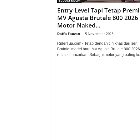
Sepeda Motor
a
Entry-Level Tapi Tetap Prem
MV Agusta Brutale 800 2026
.
Motor Naked...
c
Daffa Fauzan
-
5 November 2025
RiderTua.com - Tetap dengan ciri khas dari seri
o
Brutale, model baru MV Agusta Brutale 800 2026
resmi diluncurkan. Sebagai motor yang paling keci
m