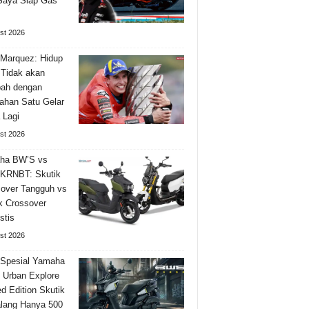
Saya Siap Gas
st 2026
Marquez: Hidup
Tidak akan
bah dengan
han Satu Gelar
 Lagi
st 2026
ha BW’S vs
KRNBT: Skutik
over Tangguh vs
k Crossover
stis
st 2026
 Spesial Yamaha
Urban Explore
ed Edition Skutik
lang Hanya 500