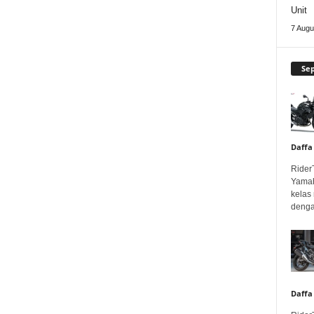
Unit
7 Augu
Se
Daffa
Rider
Yamah
kelas
denga
Daffa