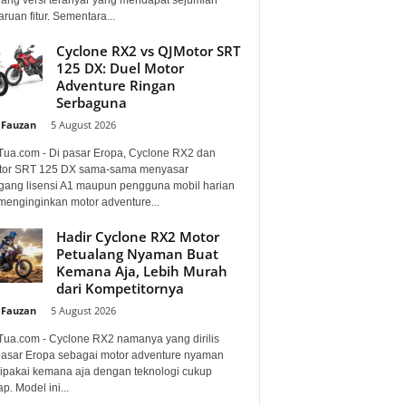
uan fitur. Sementara...
Cyclone RX2 vs QJMotor SRT
125 DX: Duel Motor
Adventure Ringan
Serbaguna
 Fauzan
-
5 August 2026
Tua.com - Di pasar Eropa, Cyclone RX2 dan
or SRT 125 DX sama-sama menyasar
ang lisensi A1 maupun pengguna mobil harian
menginginkan motor adventure...
Hadir Cyclone RX2 Motor
Petualang Nyaman Buat
Kemana Aja, Lebih Murah
dari Kompetitornya
 Fauzan
-
5 August 2026
Tua.com - Cyclone RX2 namanya yang dirilis
pasar Eropa sebagai motor adventure nyaman
dipakai kemana aja dengan teknologi cukup
p. Model ini...