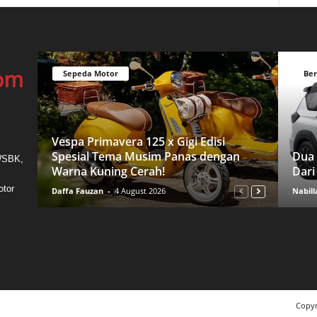
Sepeda Motor
Ber
Vespa Primavera 125 x Gigi Edisi
Spesial Tema Musim Panas dengan
Dua 
 WSBK,
Warna Kuning Cerah!
Dari
otor
Daffa Fauzan
-
4 August 2026
Nabill
Copyr