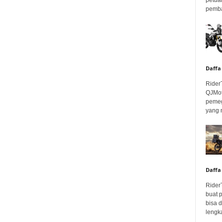
pembar
Daffa
Rider
QJMot
pemeg
yang 
Daffa
Rider
buat 
bisa 
lengka