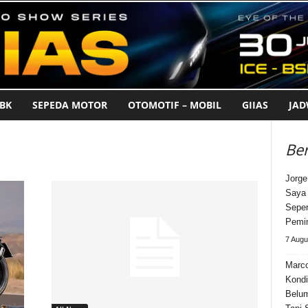
BK
SEPEDA MOTOR
OTOMOTIF – MOBIL
GIIAS
JA
Ber
Jorge
Saya 
Seper
Pemi
7 Augu
Marco
Kondi
Belum