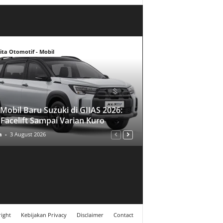
ita Otomotif - Mobil
Mobil Baru Suzuki di GIIAS 2026:
 Facelift Sampai Varian Kuro
a
-
3 August 2026
ight
Kebijakan Privacy
Disclaimer
Contact