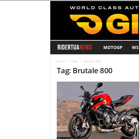
MOTOGP
WS
R
i
Home
Tags
Brutale 800
Tag: Brutale 800
d
e
r
T
u