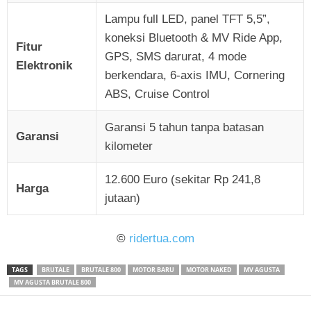
Lampu full LED, panel TFT 5,5”,
koneksi Bluetooth & MV Ride App,
Fitur
GPS, SMS darurat, 4 mode
Elektronik
berkendara, 6-axis IMU, Cornering
ABS, Cruise Control
Garansi 5 tahun tanpa batasan
Garansi
kilometer
12.600 Euro (sekitar Rp 241,8
Harga
jutaan)
©
ridertua.com
TAGS
BRUTALE
BRUTALE 800
MOTOR BARU
MOTOR NAKED
MV AGUSTA
MV AGUSTA BRUTALE 800