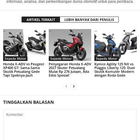
informasi, analisa, dan perkembangan dunia otomotif untuk para pembaca.
ARTIKEL TERKAIT
LEBIH BANYAK DARI PENULIS
Sepeda Motor
Sepeda Motor
Sepeda Motor
Honda X-ADV vs Peugeot
Penyegaran Honda X-ADV
Kymco Agility 125 NX vs
XP400 GT: Sama-Sama
2027 Skuter Petualang
Piaggio Liberty 125: Duel
Skutik Petualang Gede
Mulai Rp 276 Jutaan, Ada
Skutik Komuter Modern
Tapi Speknya Jauh
Edisi Spesial!
dengan Roda Gede
TINGGALKAN BALASAN