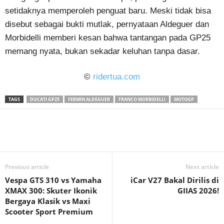
setidaknya memperoleh penguat baru. Meski tidak bisa
disebut sebagai bukti mutlak, pernyataan Aldeguer dan
Morbidelli memberi kesan bahwa tantangan pada GP25
memang nyata, bukan sekadar keluhan tanpa dasar.
©
ridertua.com
TAGS
DUCATI GP25
FERMIN ALDEGUER
FRANCO MORBIDELLI
MOTOGP
Previous article
Next article
Vespa GTS 310 vs Yamaha
iCar V27 Bakal Dirilis di
XMAX 300: Skuter Ikonik
GIIAS 2026!
Bergaya Klasik vs Maxi
Scooter Sport Premium