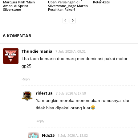
Marquez Pilih ‘Main
Ubah Persaingan di
Ketar-ketir
Aman’ di Sprint
Silverstone, Jorge Martin
Silverstone
Pecahkan Rekor!
6 KOMENTAR
Thundie mania
7 July 2026 At 09:31
Lha taon kemarin duo marq mendominasi pakai motor
gp25
Reply
ridertua
7 July 2026 At 17:59
Ya mungkin mereka menemukan rumusnya..dan
tidak bisa dipakai orang luar
Reply
Ndx25
8 July 2026 At 13:02