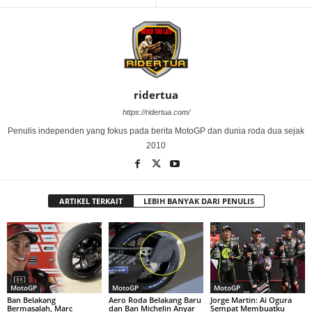
ridertua
https://ridertua.com/
Penulis independen yang fokus pada berita MotoGP dan dunia roda dua sejak
2010
ARTIKEL TERKAIT
LEBIH BANYAK DARI PENULIS
MotoGP
MotoGP
MotoGP
Ban Belakang
Aero Roda Belakang Baru
Jorge Martin: Ai Ogura
Bermasalah, Marc
dan Ban Michelin Anyar
Sempat Membuatku