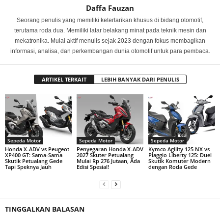
Daffa Fauzan
Seorang penulis yang memiliki ketertarikan khusus di bidang otomotif,
terutama roda dua. Memiliki latar belakang minat pada teknik mesin dan
mekatronika. Mulai aktif menulis sejak 2023 dengan fokus membagikan
informasi, analisa, dan perkembangan dunia otomotif untuk para pembaca.
ARTIKEL TERKAIT
LEBIH BANYAK DARI PENULIS
Sepeda Motor
Sepeda Motor
Sepeda Motor
Honda X-ADV vs Peugeot
Penyegaran Honda X-ADV
Kymco Agility 125 NX vs
XP400 GT: Sama-Sama
2027 Skuter Petualang
Piaggio Liberty 125: Duel
Skutik Petualang Gede
Mulai Rp 276 Jutaan, Ada
Skutik Komuter Modern
Tapi Speknya Jauh
Edisi Spesial!
dengan Roda Gede
TINGGALKAN BALASAN