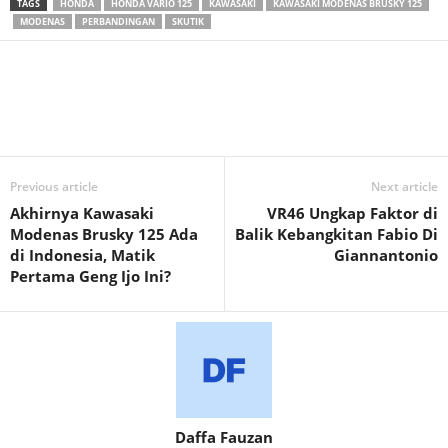
TAGS
HONDA
HONDA VARIO 125
KAWASAKI
KAWASAKI MODENAS BRUSKY 125
MODENAS
PERBANDINGAN
SKUTIK
Previous article
Next article
Akhirnya Kawasaki
VR46 Ungkap Faktor di
Modenas Brusky 125 Ada
Balik Kebangkitan Fabio Di
di Indonesia, Matik
Giannantonio
Pertama Geng Ijo Ini?
Daffa Fauzan