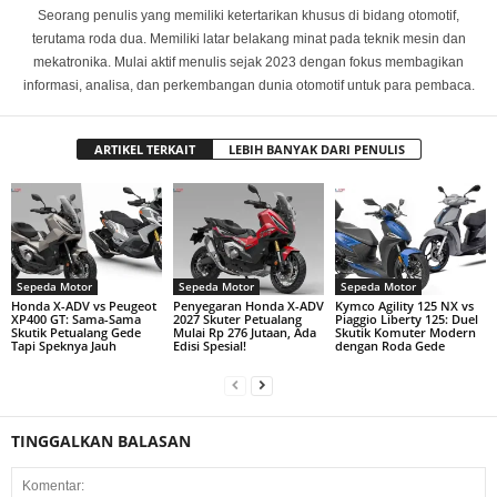
Seorang penulis yang memiliki ketertarikan khusus di bidang otomotif,
terutama roda dua. Memiliki latar belakang minat pada teknik mesin dan
mekatronika. Mulai aktif menulis sejak 2023 dengan fokus membagikan
informasi, analisa, dan perkembangan dunia otomotif untuk para pembaca.
ARTIKEL TERKAIT
LEBIH BANYAK DARI PENULIS
Sepeda Motor
Sepeda Motor
Sepeda Motor
Honda X-ADV vs Peugeot
Penyegaran Honda X-ADV
Kymco Agility 125 NX vs
XP400 GT: Sama-Sama
2027 Skuter Petualang
Piaggio Liberty 125: Duel
Skutik Petualang Gede
Mulai Rp 276 Jutaan, Ada
Skutik Komuter Modern
Tapi Speknya Jauh
Edisi Spesial!
dengan Roda Gede
TINGGALKAN BALASAN