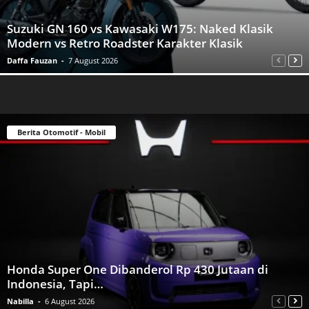
Suzuki GN 160 vs Kawasaki W175: Naked Klasik
Modern vs Retro Roadster Karakter Klasik
Daffa Fauzan
-
7 August 2026
Berita Otomotif - Mobil
Honda Super One Dibanderol Rp 430 Jutaan di
Indonesia, Tapi…
Nabilla
-
6 August 2026