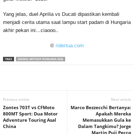
Yang jelas, duel Aprilia vs Ducati dipastikan kembali
menjadi cerita utama saat lampu start padam di Hungaria
akhir pekan ini…ciaooo..
©
ridertua.com
TAGS
JADWAL MOTOGP HUNGARIA 2026
Previous article
Next article
Zontes 703T vs CFMoto
Marco Bezzecchi Bertanya:
800MT Sport: Dua Motor
Apakah Mereka
Adventure Touring Asal
Memasukkan Gula ke
China
Dalam Tangkimu? Jorge
Martin Puji Pecco