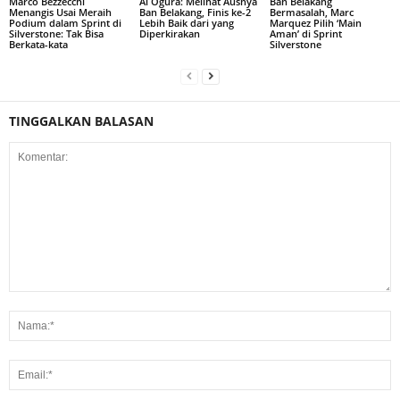
Marco Bezzecchi
Ai Ogura: Melihat Ausnya
Ban Belakang
Menangis Usai Meraih
Ban Belakang, Finis ke-2
Bermasalah, Marc
Podium dalam Sprint di
Lebih Baik dari yang
Marquez Pilih ‘Main
Silverstone: Tak Bisa
Diperkirakan
Aman’ di Sprint
Berkata-kata
Silverstone
TINGGALKAN BALASAN