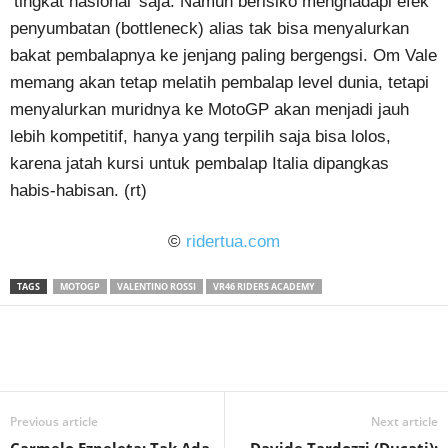
‘tingkat nasional’ saja. Namun berisiko menghadapi efek
penyumbatan (bottleneck) alias tak bisa menyalurkan
bakat pembalapnya ke jenjang paling bergengsi. Om Vale
memang akan tetap melatih pembalap level dunia, tetapi
menyalurkan muridnya ke MotoGP akan menjadi jauh
lebih kompetitif, hanya yang terpilih saja bisa lolos,
karena jatah kursi untuk pembalap Italia dipangkas
habis-habisan. (rt)
©
ridertua.com
TAGS
MOTOGP
VALENTINO ROSSI
VR46 RIDERS ACADEMY
Previous article
Next article