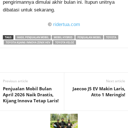
pengirimannya dimulai akhir bulan ini. Itupun unitnya
dibatasi untuk sekarang.
©
ridertua.com
TAGS
HASIL PENJUALAN MOBIL
MOBIL HYBRID
PENJUALAN MOBIL
TOYOTA
TOYOTA KIJANG INNOVA ZENIX HEV
TOYOTA VELOZ
Previous article
Next article
Penjualan Mobil Bulan
Jaecoo J5 EV Makin Laris,
April 2026 Naik Drastis,
Atto 1 Meringis!
Kijang Innova Tetap Laris!