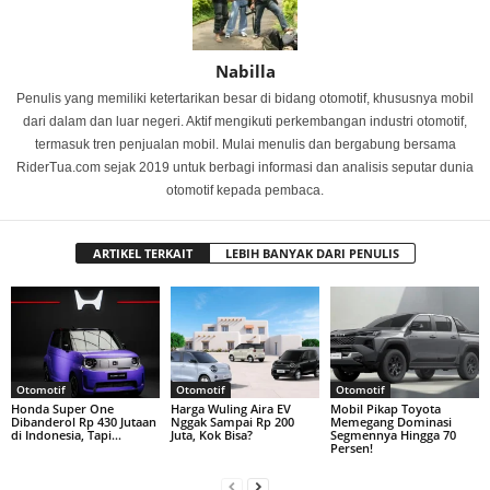
Nabilla
Penulis yang memiliki ketertarikan besar di bidang otomotif, khususnya mobil
dari dalam dan luar negeri. Aktif mengikuti perkembangan industri otomotif,
termasuk tren penjualan mobil. Mulai menulis dan bergabung bersama
RiderTua.com sejak 2019 untuk berbagi informasi dan analisis seputar dunia
otomotif kepada pembaca.
ARTIKEL TERKAIT
LEBIH BANYAK DARI PENULIS
Otomotif
Otomotif
Otomotif
Honda Super One
Harga Wuling Aira EV
Mobil Pikap Toyota
Dibanderol Rp 430 Jutaan
Nggak Sampai Rp 200
Memegang Dominasi
di Indonesia, Tapi…
Juta, Kok Bisa?
Segmennya Hingga 70
Persen!