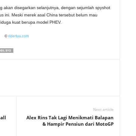
 akan disegarkan selanjutnya, dengan sejumlah spyshot
us ini. Meski merek asal China tersebut belum mau
diduga kuat berupa model PHEV.
©
ridertua.com
BIL BYD
Next article
all
Alex Rins Tak Lagi Menikmati Balapan
& Hampir Pensiun dari MotoGP