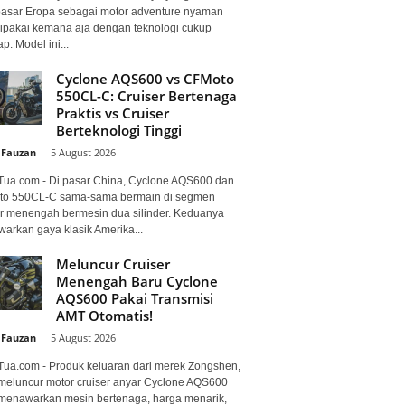
pasar Eropa sebagai motor adventure nyaman
dipakai kemana aja dengan teknologi cukup
p. Model ini...
Cyclone AQS600 vs CFMoto
550CL-C: Cruiser Bertenaga
Praktis vs Cruiser
Berteknologi Tinggi
 Fauzan
-
5 August 2026
Tua.com - Di pasar China, Cyclone AQS600 dan
o 550CL-C sama-sama bermain di segmen
er menengah bermesin dua silinder. Keduanya
arkan gaya klasik Amerika...
Meluncur Cruiser
Menengah Baru Cyclone
AQS600 Pakai Transmisi
AMT Otomatis!
 Fauzan
-
5 August 2026
Tua.com - Produk keluaran dari merek Zongshen,
 meluncur motor cruiser anyar Cyclone AQS600
menawarkan mesin bertenaga, harga menarik,