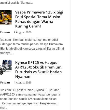
ansmisi praktis. Sangat...
Vespa Primavera 125 x Gigi
Edisi Spesial Tema Musim
Panas dengan Warna
Kuning Cerah!
 Fauzan
-
4 August 2026
Tua.com - Kembali meluncurkan motor edisi
al dengan tema musim panas, Vespa Primavera
Gigi telah dihadirkan secara resmi. Kalau dilihat
amanya,...
Kymco KF125 vs Haojue
AFR125X: Skutik Premium
Futuristis vs Skutik Harian
Nyaman
 Fauzan
-
4 August 2026
Tua.com - Di pasar China, Kymco KF125 dan
e AFR125X sama-sama menyasar pengguna
membutuhkan skutik 125cc untuk mobilitas
n. Keduanya mengedepankan kenyamanan,
si...