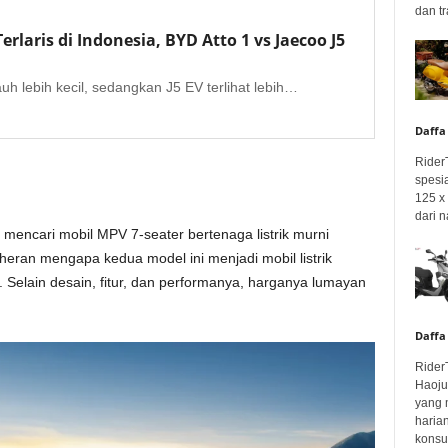
dan tr
erlaris di Indonesia, BYD Atto 1 vs Jaecoo J5
uh lebih kecil, sedangkan J5 EV terlihat lebih…
Daffa
Rider
spesi
125 x 
dari n
mencari mobil MPV 7-seater bertenaga listrik murni
eran mengapa kedua model ini menjadi mobil listrik
. Selain desain, fitur, dan performanya, harganya lumayan
Daffa
Rider
Haoju
yang 
haria
konsum