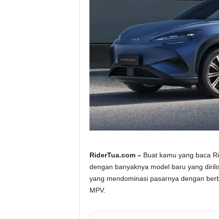
a
.
c
o
m
RiderTua.com –
Buat kamu yang baca Rid
dengan banyaknya model baru yang dirili
yang mendominasi pasarnya dengan berbag
MPV.