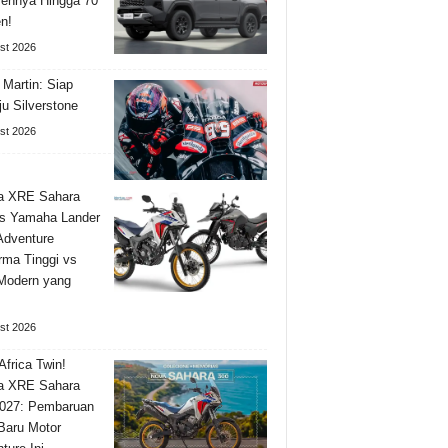
ennya Hingga 70
n!
st 2026
 Martin: Siap
u Silverstone
st 2026
a XRE Sahara
s Yamaha Lander
Adventure
rma Tinggi vs
 Modern yang
st 2026
Africa Twin!
a XRE Sahara
027: Pembaruan
 Baru Motor