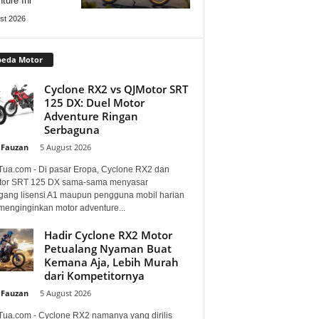
ture Ini
st 2026
peda Motor
Cyclone RX2 vs QJMotor SRT
125 DX: Duel Motor
Adventure Ringan
Serbaguna
 Fauzan
-
5 August 2026
Tua.com - Di pasar Eropa, Cyclone RX2 dan
or SRT 125 DX sama-sama menyasar
ang lisensi A1 maupun pengguna mobil harian
menginginkan motor adventure...
Hadir Cyclone RX2 Motor
Petualang Nyaman Buat
Kemana Aja, Lebih Murah
dari Kompetitornya
 Fauzan
-
5 August 2026
Tua.com - Cyclone RX2 namanya yang dirilis