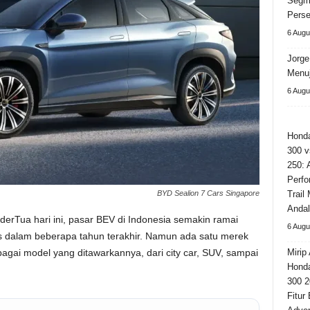
Segm
Perse
6 Augu
Jorge
Menuj
6 Augu
Hond
300 v
250: 
Perfo
BYD Sealion 7 Cars Singapore
Trail
Andal
erTua hari ini, pasar BEV di Indonesia semakin ramai
6 Augu
s dalam beberapa tahun terakhir. Namun ada satu merek
ai model yang ditawarkannya, dari city car, SUV, sampai
Mirip 
Hond
300 2
Fitur