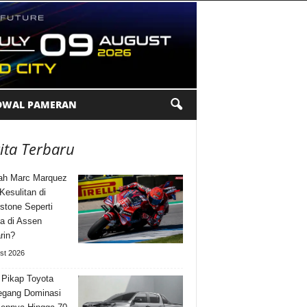
DWAL PAMERAN
ita Terbaru
ah Marc Marquez
Kesulitan di
rstone Seperti
a di Assen
rin?
st 2026
 Pikap Toyota
gang Dominasi