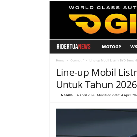
MOTOGP
WS
R
i
Home
Otomotif
Line-up Mobil Listrik BYD Sema
Line-up Mobil Lis
d
Untuk Tahun 2026
e
By
Nabilla
-
4 April 2026
Modified date: 4 April 20
r
T
u