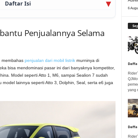
Adven
Daftar Isi
6 Augu
Se
bantu Penjualannya Selama
lau membahas
penjualan dari mobil listrik
murninya di
Daffa
eka bisa mendominasi pasar ini dari banyaknya kompetitor,
Rider
hina. Model seperti Atto 1, M6, sampai Sealion 7 sudah
QJMot
odel lainnya seperti Atto 3, Dolphin, Seal, serta e6 juga
pemeg
yang 
Daffa
Rider