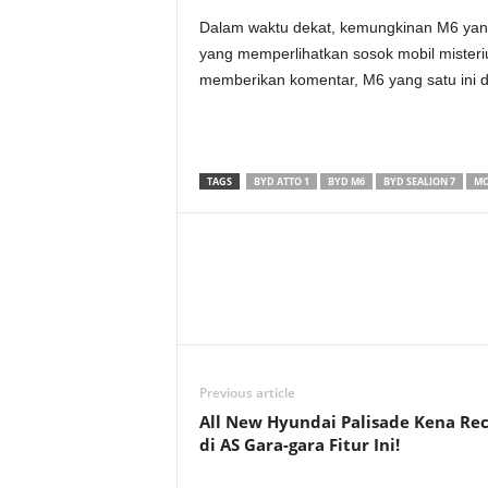
Dalam waktu dekat, kemungkinan M6 yang
yang memperlihatkan sosok mobil misteri
memberikan komentar, M6 yang satu ini 
TAGS
BYD ATTO 1
BYD M6
BYD SEALION 7
MO
Previous article
All New Hyundai Palisade Kena Rec
di AS Gara-gara Fitur Ini!