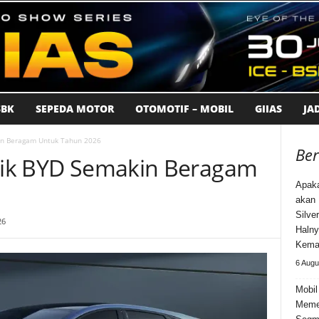
BK
SEPEDA MOTOR
OTOMOTIF – MOBIL
GIIAS
JA
kin Beragam Untuk Tahun 2026
Ber
trik BYD Semakin Beragam
Apak
akan 
Silve
26
Halny
Kema
6 Augu
Mobil
Meme