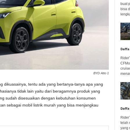
buat 
bisa 
lengka
Daffa
Rider
CFMot
cruis
BYD Atto 1
menaw
 dikuasainya, tentu ada yang bertanya-tanya apa yang
asianya tidak lain yaitu dari beragamnya produk yang
sing sudah disesuaikan dengan kebutuhan konsumen
kan sebagai mobil listrik murah yang bisa menjangkau
Daffa
Rider
telah
yang 