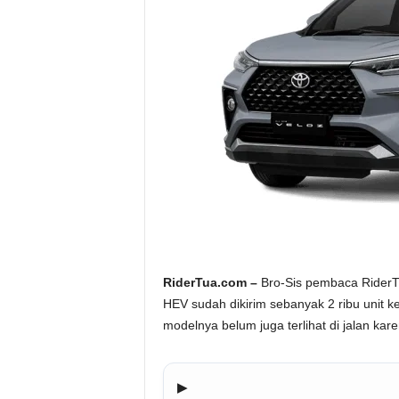
a
.
c
o
m
RiderTua.com –
Bro-Sis pembaca RiderTua
HEV sudah dikirim sebanyak 2 ribu unit
modelnya belum juga terlihat di jalan kare
▶