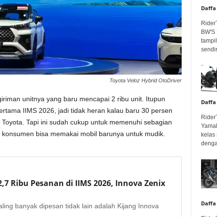
Daffa
Rider
BW'S 
tampil
sendir
Toyota Veloz Hybrid OtoDriver
iriman unitnya yang baru mencapai 2 ribu unit. Itupun
Daffa
ertama IIMS 2026, jadi tidak heran kalau baru 30 persen
Rider
Toyota. Tapi ini sudah cukup untuk memenuhi sebagian
Yamah
konsumen bisa memakai mobil barunya untuk mudik.
kelas
denga
7 Ribu Pesanan di IIMS 2026, Innova Zenix
Daffa
ing banyak dipesan tidak lain adalah Kijang Innova