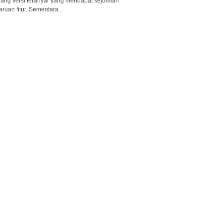
lang versi teranyar yang mendapat sejumlah
uan fitur. Sementara...