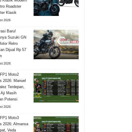
 Klasik Modern
tro Roadster
ter Klasik
st 2026
asi Baru!
nya Suzuki GN
otor Retro
n Dijual Rp 57
n
st 2026
 FP1 Moto2
is 2026: Manuel
lez Terdepan,
 Aji Masih
n Potensi
st 2026
 FP1 Moto3
is 2026: Almansa
pat, Veda