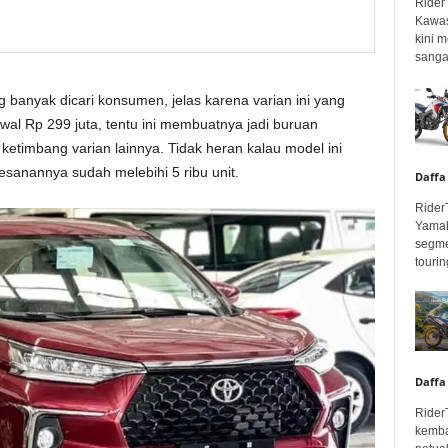
Rider
Kawas
kini 
sangar
 banyak dicari konsumen, jelas karena varian ini yang
wal Rp 299 juta, tentu ini membuatnya jadi buruan
etimbang varian lainnya. Tidak heran kalau model ini
sanannya sudah melebihi 5 ribu unit.
Daffa
Rider
Yamah
segme
touring
Daffa
Rider
kemba