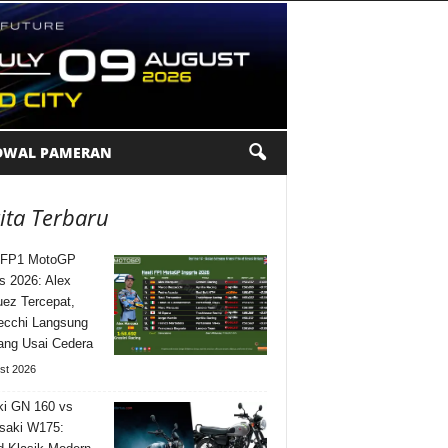
DWAL PAMERAN
ita Terbaru
l FP1 MotoGP
is 2026: Alex
ez Tercepat,
ecchi Langsung
ng Usai Cedera
st 2026
i GN 160 vs
saki W175: