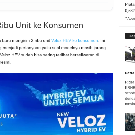
Prata
0,532
7 Augu
 Ribu Unit ke Konsumen
Se
a baru mengirim 2 ribu unit
Veloz HEV ke konsumen
. Ini
g menjadi pertanyaan yaitu soal modelnya masih jarang
i Veloz HEV sudah bisa sering terlihat berseliweran di
 resmi.
Daffa
Rider
KRNBT
scoot
denga
mesin.