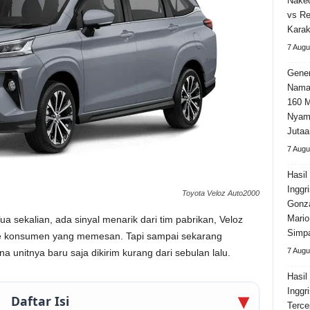
Naked
vs Re
Karak
7 Augu
Gener
Nama
160 M
Nyama
Jutaa
7 Augu
Hasil
Inggr
Toyota Veloz Auto2000
Gonza
Mario
 sekalian, ada sinyal menarik dari tim pabrikan, Veloz
Simpa
 ke konsumen yang memesan. Tapi sampai sekarang
7 Augu
na unitnya baru saja dikirim kurang dari sebulan lalu.
Hasil
Inggr
Daftar Isi
Terce