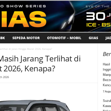
BK
SEPEDA MOTOR
OTOMOTIF – MOBIL
GIIAS
JA
rlihat di Jalan Hingga Maret 2026, Kenapa?
Ber
asih Jarang Terlihat di
Hasi
t 2026, Kenapa?
Inggr
Marqu
ch 2026
Bezz
Kenca
7 Augu
Suzuk
Kawa