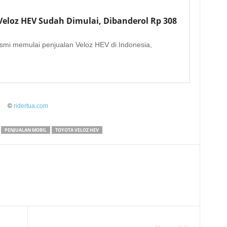
Veloz HEV Sudah Dimulai, Dibanderol Rp 308
esmi memulai penjualan Veloz HEV di Indonesia,
©
ridertua.com
PENJUALAN MOBIL
TOYOTA VELOZ HEV