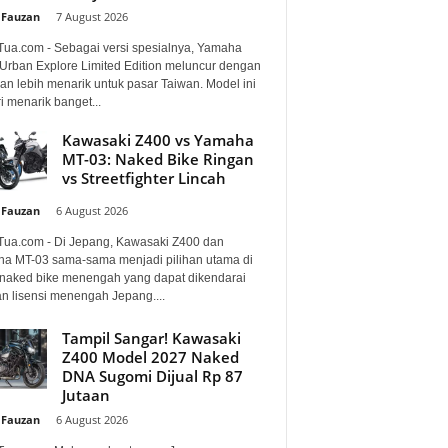
 Fauzan
-
7 August 2026
Tua.com - Sebagai versi spesialnya, Yamaha
Urban Explore Limited Edition meluncur dengan
an lebih menarik untuk pasar Taiwan. Model ini
i menarik banget...
Kawasaki Z400 vs Yamaha
MT-03: Naked Bike Ringan
vs Streetfighter Lincah
 Fauzan
-
6 August 2026
Tua.com - Di Jepang, Kawasaki Z400 dan
a MT-03 sama-sama menjadi pilihan utama di
 naked bike menengah yang dapat dikendarai
n lisensi menengah Jepang....
Tampil Sangar! Kawasaki
Z400 Model 2027 Naked
DNA Sugomi Dijual Rp 87
Jutaan
 Fauzan
-
6 August 2026