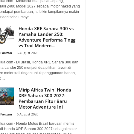
Tua.com - Meluncur buat pasar Jepang,
aki Z400 Model 2027 sebagai motor naked yang
mendapat pembaruan, itu bikin tampilannya makin
 dari sebelumnya....
Honda XRE Sahara 300 vs
Yamaha Lander 250:
Adventure Performa Tinggi
vs Trail Modern...
 Fauzan
-
6 August 2026
Tua.com - Di Brasil, Honda XRE Sahara 300 dan
a Lander 250 menjadi dua pilihan favorit di
n motor trail ringan untuk penggunaan harian,
,...
Mirip Africa Twin! Honda
XRE Sahara 300 2027:
Pembaruan Fitur Baru
Motor Adventure Ini
 Fauzan
-
6 August 2026
Tua.com - Honda Motos Brazil barusan merilis
li Honda XRE Sahara 300 2027 sebagai motor