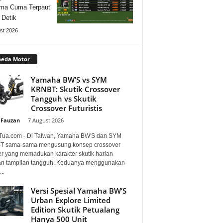
ma Cuma Terpaut
 Detik
st 2026
peda Motor
Yamaha BW’S vs SYM
KRNBT: Skutik Crossover
Tangguh vs Skutik
Crossover Futuristis
 Fauzan
-
7 August 2026
Tua.com - Di Taiwan, Yamaha BW'S dan SYM
 sama-sama mengusung konsep crossover
er yang memadukan karakter skutik harian
n tampilan tangguh. Keduanya menggunakan
..
Versi Spesial Yamaha BW’S
Urban Explore Limited
Edition Skutik Petualang
Hanya 500 Unit