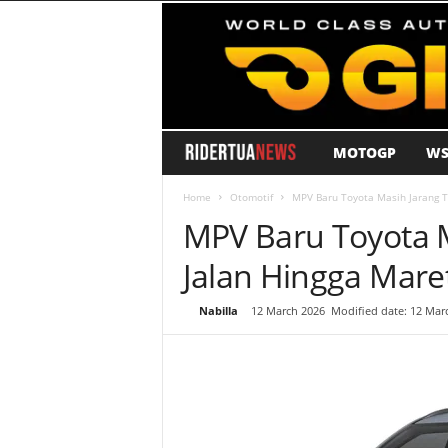
MOTOGP
WS
R
i
Home
Otomotif
MPV Baru Toyota Masih Jarang Te
MPV Baru Toyota M
d
Jalan Hingga Mare
e
By
Nabilla
-
12 March 2026
Modified date: 12 Mar
r
T
u